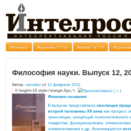
Интелрос
Журналы "а"-"я"
Авторы "а"-"я"
Журналь
Философия науки. Выпуск 12, 2
Автор:
varvalex
от
11 февраля 2011
0 height=15 style='margin:5px;'>
Феномен сознания
В выпуске представлена
эволюция предс
второй половины XX века
как процесс с
трансляции, концепций психологического 
тождества, функционализма, элиминативи
элиминативизма и др. Анализируются
ест