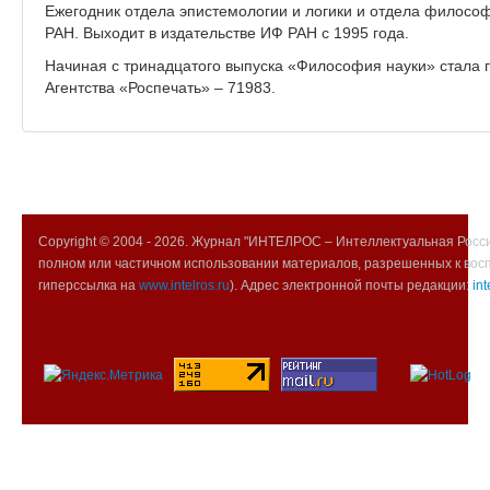
Ежегодник отдела эпистемологии и логики и отдела филосо
РАН. Выходит в издательстве ИФ РАН с 1995 года.
Начиная с тринадцатого выпуска «Философия науки» стала 
Агентства «Роспечать» – 71983.
Copyright © 2004 -
2026. Журнал "ИНТЕЛРОС – Интеллектуальная Росси
полном или частичном использовании материалов, разрешенных к вос
гиперссылка на
www.intelros.ru
). Адрес электронной почты редакции:
int