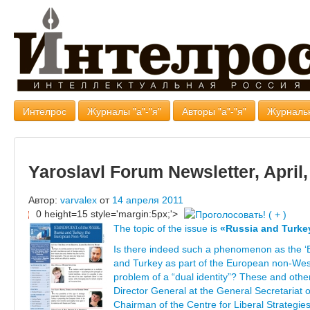
Интелрос
Журналы "а"-"я"
Авторы "а"-"я"
Журналь
Yaroslavl Forum Newsletter, April,
Автор:
varvalex
от
14 апреля 2011
0 height=15 style='margin:5px;'>
The topic of the issue is
«Russia and Turke
Is there indeed such a phenomenon as the 
and Turkey as part of the European non-West
problem of a “dual identity”? These and oth
Director General at the General Secretariat o
Chairman of the Centre for Liberal Strategies 