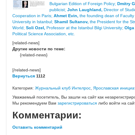
Bulgarian Edition of Foreign Policy;
Dmitry G
publicist;
John Laughland,
Director of Studi
Cooperation in Paris;
Ahmet Evin,
the founding dean of Faculty 
University in Istanbul;
Shamil Sultanov,
the President for the St
World;
Soli Ozel,
Professor at the Istanbul Bilgi University;
Olga
Political Science Association, etc.
[related-news]
Другие новости по теме:
{related-news}
[/related-news]
Вернуться
1112
Категория:
Журнальный клуб Интелрос
,
Ярославская иници
Уважаемый посетитель, Вы зашли на сайт как незарегистрир
Мы рекомендуем Вам
зарегистрироваться
либо войти на сай
Комментарии:
Оставить комментарий