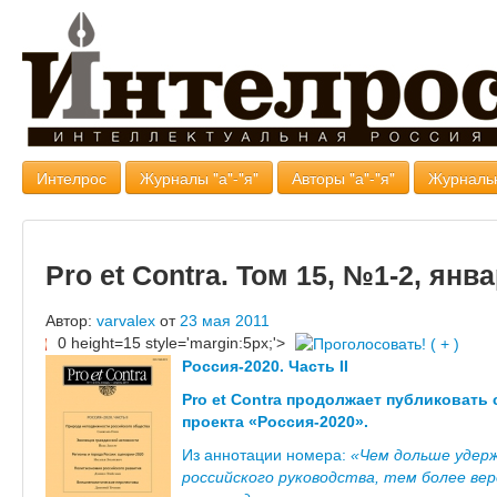
Интелрос
Журналы "а"-"я"
Авторы "а"-"я"
Журналь
Рro et Contra. Том 15, №1-2, янв
Автор:
varvalex
от
23 мая 2011
0 height=15 style='margin:5px;'>
Россия-2020. Часть II
Pro et Contra продолжает публиковать
проекта «Россия-2020».
Из аннотации номера:
«Чем дольше удер
российского руководства, тем более ве