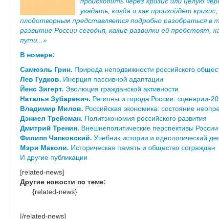
происходить через кризис или целую чер
угадать, когда и как произойдет кризис
плодотворным представляется подробно разобраться в 
развитие России сегодня, какие развилки ей предстоят, 
пути...»
В номере:
Самюэль Грин.
Природа неподвижности российского общес
Лев Гудков.
Инерция пассивной адаптации
Йенс Зигерт.
Эволюция гражданской активности
Наталья Зубаревич.
Регионы и города России: сценарии-2
Владимир Милов.
Российская экономика: состояние неопр
Дэниел Трейсман.
Политэкономия российского развития
Дмитрий Тренин.
Внешнеполитические перспективы России
Филипп Чапковский.
Учебник истории и идеологический д
Мэри Маколи.
Историческая память и общество сограждан
И другие публикации
[related-news]
Другие новости по теме:
{related-news}
[/related-news]