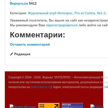
Вернуться
5412
Категория:
Журнальный клуб Интелрос
,
Pro et Contra
,
№1-2, 
Уважаемый посетитель, Вы зашли на сайт как незарегистрир
Мы рекомендуем Вам
зарегистрироваться
либо войти на сай
Комментарии:
Оставить комментарий
Редакция
Copyright © 2004 -
2026. Журнал "ИНТЕЛРОС – Интеллектуальная Росси
полном или частичном использовании материалов, разрешенных к вос
гиперссылка на
www.intelros.ru
). Адрес электронной почты редакции:
int