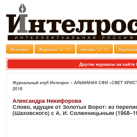
Интелрос
Журналы "а"-"я"
Авторы "а"-"я"
Журналь
Другие журналы на сайт
Журнальный клуб Интелрос
»
АЛЬМАНАХ СФИ «СВЕТ ХРИС
2018
Александра Никифорова
Слово, идущее от Золотых Ворот: из перепи
(Шаховского) с А. И. Солженицыным (1968–1