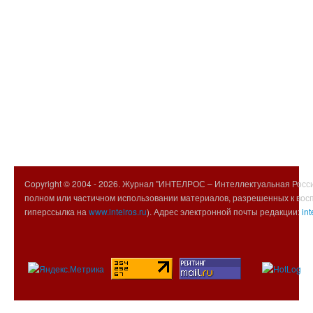
Copyright © 2004 -
2026. Журнал "ИНТЕЛРОС – Интеллектуальная Росси
полном или частичном использовании материалов, разрешенных к вос
гиперссылка на
www.intelros.ru
). Адрес электронной почты редакции:
int