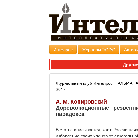
Интелрос
Журналы "а"-"я"
Авторы
Другие
Журнальный клуб Интелрос
»
АЛЬМАНА
2017
А. М. Копировский
Дореволюционные трезвеннич
парадокса
В статье описывается, как в России на
избавление своих членов от алкогольно