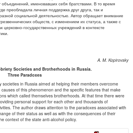
т объединений, именовавших себя братствами. В то время
где преобладала личная поддержка друг друга, так и
разной социальной деятельностью. Автор обращает внимание
резвеннических обществ, с изменением их статуса, а также с
к церковно-государственных учреждений в контексте
ики.
A. M. Kopirovsky
briety Societies and Brotherhoods in Russia.
Three Paradoxes
ety societies in Russia aimed at helping their members overcome
e causes of this phenomenon and the specific features that make
tions which called themselves brotherhoods. At that time there were
viding personal support for each other and thousands of
ivities. The author draws attention to the paradoxes associated with
 change of their status as well as with the consequences of their
he context of the state anti-alcohol policy.