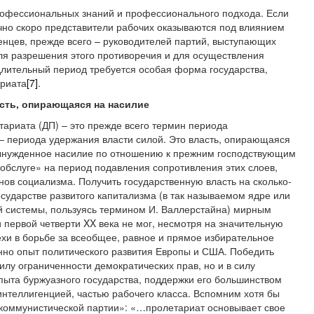
рофессиональных знаний и профессионального подхода. Если
точно скоро представители рабочих оказываются под влиянием
нцев, прежде всего – руководителей партий, выступающих
ля разрешения этого противоречия и для осуществления
длительный период требуется особая форма государства,
ариата
[7]
.
сть, опирающаяся на насилие
тариата (ДП) – это прежде всего термин периода
– периода удержания власти силой. Это власть, опирающаяся
ынужденное насилие по отношению к прежним господствующим
 «обслуге» на период подавления сопротивления этих слоев,
нов социализма. Получить государственную власть на сколько-
сударстве развитого капитализма (в так называемом ядре или
 системы, пользуясь термином И. Валлерстайна) мирным
и первой четверти XX века не мог, несмотря на значительную
хи в борьбе за всеобщее, равное и прямое избирательное
нно опыт политического развития Европы и США. Победить
илу ограниченности демократических прав, но и в силу
пыта буржуазного государства, поддержки его большинством
интеллигенцией, частью рабочего класса. Вспомним хотя бы
оммунистической партии»: «…пролетариат основывает свое