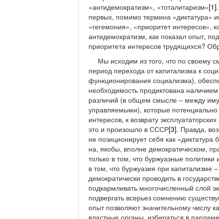
«антидемократизм», «тоталитаризм»
[1]
первых, помимо термина «диктатура» и
«гегемония», «приоритет интересов», к
антидемократизм, как показал опыт, по
приоритета интересов трудящихся? Обр
Мы исходим из того, что по своему 
период перехода от капитализма к соци
функционирования социализма), обесп
необходимость продиктована наличием 
различий (в общем смысле – между им
управляемыми), которые потенциально м
интересов, к возврату эксплуататорски
это и произошло в СССР
[3]
. Правда, во
не позиционирует себя как «диктатура б
на, якобы, вполне демократическом, пр
только в том, что буржуазные политики 
в том, что буржуазия при капитализме 
демократически проводить в государств
подкармливать многочисленный слой экс
подвергать всерьез сомнению существу
опыт позволяют значительному числу ка
властные органы, избираться в парламе