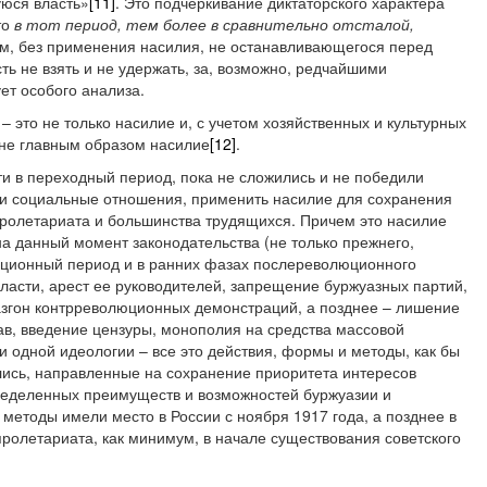
юся власть»
[11]
. Это подчеркивание диктаторского характера
то
в тот период, тем более в сравнительно отсталой,
м, без применения насилия, не останавливающегося перед
ть не взять и не удержать, за, возможно, редчайшими
ет особого анализа.
– это не только насилие и, с учетом хозяйственных и культурных
 не главным образом насилие
[12]
.
ти в переходный период, пока не сложились и не победили
 и социальные отношения, применить насилие для сохранения
пролетариата и большинства трудящихся. Причем это насилие
а данный момент законодательства (не только прежнего,
люционный период и в ранних фазах послереволюционного
 власти, арест ее руководителей, запрещение буржуазных партий,
азгон контрреволюционных демонстраций, а позднее – лишение
в, введение цензуры, монополия на средства массовой
 одной идеологии – все это действия, формы и методы, как бы
ились, направленные на сохранение приоритета интересов
ределенных преимуществ и возможностей буржуазии и
методы имели место в России с ноября 1917 года, а позднее в
ролетариата, как минимум, в начале существования советского