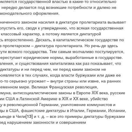
мляется государственной властью в какие-то относительно
 нередко делается под возникшие потребности и далеко не
законодательного оформления.
ниченного законом насилия в диктатуре пролетариата вызывает
опустить его, сводя к утверждению, что всякая государственная
 классовый характер, а потому является диктатурой
ь второстепенно. Дескать, в капиталистическом государстве по
в пролетарском – диктатура пролетариата. Но речь-де здесь
 сути всякого государства. Тем самым молчаливо постулируется,
переступает юридические нормы, выработанные в государстве.
вления, и существования капитализма как раз показывает, что
 диктатуры и ни перед чем, ни перед каким законом не
является в тех случаях, когда власти буржуазии или даже ее
-то серьезно угрожает – внутри страны или извне, на ранних
временном мире. Великая Французская революция,
уна, антисоциалистические законы в Европе XIX века, русские
и США в Латинской Америке в XIX и XX веке, убийство
оду в революционной Германии, уничтожение коммунистов и
оды в США, фашистские диктатуры в Италии, Германии, Испании,
ьенде в Чили
[13]
и т. д. – все это примеры диктатуры буржуазии
еред нарушением законности и совершением