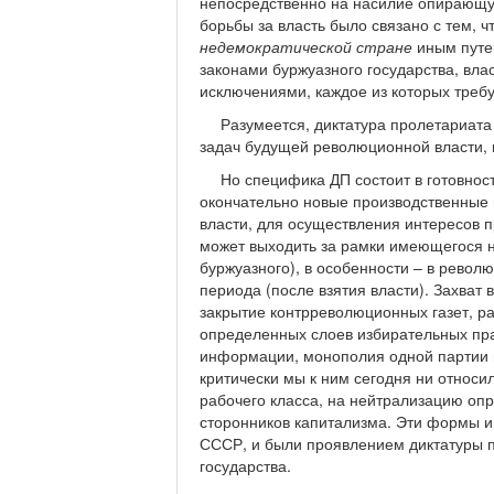
непосредственно на насилие опирающу
борьбы за власть было связано с тем, ч
недемократической стране
иным путе
законами буржуазного государства, влас
исключениями, каждое из которых требу
Разумеется, диктатура пролетариата 
задач будущей революционной власти,
Но специфика ДП состоит в готовнос
окончательно новые производственные
власти, для осуществления интересов 
может выходить за рамки имеющегося н
буржуазного), в особенности – в рево
периода (после взятия власти). Захват
закрытие контрреволюционных газет, р
определенных слоев избирательных пра
информации, монополия одной партии и
критически мы к ним сегодня ни относ
рабочего класса, на нейтрализацию оп
сторонников капитализма. Эти формы и 
СССР, и были проявлением диктатуры п
государства.