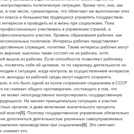
 контролировать политическую ситуацию. Кроме того, они, как
, в том числе, гуманитарное, что облегчает им выполнение этих
го класса и большинства трудящихся управлять государством,
интересов и проводить их в жизнь при социализме. Пока
 профессионально участвовать в управлении страной, а
офессионального участия. Уровень образования рабочих, как
фессиональных политиков. Интересы рабочих представляют
ударственные служащие, политики. Также интересы рабочих могут
х верхние эшелоны также состоят не из рабочих, хотя,
лей вышла из рабочих. Если способности позволяют рабочему
ь, посвятить себя ей целиком, то по характеру деятельности он
иходим к ситуации, когда контроль за осуществлением интересов
ся, выходцы из рабочей среды могут надолго сохранять
ышли, и это было одной из основ сохранения социализма в СССР
о не снимает общего противоречия, состоящего в том, что
не может непосредственно контролировать государственную
трудящихся. Не меняет принципиально ситуацию и участие
стных органов, и даже включение значительного процента
ной власти
[5]
. Поэтому государственное управление обязательно
ени дополняться деятельностью различных самоуправляемых
правлении производством при социализме
[6]
. Это смягчает
е снимает его.