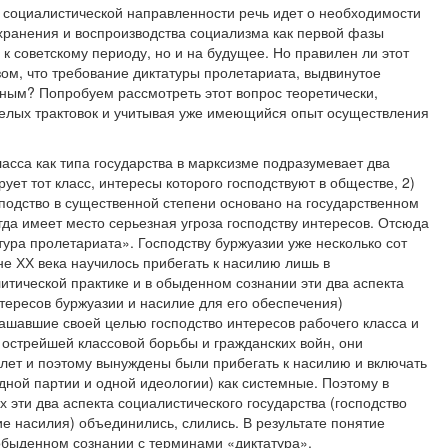
 социалистической направленности речь идет о необходимости
охранения и воспроизводства социализма как первой фазы
к советскому периоду, но и на будущее. Но правилен ли этот
зом, что требование диктатуры пролетариата, выдвинутое
нным? Попробуем рассмотреть этот вопрос теоретически,
елых трактовок и учитывая уже имеющийся опыт осуществления
асса как типа государства в марксизме подразумевает два
ует тот класс, интересы которого господствуют в обществе, 2)
осподство в существенной степени основано на государственном
огда имеет место серьезная угроза господству интересов. Отсюда
тура пролетариата». Господству буржуазии уже несколько сот
не ХХ века научилось прибегать к насилию лишь в
итической практике и в обыденном сознании эти два аспекта
нтересов буржуазии и насилие для его обеспечения)
лашавшие своей целью господство интересов рабочего класса и
е острейшей классовой борьбы и гражданских войн, они
 лет и поэтому вынуждены были прибегать к насилию и включать
ной партии и одной идеологии) как системные. Поэтому в
 эти два аспекта социалистического государства (господство
е насилия) объединились, слились. В результате понятие
обыденном сознании с терминами «диктатура»,