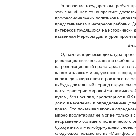
Управление государством требует п
этих знаний нет, то на практике доста
профессиональных политиков и управле
представителями интересов рабочих. Д
интересов трудящихся на исторически 
названная Марксом диктатурой пролет
Вла
Однако исторически диктатура проле
революционного восстания и особенно 
на революционный пролетариат и на в
слоям и классам и их, условно говоря,
вплоть до завершения строительства ос
нибудь длительный период в крупном го
полупериферии мировой экономической
путем, без насилия, пролетариат в XIX 
долю в населении и определенные успе
право. Это показывал вполне определе
мирно пролетариат не мог не только в с
несравненно большего политического о
буржуазных и мелкобуржуазных слоев, 
следующее положение из «Манифеста к