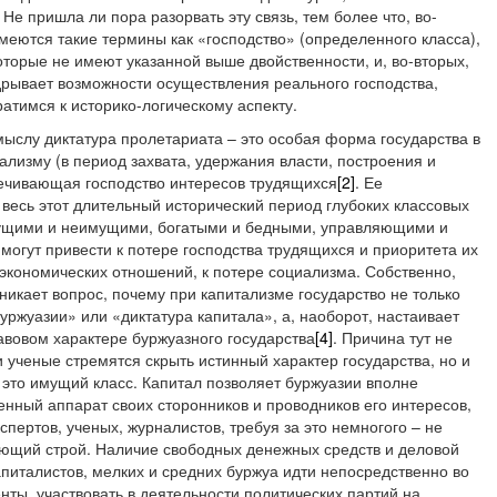
. Не пришла ли пора разорвать эту связь, тем более что, во-
меются такие термины как «господство» (определенного класса),
оторые не имеют указанной выше двойственности, и, во-вторых,
дрывает возможности осуществления реального господства,
атимся к историко-логическому аспекту.
смыслу диктатура пролетариата – это особая форма государства в
ализму (в период захвата, удержания власти, построения и
ечивающая господство интересов трудящихся
[2]
. Ее
весь этот длительный исторический период глубоких классовых
ущими и неимущими, богатыми и бедными, управляющими и
огут привести к потере господства трудящихся и приоритета их
х экономических отношений, к потере социализма. Собственно,
зникает вопрос, почему при капитализме государство не только
уржуазии» или «диктатура капитала», а, наоборот, настаивает
авовом характере буржуазного государства
[4]
. Причина тут не
и ученые стремятся скрыть истинный характер государства, но и
– это имущий класс. Капитал позволяет буржуазии вполне
енный аппарат своих сторонников и проводников его интересов,
пертов, ученых, журналистов, требуя за это немногого – не
ющий строй. Наличие свободных денежных средств и деловой
питалистов, мелких и средних буржуа идти непосредственно во
нты, участвовать в деятельности политических партий на