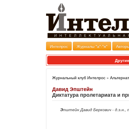
Интелрос
Журналы "а"-"я"
Авторы
Другие
Журнальный клуб Интелрос
»
Альтерна
Давид Эпштейн
Диктатура пролетариата и п
Э
пштейн Давид Беркович - д.э.н.