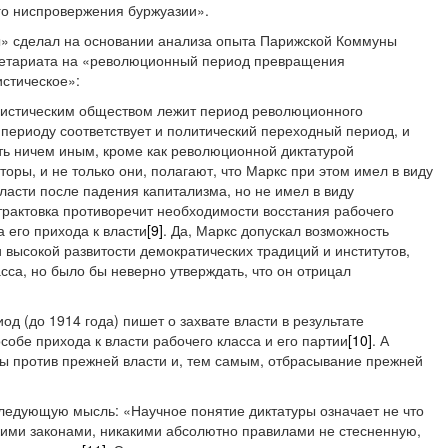
го ниспровержения буржуазии».
ы» сделал на основании анализа опыта Парижской Коммуны
летариата на «революционный период превращения
истическое»:
нистическим обществом лежит период революционного
периоду соответствует и политический переходный период, и
ыть ничем иным, кроме как революционной диктатурой
торы, и не только они, полагают, что Маркс при этом имел в виду
власти после падения капитализма, но не имел в виду
трактовка противоречит необходимости восстания рабочего
 его прихода к власти
[9]
. Да, Маркс допускал возможность
 высокой развитости демократических традиций и институтов,
сса, но было бы неверно утверждать, что он отрицал
од (до 1914 года) пишет о захвате власти в результате
обе прихода к власти рабочего класса и его партии
[10]
. А
лы против прежней власти и, тем самым, отбрасывание прежней
следующую мысль: «Научное понятие диктатуры означает не что
акими законами, никакими абсолютно правилами не стесненную,