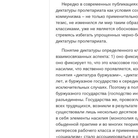
Нередко в современных публикациях
диктатуры пролетариата как условия с
коммунизма – не только применительно 
тезис, не изменился ли мир таким обра
классиками, уже не является обоснова
стремясь избегать упрощенных черно-б
диктатуры пролетариата.
Понятие диктатуры определенного кл
взаимосвязанных аспекта: 1) оно фиксир
оно фиксирует то, что это классовое г
насилии, что явственно проявляется, к
понятия «диктатура буржуазии», «дикта
лет, и буржуазное государство к середи
исключительных случаях. Поэтому в пол
буржуазного государства (господство и
разъединены. Государства же, провозг
всех трудящихся, возникли в результат
существовали лишь несколько десятков
в себя элементы насилия (монополия од
обыденной практике и во многих теориях
интересов рабочего класса и применени
«социализм» стало ассоциироваться в 