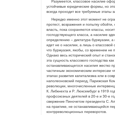
Разумеется, классовое насилие офор
устойчивые юридические формы, но это
всегда проходит все требуемые этапы 
Нередко именно этот момент не огра
протест, возражения и попытку обойти, 
власть, пока сохраняются классы, носит
господствующего класса, а насилие здес
определению – диктатура буржуазии, а 
идет не о насилии, а лишь о классовой
что буржуазия, якобы, со временем не 
Однако весь исторический опыт и стано
эта сущность классового господства как
останавливающегося насилия жестко про
частичным экономическим интересам что
этапах развития капитализма или в со
наполеоновский период, Парижская Комм
революции, многочисленные интервенци
К. Либкнехта и Р. Люксембург в 1919 г
профсоюзных деятелей в 20-е и 30-е г
свержение Пиночетом президента С. Ал
на практике, не останавливающейся п
контрреволюционных переворотов.