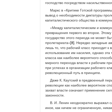
господство посредством насильственно
Маркс в «Критике Готской программ
вывод о необходимости диктатуры про
капиталистического общества в коммун
«Между капиталистическим и комму
превращения первого во второе. Этому 
государство этого периода не может б
пролетариата»
[8]
. Нередко западные ав
лишь то, что рабочий класс приходит к 
использование им насилия, однако эта 
класса как наиболее вероятного способа
мирного перехода власти к рабочим при
при успехах в организации рабочего кла
революционный путь в принципе.
Даже К. Каутский в предвоенный пери
революции как наиболее вероятном спос
захват власти означает применение си
законности.
В. И. Ленин неоднократно выражал 
иное, как ничем не ограниченную, ник