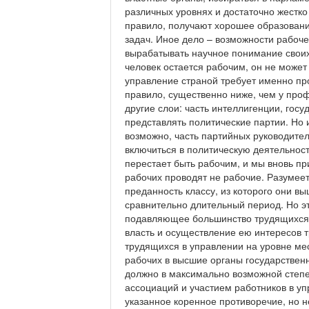
различных уровнях и достаточно жестко
правило, получают хорошее образование
задач. Иное дело – возможности рабоче
вырабатывать научное понимание своих 
человек остается рабочим, он не может
управление страной требует именно пр
правило, существенно ниже, чем у про
другие слои: часть интеллигенции, гос
представлять политические партии. Но и
возможно, часть партийных руководите
включиться в политическую деятельност
перестает быть рабочим, и мы вновь пр
рабочих проводят не рабочие. Разумеет
преданность классу, из которого они в
сравнительно длительный период. Но эт
подавляющее большинство трудящихся 
власть и осуществление ею интересов 
трудящихся в управлении на уровне ме
рабочих в высшие органы государствен
должно в максимально возможной степ
ассоциаций и участием работников в у
указанное коренное противоречие, но н