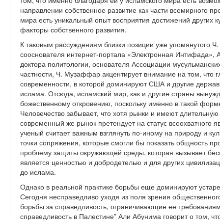
том, что именно благодаря ей у исламского мира есть возмо
направлении собственное развитие как части всемирного про
мира есть уникальный опыт восприятия достижений других к
факторы собственного развития.
К таковым рассуждениям близки позиции уже упомянутого Ч.
сооснователя интернет-портала «Электронная Интифада», А
доктора политологии, основателя Ассоциации мусульманских
частности, Ч. Музаффар акцентирует внимание на том, что 
современности, в которой доминируют США и другие держав
ислама. Отсюда, исламский мир, как и другие страны вынуж
божественному откровению, поскольку именно в такой форм
Человечество забывает, что хотя рынки и имеют длительну
современный же рынок претендует на статус всеохватного я
ученый считает важным взглянуть по-иному на природу и кул
точки сопряжения, которые смогли бы показать общность п
проблему защиты окружающей среды, которая вызывает бесп
является ценностью и добродетелью и для других цивилизац
до ислама.
Однако в реальной практике борьбы еще доминируют устар
Сегодня несправедливо уходя из поля зрения общественног
борьбы за справедливость, ограничивающие ее требованиями
справедливость в Палестине” Али Абунима говорит о том, ч