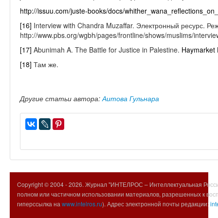
http://issuu.com/juste-books/docs/whither_wana_reflections_on
[16]
Interview with Chandra Muzaffar. Электронный ресурс. Ре
http://www.pbs.org/wgbh/pages/frontline/shows/muslims/intervie
[17]
Abunimah A. The Battle for Justice in Palestine.
Haymarket 
[18]
Там же.
Другие статьи автора:
Аитова Гульнара
Copyright © 2004 -
2026. Журнал "ИНТЕЛРОС – Интеллектуальная Росси
полном или частичном использовании материалов, разрешенных к вос
гиперссылка на
www.intelros.ru
). Адрес электронной почты редакции:
int