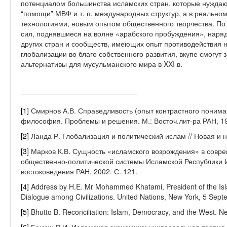
потенциалом большинства исламских стран, которые нуждаю
“помощи” МВФ и т. п. международных структур, а в реально
технологиями, новым опытом общественного творчества. По
сил, поднявшиеся на волне «арабского пробуждения», наря
других стран и сообществ, имеющих опыт противодействия
глобализации во благо собственного развития, вкупе смогут
альтернативы для мусульманского мира в XXI в.
[1]
Смирнов А.В. Справедливость (опыт контрастного понима
философия. Проблемы и решения. М.: Восточ.лит-ра РАН, 19
[2]
Ланда Р. Глобализация и политический ислам // Новая и н
[3]
Марков К.В. Сущность «исламского возрождения» в совр
общественно-политической системы Исламской Республики Ир
востоковедения РАН, 2002. С. 121.
[4]
Address by H.E. Mr Mohammed Khatami, President of the Isla
Dialogue among Civilizations. United Nations, New York, 5 Sep
[5]
Bhutto B. Reconciliation: Islam, Democracy, and the West. Ne