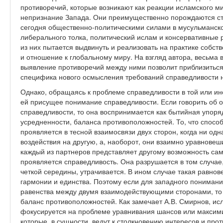
противоречий, которые возникают как реакции исламского м
непризнание Запада. Они преимущественно порождаются 
сегодня общественно-политическими силами в мусульманско
либерального толка, политический ислам и консервативные
из них пытается выдвинуть и реализовать на практике собс
и отношение к глобальному миру. На взгляд автора, весьма 
выявление противоречий между ними позволит приблизиться к
специфика нового осмысления требований справедливости 
Однако, обращаясь к проблеме справедливости в той или ино
ей присущее понимание справедливости. Если говорить об 
справедливости, то она воспринимается как бытийная упоря
усредненности, баланса противоположностей. То, что спосо
проявляется в тесной взаимосвязи двух сторон, когда ни одн
воздействия на другую, а, наоборот, они взаимно уравновеш
каждый из партнеров представляет другому возможность са
проявляется справедливость. Она разрушается в том случае
четкой середины, утрачивается. В ином случае такая равно
гармонии и единства. Поэтому если для западного понимани
равенства между двумя взаимодействующими сторонами, то
баланс противоположностей. Как замечает А.В. Смирнов, ис
фокусируется на проблеме уравнивания шансов или максими
которые, в сущности, ведут к столкновению интересов и про