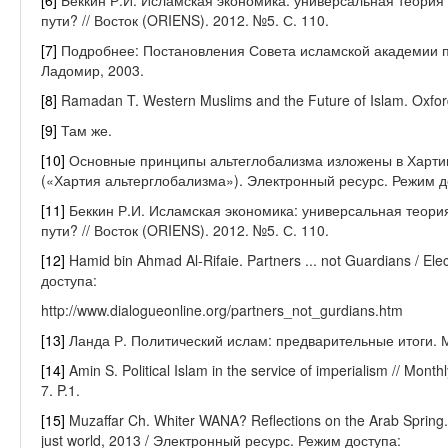
[6]
Беккин Р.И. Исламская экономика: универсальная теория 
пути? // Восток (ORIENS). 2012. №5. С. 110.
[7]
Подробнее: Постановления Совета исламской академии пр
Ладомир, 2003.
[8]
Ramadan T. Western Muslims and the Future of Islam. Oxford 
[9]
Там же.
[10]
Основные принципы альтеглобализма изложены в Харти
(«Хартия альтерглобализма»). Электронный ресурс. Режим дос
[11]
Беккин Р.И. Исламская экономика: универсальная теория
пути? // Восток (ORIENS). 2012. №5. С. 110.
[12]
Hamid bin Ahmad Al-Rifaie. Partners ... not Guardians / E
доступа:
http://www.dialogueonline.org/partners_not_gurdians.htm
[13]
Ланда Р. Политический ислам: предварительные итоги. М
[14]
Amin S. Political Islam in the service of imperialism // Mo
7. P.1.
[15]
Muzaffar Ch. Whiter WANA? Reflections on the Arab Spring. 
just world, 2013 / Электронный ресурс. Режим доступа: