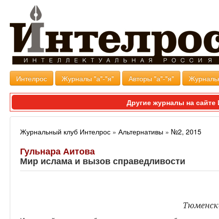
Интелрос
Журналы "а"-"я"
Авторы "а"-"я"
Журналь
Другие журналы на сайт
Журнальный клуб Интелрос
»
Альтернативы
»
№2, 2015
Гульнара Аитова
Мир ислама и вызов справедливости
Тюменско