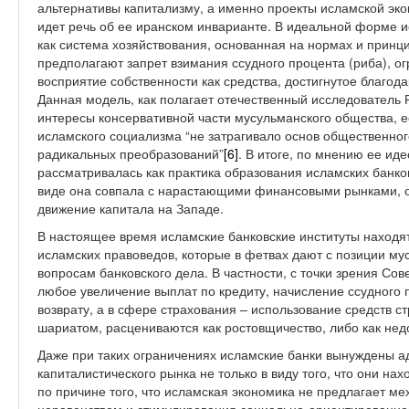
альтернативы капитализму, а именно проекты исламской эко
идет речь об ее иранском инварианте. В идеальной форме 
как система хозяйствования, основанная на нормах и принц
предполагают запрет взимания ссудного процента (риба), о
восприятие собственности как средства, достигнутое благод
Данная модель, как полагает отечественный исследователь 
интересы консервативной части мусульманского общества, е
исламского социализма “не затрагивало основ общественног
радикальных преобразований”
[6]
. В итоге, по мнению ее иде
рассматривалась как практика образования исламских банко
виде она совпала с нарастающими финансовыми рынками,
движение капитала на Западе.
В настоящее время исламские банковские институты находя
исламских правоведов, которые в фетвах дают с позиции му
вопросам банковского дела. В частности, с точки зрения Со
любое увеличение выплат по кредиту, начисление ссудного
возврату, а в сфере страхования – использование средств 
шариатом, расцениваются как ростовщичество, либо как не
Даже при таких ограничениях исламские банки вынуждены а
капиталистического рынка не только в виду того, что они нах
по причине того, что исламская экономика не предлагает м