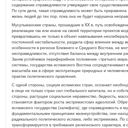
содержание справедливости утверждает свое существование 
По сути дела, такая справедливость может быть приравнена
жизнь людей до тех пор, пока она не будет нарушена непр
Мусульманские страны, прошедшие в XX в. путь освобожден
реализации так или иначе на своей территории проектов мо
превратившись не только в объект навязывания неолибераль
постоянной нестабильности, раздела сфер влияния между в
особенности в регионе Ближнего и Среднего Востока, не мо
несправедливости, отсутствия баланса между внутренним р
Заняв устойчивое периферийное положение «третьего мира»
системы, государства исламского Востока сосредотачивают 
масштаба как в сфере эксплуатации природных и человечески
практик политического правления.
С одной стороны, социум исламских стран, осознает необх
в лице не только стран сил глобального капитала, но и собс
стороны, растущее социальное неравенство, бедность, мас
становятся фактором роста экстремистских идеологий. Обр
исламского государства (халифата), где справедливость и м
фундаментальными принципами жизнеустройства, они наход
радикального политического ислама, либо экстремизма. По с
трансформируется в требования религиозного характера, в