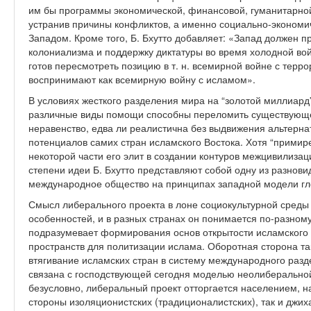
им бы программы экономической, финансовой, гуманитарно
устранив причины конфликтов, а именно социально-эконом
Западом. Кроме того, Б. Бхутто добавляет: «Запад должен п
колониализма и поддержку диктатуры во время холодной во
готов пересмотреть позицию в т. н. всемирной войне с терр
воспринимают как всемирную войну с исламом».
В условиях жесткого разделения мира на “золотой миллиард”
различные виды помощи способны переломить существующе
неравенство, едва ли реалистична без выдвижения альтерна
потенциалов самих стран исламского Востока. Хотя “прими
некоторой части его элит в создании контуров межцивилизац
степени идеи Б. Бхутто представляют собой одну из разнов
международное общество на принципах западной модели гл
Смысл либерального проекта в лоне социокультурной среды
особенностей, и в разных странах он понимается по-разном
подразумевает формирования основ открытости исламского
пространств для политизации ислама. Оборотная сторона т
втягивание исламских стран в систему международного разд
связана с господствующей сегодня моделью неолиберальной 
безусловно, либеральный проект отторгается населением, н
стороны изоляционистских (традиционалистских), так и джих