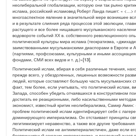
неолиберальной глобализации, которую они так рьяно крити
ислама, российский исламовед Роберт Ланда пишет: « <…> п
многоаспектное явление в значительной мере возникшее вс
и в результате слияния ряда процессов этой эволюции, гла
растущего и все более нищавшего мусульманского населения
водовороте событий ХХ в. собственного революционного опы
политической культуры мира ислама (теократизма, «джихади
заимствованными мусульманскими диаспорами в Европе и
(партиями, профсоюзами, культурными и иными ассоциация
фондами, СМИ всех видов и т. д.)»
[13]
.
Политический ислам, вбирая в себя различные течения, нахо
прежде всего, у обездоленных, лишенных возможности разв
людей, которые составляют большую часть мусульманских ст
факт, тем более, если учитывать, что политический ислам, 
Запада, способен убедить отчаявшихся в конструктивном по
достигать ее реакционными, либо насильственными методами
экономист, известный критик неолиберализма, Самир Амин:
проблем политический ислам идентифицирует себя с лагере
доминирующего империализма. Он отстаивает принципы свя
легитимизирует неравенство, а также все другие требования
Политический ислам не антиимпериалистичен, даже если ег
беспринципный союзник империализма, и последний знает об