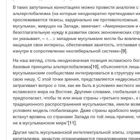
В таких запутанных коннотациях можно провести аналогии 
альтерглобализма (на которые неоднократно претендовал их
прослеживаются тезисы, кардинально им противоположные. В
мусульман, живущих на Западе, замечает: «Американские и
безотлагательную нужду в развитии своих экономических стр
он указывает, – <…> западные мусульмане могли бы вовлечь
защищая свои интересы, обеспечивая занятость, отстаивая с
изнутри в сопротивлении неолиберальной системе»
[9]
.
На наш взгляд, столь неоднозначная позиция исламского бог
базовые принципы альтерглобализма
[10]
, объясняется лишь 
мусульманским сообществам интегрироваться в структуру не
свою нишу. С этой точки зрения, представляется недвусмыс
затрагивает вопрос о том, как же быть в условиях жесткого
исламского мира на Востоке. Другими словами, глобальная 
предполагает, чтобы те или иные страны «третьего мира», к
традиционного распространения мусульманства, имели воз
условиях модель глобализации. Даже страны арабского мира,
встанут вровень со странами Запада по той лишь причине, ч
не в мусульманском мире”
[11]
.
Другая часть мусульманской интеллектуальной элиты, справ
капитализма, зачастую ограничиваются предложением проект