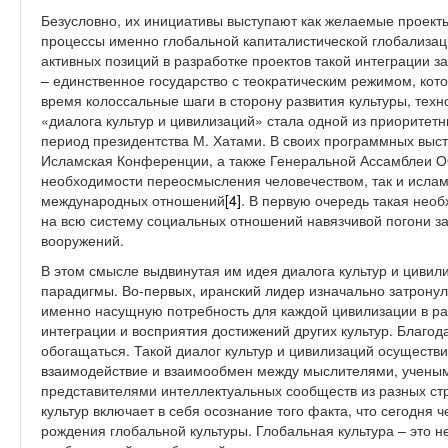
Безусловно, их инициативы выступают как желаемые проект
процессы именно глобальной капиталистической глобализац
активных позиций в разработке проектов такой интеграции 
– единственное государство с теократическим режимом, ко
время колоссальные шаги в сторону развития культуры, тех
«диалога культур и цивилизаций» стала одной из приорите
период президентства М. Хатами. В своих программных выс
Исламская Конференции, а также Генеральной Ассамблеи О
необходимости переосмысления человечеством, так и исла
международных отношений
[4]
. В первую очередь такая нео
на всю систему социальных отношений навязчивой погони з
вооружений.
В этом смысле выдвинутая им идея диалога культур и цивили
парадигмы. Во-первых, иранский лидер изначально затронул
именно насущную потребность для каждой цивилизации в ра
интеграции и восприятия достижений других культур. Благод
обогащаться. Такой диалог культур и цивилизаций осуществ
взаимодействие и взаимообмен между мыслителями, ученым
представителями интеллектуальных сообществ из разных стра
культур включает в себя осознание того факта, что сегодня 
рождения глобальной культуры. Глобальная культура – это не