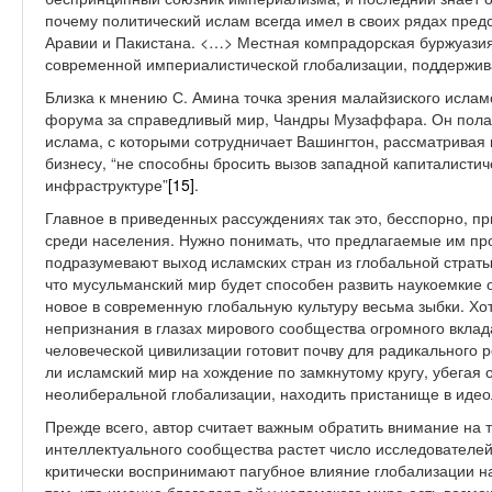
почему политический ислам всегда имел в своих рядах пред
Аравии и Пакистана. <…> Местная компрадорская буржуазия,
современной империалистической глобализации, поддержив
Близка к мнению С. Амина точка зрения малайзиского ислам
форума за справедливый мир, Чандры Музаффара. Он полага
ислама, с которыми сотрудничает Вашингтон, рассматривая 
бизнесу, “не способны бросить вызов западной капиталистич
инфраструктуре”
[15]
.
Главное в приведенных рассуждениях так это, бесспорно, п
среди населения. Нужно понимать, что предлагаемые им пр
подразумевают выход исламских стран из глобальной страты 
что мусульманский мир будет способен развить наукоемкие 
новое в современную глобальную культуру весьма зыбки. Хо
непризнания в глазах мирового сообщества огромного вклад
человеческой цивилизации готовит почву для радикального 
ли исламский мир на хождение по замкнутому кругу, убегая 
неолиберальной глобализации, находить пристанище в идеол
Прежде всего, автор считает важным обратить внимание на т
интеллектуального сообщества растет число исследователей
критически воспринимают пагубное влияние глобализации на