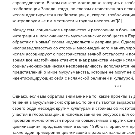
справедливости. В этом смысле можно даже говорить о глоб
глобализации Запада, когда, по словам отечественного исла
ислам адаптируется к глобализации, а, скорее, глобализаци
контролируемые им местности и группы населения”
[2]
.
Между тем, социальное неравенство и расслоение в большин
интеграции и исключенность мусульманских сообществ в Евр
обрастают “новым” слоем недовольств и депривации. Однов
несправедливостью со стороны масс-медийного манипулиро
ислам ассоциируют с пространством вечной отсталости и по
время все настойчивее ставится знак равенства между исл
социально-экономическая несправедливость дополняется н
представлений о мире мусульманства, которые не могут не о
идентифицирующих себя с исламской религией и культурой.
* * *
Однако, если мы обратим внимание на то, какие проекты вы
течения в мусульманских странах, то они пытаются выработ
своего рода месседж другим культурам и странам об их гото
участия в глобализации, в использовании ее ресурсов для со
проектов можно отнести порой не совместимые в других кон
цивилизаций», предложенный в конце 1990-х гг. иранским 
также идеи примирения цивилизаций в работах пакистанског