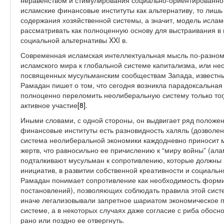
неравенством и стимулирования социально-ориентированног
исламские финансовые институты как альтернативу, то лишь 
содержания хозяйственной системы, а значит, модель ислам
рассматривать как полноценную основу для выстраивания в
социальной альтернативы XXI в.
Современная исламская интеллектуальная мысль по-разном
исламского мира к глобальной системе капитализма, или не
посвященных мусульманским сообществам Запада, известны
Рамадан пишет о том, что сегодня возникла парадоксальная
полноценно переломить неолиберальную систему только тогд
активное участие
[8]
.
Иными словами, с одной стороны, он выдвигает ряд положен
финансовые институты есть разновидность халяль (дозволен
система неолиберальной экономики каждодневно приносит 
жертв, что равносильно ее причислению к “миру войны” (ал
подталкивают мусульман к сопротивлению, которые должны 
инициатив, в развитии собственной креативности и социальн
Рамадан понимает сопротивление как необходимость форми
постановлений), позволяющих соблюдать правила этой систе
иначе легализовывали запретное шариатом экономическое по
системе, а в некоторых случаях даже согласие с риба обосн
рано или поздно ее отвергнуть.