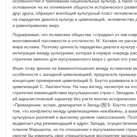
особенностей и требований национальных культур, а такое 
основанное на их понимания общности исторического разви
друг друга, образуют всеобщий культурный пласт человечес
на парадигме диалога культур и цивилизаций, человечество 
и равноправному миру.
Подчеркивая, что исламские общества «страдают от язв сов
многовековой пассивности и отсталости, М. Хатами не расс
мира ислама. Поэтому ценность парадигмы диалога культур с
интеграции между культурами, которая в первую очередь ра
стратегии именно для мусульманского мира с целью его уча
Иную точку зрения на взаимоотношения между исламским м
особенности с западной цивилизацией, предлагала премьер
концепцию примирения цивилизаций Б. Бхутто развивала в 
цивилизаций С. Хантингтона. На наш взгляд, несмотря на п
стратегию взаимодействия мусульманских стран с Западом, 
ей идеалистический характер без учета многих исторических
«Примирение: ислам, демократия и Запад»
[5]
Б. Бхутто стр
том, что конфликты между цивилизациями неизбежны, а вза
культурных различий и высокому уровню самосознания. Поэ
выдвигает ряд рекомендаций в адрес Запада, осуществление
планом Маршалла, но по отношению к мусульманским стран
смогли бы изменить свое отрицательное восприятие западны