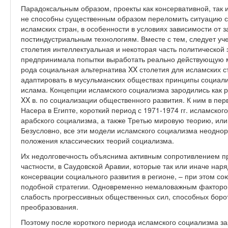
Парадоксальным образом, проекты как консервативной, так 
не способны существенным образом переломить ситуацию с
исламских стран, в особенности в условиях зависимости от з
постиндустриальным технологиям. Вместе с тем, следует уче
столетия интеллектуальная и некоторая часть политической
предпринимала попытки выработать реально действующую м
рода социальная альтернатива XX столетия для исламских с
адаптировать в мусульманских обществах принципы социали
ислама. Концепции исламского социализма зародились как 
XX в. по социализации общественного развития. К ним в перв
Насера в Египте, короткий период с 1971-1974 гг. исламског
арабского социализма, а также Третью мировую теорию, ил
Безусловно, все эти модели исламского социализма неоднор
положения классических теорий социализма.
Их недолговечность объяснима активным сопротивлением пр
частности, в Саудовской Аравии, которые так или иначе нар
консервации социального развития в регионе, – при этом с
подобной стратегии. Одновременно немаловажным фактором
слабость прогрессивных общественных сил, способных боро
преобразования.
Поэтому после короткого периода исламского социализма з