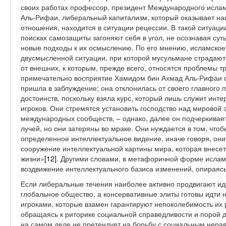
своих работах профессор, президент Международного исла
Аль-Рифаи, либеральный капитализм, который оказывает н
отношения, находится в ситуации рецессии. В такой ситуаци
поисках самозащиты загоняют себя в угол, не осознавая сут
новые подходы к их осмыслению. По его мнению, исламское
двусмысленной ситуации, при которой мусульмане страдают
от внешних, к которым, прежде всего, относятся проблемы т
примечательно восприятие Хамидом бин Ахмад Аль-Рифаи 
пришла в заблуждение; она отклонилась от своего главног
достоинств, поскольку взяла курс, который лишь служит и
игроков. Они стремятся установить господство над мировой 
международных сообществ, – однако, далее он подчеркивает
лучей, но они затеряны во мраке. Они нуждается в том, чтоб
определенное интеллектуальное видение, иначе говоря, они
сооружение интеллектуальной картины мира, которая внесет
жизни»
[12]
. Другими словами, в метафоричной форме ислам
воздвижение интеллектуального базиса изменений, опираяс
Если либеральные течения наиболее активно продвигают ид
глобальное общество, а консервативные элиты готовы идти 
игроками, которые взамен гарантируют непоколебимость их 
обращаясь к риторике социальной справедливости и порой 
на самом деле не претендует на борьбу с социальным нераве