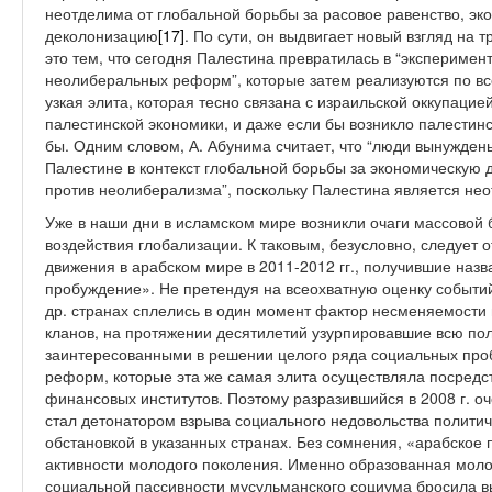
неотделима от глобальной борьбы за расовое равенство, э
деколонизацию
[17]
. По сути, он выдвигает новый взгляд на
это тем, что сегодня Палестина превратилась в “эксперимен
неолиберальных реформ”, которые затем реализуются по в
узкая элита, которая тесно связана с израильской оккупацие
палестинской экономики, и даже если бы возникло палестинс
бы. Одним словом, А. Абунима считает, что “люди вынуждены
Палестине в контекст глобальной борьбы за экономическую 
против неолиберализма”, поскольку Палестина является не
Уже в наши дни в исламском мире возникли очаги массовой 
воздействия глобализации. К таковым, безусловно, следует
движения в арабском мире в 2011-2012 гг., получившие наз
пробуждение». Не претендуя на всеохватную оценку событий, 
др. странах сплелись в один момент фактор несменяемости
кланов, на протяжении десятилетий узурпировавшие всю пол
заинтересованными в решении целого ряда социальных про
реформ, которые эта же самая элита осуществляла посредс
финансовых институтов. Поэтому разразившийся в 2008 г. о
стал детонатором взрыва социального недовольства полити
обстановкой в указанных странах. Без сомнения, «арабско
активности молодого поколения. Именно образованная моло
социальной пассивности мусульманского социума бросила в