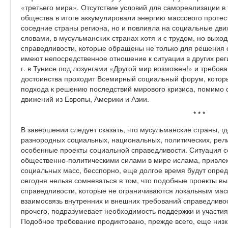
«третьего мира». Отсутствие условий для самореализации в 
общества в итоге аккумулировали энергию массового протест
соседние страны региона, но и повлияла на социальные дви
словами, в мусульманских странах хотя и с трудом, но выхо
справедливости, которые обращены не только для решения 
имеют непосредственное отношение к ситуации в других рег
г. в Тунисе под лозунгами «Другой мир возможен!» и требо
достоинства проходит Всемирный социальный форум, котор
подхода к решению последствий мирового кризиса, помимо 
движений из Европы, Америки и Азии.
* * *
В завершении следует сказать, что мусульманские страны, 
разнородных социальных, национальных, политических, рели
особенные проекты социальной справедливости. Ситуация 
общественно-политическими силами в мире ислама, привлек
социальных масс, бесспорно, еще долгое время будут опред
сегодня нельзя сомневаться в том, что подобные проекты в
справедливости, которые не ограничиваются локальным мас
взаимосвязь внутренних и внешних требований справедливо
прочего, подразумевает необходимость поддержки и участия
Подобное требование продиктовано, прежде всего, еще низ