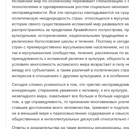
Исламский мир по-особенному переживает глобализацию с
технологиями и одновременным ростом социально-экономиче
несправедливости. Все эти процессы накладываются на су
политическую неоднородность стран, относящихся к мусуль
истории своего существования исламский мир развивался ка
распространяясь за пределами Аравийского полуострова, 
культурными, историческими, национальными традициями и 
религиозно-богословские школы и течения. Поэтому и сегодн
стран с преимущественно мусульманским населением, но с
так и мусульманские сообщества, течения, рассеянные по вс
принадлежность к исламской религии и культуре, общность 
условиях многоликость исламского мира возрастает в силу 
между его субъектами; а также различий в политических стр
интересов в отношениях с другими культурами, и в особенно
Сегодня сложно усомниться в том, что чувство несправедли
конкуренции, стиранием уважения к человеку, к его культуре
незападного мира, охватывает все больше и больше народов
том, а где справедливость, то признание многовековых усил
ставшие достоянием всего человечества, тревожит и подталк
не в меньшей мере к переосмыслению содержания и смыслов
общественных и интеллектуальных дискуссий относительно 
Ответы и доказательства на такие вопросы неоднородны, они