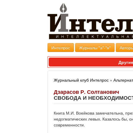
Интелрос
Журналы "а"-"я"
Авторы
Другие
Журнальный клуб Интелрос
»
Альтерна
Дзарасов Р. Солтанович
СВОБОДА И НЕОБХОДИМОСТ
Книга М.И. Воейкова замечательна, пре
недогматических левых. Казалось бы, о
современности.