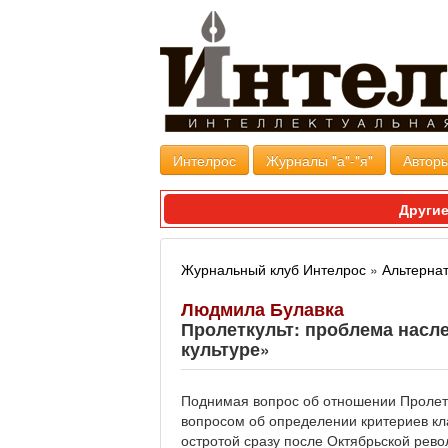
Интелрос
Журналы "а"-"я"
Авторы
Другие
Журнальный клуб Интелрос
»
Альтерна
Людмила Булавка
Пролеткульт: проблема насл
культуре»
Поднимая вопрос об отношении Пролетк
вопросом об определении критериев кла
остротой сразу после Октябрьской рево