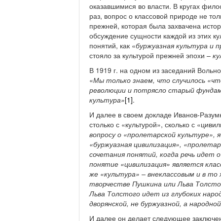
оказавшимися во власти. В кругах фило
раз, вопрос о классовой природе не тол
прежней, которая была захвачена исто
обсуждение сущности каждой из этих ку
понятий, как «
буржуазная культура и 
стояло за культурой прежней эпохи –
ку
В 1919 г. на одном из заседаний Вольн
«
Мы только знаем, что случилось «чт
революции и потрясло старый фундам
культура»
[1]
.
И далее в своем докладе Иванов-Разумн
столько с «культурой», сколько с «цивил
вопросу о «пролетарской культуре», я
«буржуазная цивилизация», «пролетар
сочетания понятий, когда речь идет 
понятие «цивилизация» является кла
же «культура» – внеклассовым и в то
творчестве Пушкина или Льва Толстог
Льва Толстого идет из глубоких народ
дворянской, не буржуазной, а народно
И далее он делает следующее заключен