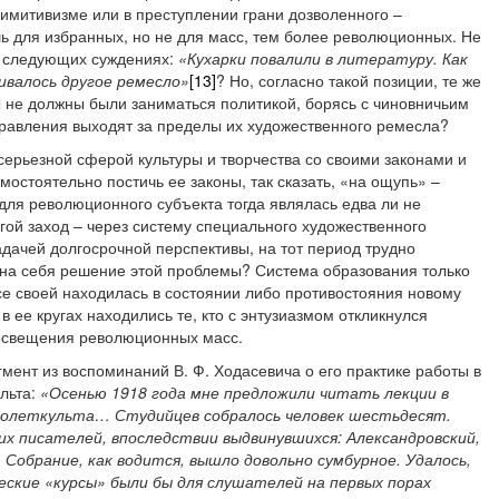
имитивизме или в преступлении грани дозволенного –
ь для избранных, но не для масс, тем более революционных. Не
их следующих суждениях:
«Кухарки повалили в литературу. Как
ивалось другое ремесло»
[13]
?
Но, согласно такой позиции, те же
не должны были заниматься политикой, борясь с чиновничьим
правления выходят за пределы их художественного ремесла?
серьезной сферой культуры и творчества со своими законами и
мостоятельно постичь ее законы, так сказать, «на ощупь» –
для революционного субъекта тогда являлась едва ли не
гой заход – через систему специального художественного
дачей долгосрочной перспективы, на тот период трудно
ть на себя решение этой проблемы? Система образования только
се своей находилась в состоянии либо противостояния новому
в ее кругах находились те, кто с энтузиазмом откликнулся
росвещения революционных масс.
гмент из воспоминаний В. Ф. Ходасевича о его практике работы в
льта:
«Осенью 1918 года мне предложили читать лекции в
ролеткульта… Студийцев собралось человек шестьдесят.
ких писателей, впоследствии выдвинувшихся: Александровский,
 Собрание, как водится, вышло довольно сумбурное. Удалось,
ские «курсы» были бы для слушателей на первых порах