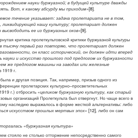
рождением науки буржуазной; в будущей культуре дважды
ять. Вот, к какому абсурду мы приходим»
[8]
.
емое течение указывает: задача пролетариата не в том,
 ликвидирующей нашу культуру; пролетариат должен
 высвободить ее из буржуазных оков»
[9]
.
нутая критика пролеткультовской критики буржуазной культуры
в тысячу первый раз повторяю, что пролетариат должен
разованности, он класс исторический, он должен идти вперед
 науки и искусство прошлого под предлогом их буржуазности
тем же предлогом машины на заводах или железные
в 1919 г.
а была и другая позиция. Так, например, призыв одного из
ференции пролетарских культурно–просветительных
919 г.) отбросить «
целиком буржуазную культуру, как старый
овых организаций Пролеткульта был отвергнут. Но чаще всего в
ому наследию выражалось в форме жесткой альтернативы: либо
ться искусством прошлых мертвых эпох»
[12]
,
либо он сам
торгалась «буржуазная культура»
тием стояло не столько отторжение непосредственно самого