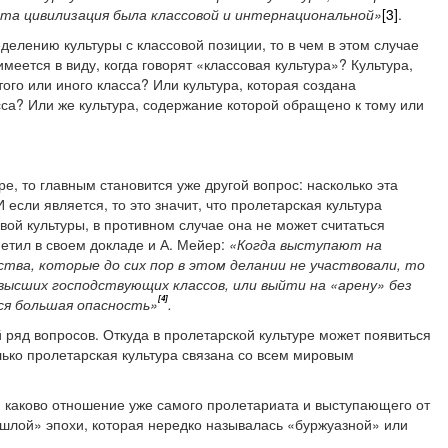
эта цивилизация была классовой и интернациональной»
[3]
.
делению культуры с классовой позиции, то в чем в этом случае
имеется в виду, когда говорят «классовая культура»? Культура,
того или иного класса? Или культура, которая создана
са? Или же культура, содержание которой обращено к тому или
ре, то главным становится уже другой вопрос: насколько эта
если является, то это значит, что пролетарская культура
вой культуры, в противном случае она не может считаться
метил в своем докладе и А. Мейер:
«Когда выступают на
ства, которые до сих пор в этом делании не участвовали, то
высших господствующих классов, или выйти на «арену» без
[4]
ся большая опасность»
.
й ряд вопросов. Откуда в пролетарской культуре может появиться
ко пролетарская культура связана со всем мировым
с: каково отношение уже самого пролетариата и выступающего от
ошлой» эпохи, которая нередко называлась «буржуазной» или