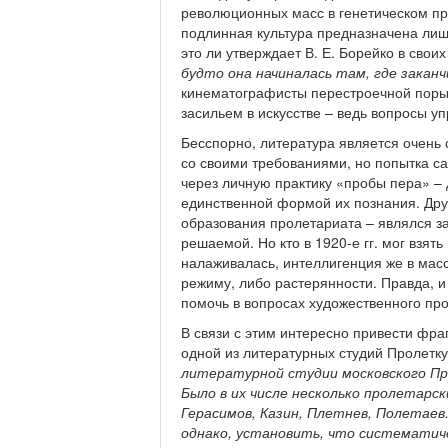
революционных масс в генетическом пр
подлинная культура предназначена лиш
это ли утверждает В. Е. Борейко в сво
будто она начиналась там, где заканч
кинематографисты перестроечной поры 
засильем в искусстве – ведь вопросы у
Бесспорно, литература является очень 
со своими требованиями, но попытка са
через личную практику «пробы пера» – 
единственной формой их познания. Дру
образования пролетариата – являлся за
решаемой. Но кто в 1920-е гг. мог взя
налаживалась, интеллигенция же в мас
режиму, либо растерянности. Правда, и 
помочь в вопросах художественного п
В связи с этим интересно привести фра
одной из литературных студий Пролетку
литературной студии московского П
Было в их числе несколько пролетарс
Герасимов, Казин, Плетнев, Полетаев.
однако, установить, что систематиче