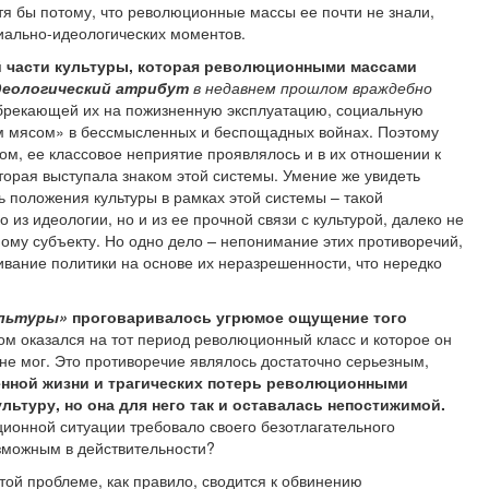
отя бы потому, что революционные массы ее почти не знали,
циально-идеологических моментов.
й части культуры, которая революционными массами
деологический атрибут
в недавнем прошлом враждебно
брекающей их на пожизненную эксплуатацию, социальную
ым мясом» в бессмысленных и беспощадных войнах. Поэтому
ом, ее классовое неприятие проявлялось и в их отношении к
оторая выступала знаком этой системы. Умение же увидеть
ь положения культуры в рамках этой системы – такой
о из идеологии, но и из ее прочной связи с культурой, далеко не
ному субъекту. Но одно дело
–
непонимание этих противоречий,
ивание политики на основе их неразрешенности, что нередко
ультуры»
проговаривалось угрюмое ощущение того
ом оказался на тот период революционный класс и которое он
не мог.
Это противоречие являлось достаточно серьезным,
енной жизни и трагических потерь революционными
льтуру, но она для него так и оставалась непостижимой.
ионной ситуации требовало своего безотлагательного
зможным в действительности?
той проблеме, как правило, сводится к обвинению