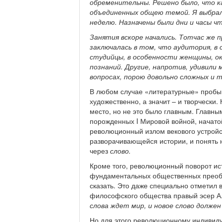
обременительны. Решено было, что к
объединенных общею темой. Я выбрал
неделю. Назначены были дни и часы ч
Занятия вскоре начались. Тотчас же 
заключалась в том, что аудитория, в
студийцы, в особенности женщины, о
познаний. Другие, напротив, удивили 
вопросах, порою довольно сложных и 
В любом случае «литературные» пробы
художественно, а значит – и творчески
место, но не это было главным. Главн
порожденных I Мировой войной, начатой
революционный излом векового устройс
разворачивающейся истории, и понять не
через
слово.
Кроме того, революционный поворот ист
фундаментальных общественных преобра
сказать. Это даже специально отметил 
философского общества правый эсер А. 
слова ждет мир, и новое слово долже
Но для этого революционному индивиду