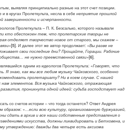
рытым, выявляя принципиально разные на этот счет позиции.
 и в кругах Пролеткульта, несла в себе
неприятие прошлой
ой завершенности и исчерпанности.
еологов Пролеткульта – П. К. Безсалько, которого называли
ли кто обеспокоен тем, что пролетарские творцы не
ая отделяет творчество новое от старого, мы скажем –
вязи
»
[5]
. И далее этот же автор продолжает: «
Вы разве не
доживает свои последние дни? Прощайте, Горации. Рабочие
общества… не нужно преемственной связи»
[6]
.
являвшийся одним из идеологов Пролеткульта: «
Говорят, что
ь. Я знаю, как мы все любим музыку Чайковского, особенно
екомендовать пролетариату? Ни в коем случае. С нашей
ых нам элементов. Вся музыка Чайковского, отражающая
развития, проникнута одной идеей: судьба господствует над
ать со счетов истории – что тогда останется? Ответ Андрея
им образом: «…
если всю культуру, организованную буржуазией,
жны сдать в архив и все наши собственные представления о
зведениями искусства, должны ликвидировать и Бетховена, и
ому утверждению: дважды два четыре есть аксиома