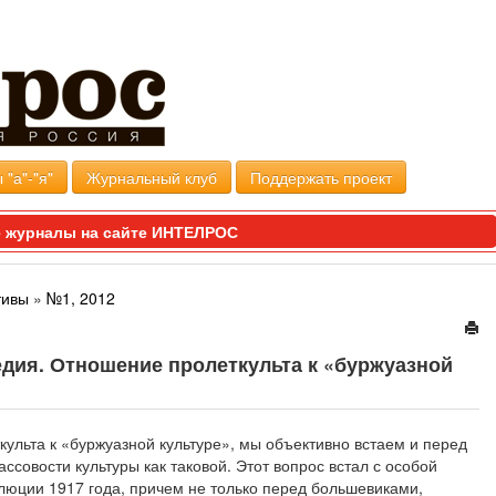
 "а"-"я"
Журнальный клуб
Поддержать проект
 журналы на сайте ИНТЕЛРОС
тивы
»
№1, 2012
едия. Отношение пролеткульта к «буржуазной
ульта к «буржуазной культуре», мы объективно встаем и перед
ссовости культуры как таковой. Этот вопрос встал с особой
люции 1917 года, причем не только перед большевиками,