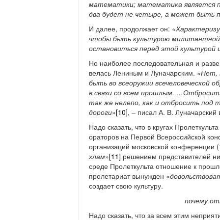
математики; математика является по
два будет не четыре, а может быть п
И далее, продолжает он:
«Характеризу
чтобы быть культурою милитантной,
остановиться перед этой культурой и
Но наиболее последовательная и развер
велась Лениным и Луначарским.
«Нет, 
быть во всеоружии всечеловеческой об
в связи со всем прошлым. …Отбросить
так же нелепо, как и отбросить под 
дороги
»
[10]
, – писал А. В. Луначарский 
Надо сказать, что в кругах Пролеткульт
ораторов на Первой Всероссийской кон
организаций московской конференции (1
хлам
»
[11]
решением представителей низ
среде Пролеткульта отношение к прошл
пролетариат вынужден «
довольствова
создает свою культуру.
почему от
Надо сказать, что за всем этим неприя