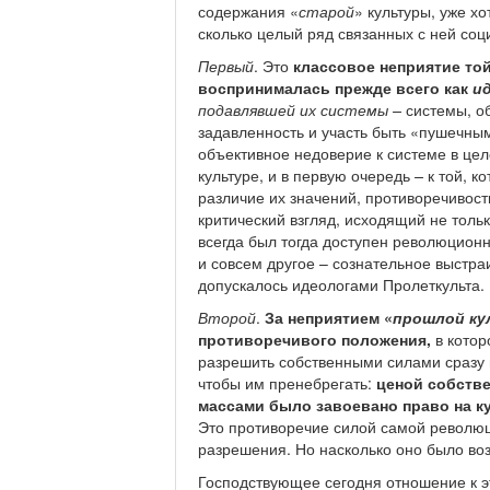
содержания «
старой
» культуры, уже х
сколько целый ряд связанных с ней со
Первый
. Это
классовое неприятие то
воспринималась прежде всего как
и
подавлявшей их системы –
системы, о
задавленность и участь быть «пушечн
объективное недоверие к системе в цел
культуре, и в первую очередь
–
к той, к
различие их значений, противоречивост
критический взгляд, исходящий не тольк
всегда был тогда доступен революцион
и совсем другое – сознательное выстра
допускалось идеологами Пролеткульта.
Второй
.
За неприятием «
прошлой к
противоречивого положения,
в котор
разрешить собственными силами сразу 
чтобы им пренебрегать:
ценой собств
массами было завоевано право на ку
Это противоречие силой самой революц
разрешения. Но насколько оно было во
Господствующее сегодня отношение к э