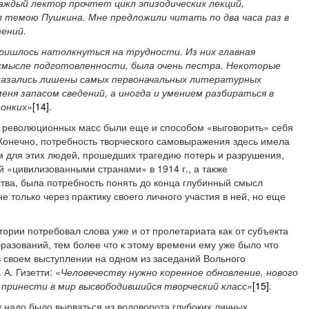
аждый лектор прочтет цикл эпизодических лекций,
 темою Пушкина. Мне предложили читать по два часа раз в
тений.
пришлось натолкнуться на трудности. Из них главная
 смысле подготовленности, была очень пестра. Некоторые
казались лишены самых первоначальных литературных
меня запасом сведений, а иногда и умением разбираться в
тонких»
[14]
.
 революционных масс были еще и способом «выговорить» себя
. Конечно, потребность творческого самовыражения здесь имела
ым для этих людей, прошедших трагедию потерь и разрушения,
 «цивилизованными странами» в 1914 г., а также
тва, была потребность понять до конца глубинный смысл
 только через практику своего личного участия в ней, но еще
ории потребовал слова уже и от пролетариата как от субъекта
зований, тем более что к этому времени ему уже было что
в своем выступлении на одном из заседаний Вольного
А. Гизетти: «
Человечеству нужно коренное обновление, нового
н принести в мир высвободившийся творческий класс»
[15]
.
 надо было вырваться из водоворота глубоких личных