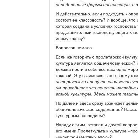
определенные формы цивилизации, и 
И действительно, если подходить к опре
состоит ее классовость? И вообще, что 
которая создана в условиях господства 
представителями господствующего клас
иному классу?
Вопросов немало.
Если же говорить о пролетарской культу
культура является общечеловеческой? И 
должна нести в себе все наследие миро
таковой. Эту взаимосвязь по-своему от
историческую арену те слои человече
им приходится или принять наследие 
всякой культуры. Здесь может таить
Но далее и здесь сразу возникает целы
общечеловеческое содержание? Насколь
культурным наследием?
Наряду с этим, вставал и другой вопро
его имени Пролеткульта к культуре «пр
«культурой мертвых эпох»?