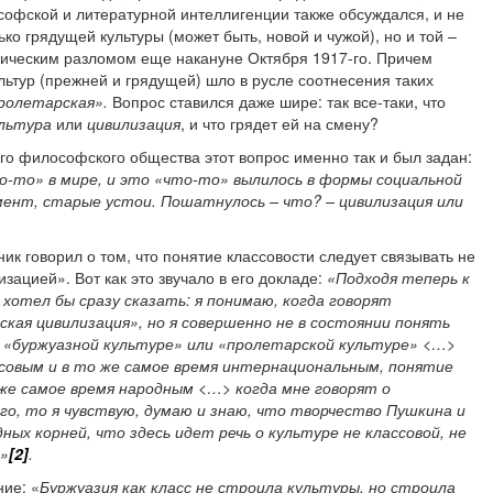
софской и литературной интеллигенции также обсуждался, и не
ько грядущей культуры (может быть, новой и чужой), но и той –
рическим разломом еще накануне Октября 1917-го. Причем
льтур (прежней и грядущей) шло в русле соотнесения таких
пролетарская».
Вопрос ставился даже шире: так все-таки, что
льтура
или
цивилизация
,
и что грядет ей на смену?
ого философского общества этот вопрос именно так и был задан:
о-то» в мире, и это «что-то» вылилось в формы социальной
ент, старые устои. Пошатнулось – что? – цивилизация или
ик говорил о том, что понятие классовости следует связывать не
изацией». Вот как это звучало в его докладе:
«Подходя теперь к
 хотел бы сразу сказать: я понимаю, когда говорят
ская цивилизация», но я совершенно не в состоянии понять
о «буржуазной культуре» или «пролетарской культуре» <…>
ссовым и в то же самое время интернациональным, понятие
 же самое время народным <…> когда мне говорят о
о, то я чувствую, думаю и знаю, что творчество Пушкина и
ных корней, что здесь идет речь о культуре не классовой, не
й»
[2]
.
ие: «
Буржуазия как класс не строила культуры, но строила