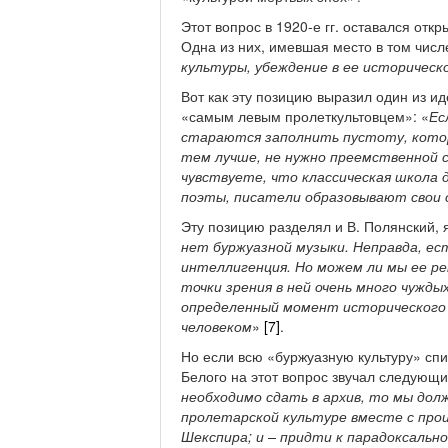
Этот вопрос в 1920-е гг. оставался отк
Одна из них, имевшая место в том числе
культуры, убеждение в ее историческ
Вот как эту позицию выразил один из ид
«самым левым пролеткультовцем»: «
Ес
стараются заполнить пустоту, котор
тем лучше, не нужно преемственной с
чувствуете, что классическая школа 
поэты, писатели образовывают свои 
Эту позицию разделял и В. Полянский, 
нет буржуазной музыки. Неправда, ест
интеллигенция. Но можем ли мы ее р
точки зрения в ней очень много чужд
определенный момент исторического 
человеком
»
[7]
.
Но если всю «буржуазную культуру» спис
Белого на этот вопрос звучал следующ
необходимо сдать в архив, то мы дол
пролетарской культуре вместе с прои
Шекспира; и – придти к парадоксальн