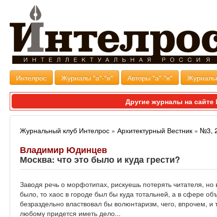
Интелрос
Журналы "а"-"я"
Авторы "а"-"я"
Журналь
Другие журналы на сайт
Журнальный клуб Интелрос
»
Архитектурный Вестник
»
№3, 
Владимир Юдинцев
Москва: что это было и куда грести?
Заводя речь о морфотипах, рискуешь потерять читателя, но 
было, то хаос в городе был бы куда тотальней, а в сфере 
безраздельно властвовал бы волюнтаризм, чего, впрочем, и та
любому придется иметь дело...