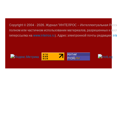
Copyright © 2004 -
2026. Журнал "ИНТЕЛРОС – Интеллектуальная Росси
полном или частичном использовании материалов, разрешенных к вос
гиперссылка на
www.intelros.ru
). Адрес электронной почты редакции:
int