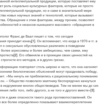
анной интеллектуальной продукции, которую поставляет ему
ет роль социально-культурных факторов, которые не просто
теллектуальной продукции, но и сами в значительной мере
ства новых научных знаний и технологий, которые вызывают
тва. Обращение к этим факторам, между прочим, позволяет
собенностей и нюансов нынешнего массового «обращения в
этолог Франс де Ваал пишет о том, что сегодня
ания приходит конец
[1]
. Он вспоминает, что когда в 1970-е гг. в
ал о сексуально обусловленных различиях в поведении
ы более агрессивны и более амбициозны, чем самки, ему
 протеста
[2]
. Его обвиняли и в проекции своих ценностей на
строгости его методов, и в других грехах.
нформацию повторяют столь широко и часто, что она нагоняет
оронники биологических объяснений могут праздновать победу,
вает. «Мы ничуть не приблизились к рациональному пониманию
 он. – Общество позволило маятнику беспорядочно качнуться
в в недоумении многих обществоведов. Тем не менее мы до сих
ния либо того, либо другого, а не того и другого вместе»
[3]
.
сти и даже опасности такого рода противопоставлений. Он
я все более определенно показывают взаимопереплетение