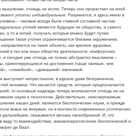
 мышление, отнюдь не иссяк. Теперь оно прорастает на иной
нимают утопии индивидуальные
. Разумеется, я здесь имею в
еловека – таковые всегда были главной составной частью
идуальных утопий является будущее не общества, а самого
х, а то и копий, получать которые можно будет путем
ошении такая утопия ограничивается близким окружением,
направляются на такие объекты, как крепкое здоровье,
ний в тех или иных областях деятельности, комфортная,
е, и сегодня уже отнюдь не только абстрактно мыслимом –
кты, ориентирующиеся на достижения (чаще чаемые, чем
ой», «семейной», «домашней» евгеникой.
м выступает непрестанное, в идеале даже безграничное,
ей человека. Что касается средств, которые предполагается
аний, то основные надежды теперь возлагаются отнюдь не на
ижения науки и технологии. Действительно, неисчерпаемым
ление наших дней, являются биологические науки, и прежде
 роли вовсе не впервые, но в контексте современных утопических
в дальнейшем, оказывается весьма своеобразной. И, что
 в виду то взаимодействие, взаимопереплетение биологической и
ворит де Ваал.