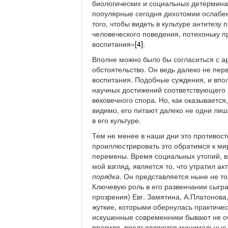
биологических и социальных детерминан
популярные сегодня дихотомии ослабеют
того, чтобы видеть в культуре антитез
человеческого поведения, потихоньку п
воспитания»
[4]
.
Вполне можно было бы согласиться с а
обстоятельство. Он ведь далеко не пер
воспитания. Подобные суждения, и впо
научных достижений соответствующего в
вековечного спора. Но, как оказываетс
видимо, его питают далеко не одни лиш
в его культуре.
Тем не менее в наши дни это противос
проиллюстрировать это обратимся к мир
перемены. Время социальных утопий, ви
мой взгляд, является то, что утратил а
порядка
. Он представляется ныне не т
Ключевую роль в его развенчании сыгра
прозрения) Евг. Замятина, А.Платонова,
жуткие, которыми обернулась практиче
искушенные современники бывают не оче
правило, предъявляются минимальные т