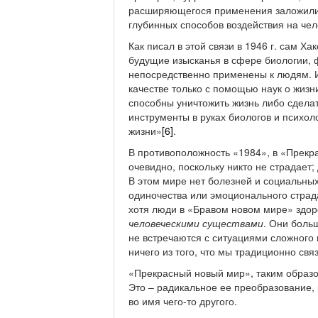
расширяющегося применения заложили 
глубинных способов воздействия на чел
Как писал в этой связи в 1946 г. сам Х
будущие изысканья в сфере биологии, ф
непосредственно применены к людям. И
качестве только с помощью наук о жиз
способны уничтожить жизнь либо сделат
инструменты в руках биологов и психо
жизни»
[6]
.
В противоположность «1984», в «Прекра
очевидно, поскольку никто не страдает;
В этом мире нет болезней и социальных
одиночества или эмоционального страдан
хотя люди в «Бравом новом мире» здор
человеческими
существами
. Они больш
не встречаются с ситуациями сложного 
ничего из того, что мы традиционно св
«Прекрасный новый мир», таким образом
Это – радикальное ее преобразование, 
во имя чего-то другого.