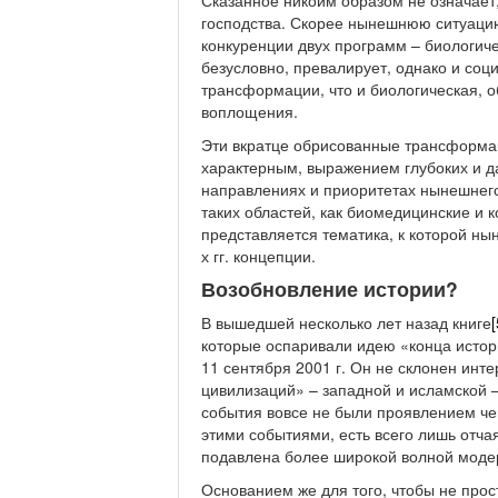
Сказанное никоим образом не означает,
господства. Скорее нынешнюю ситуацию
конкуренции двух программ – биологиче
безусловно, превалирует, однако и соц
трансформации, что и биологическая, о
воплощения.
Эти вкратце обрисованные трансформац
характерным, выражением глубоких и д
направлениях и приоритетах нынешнего 
таких областей, как биомедицинские и
представляется тематика, к которой н
х гг. концепции.
Возобновление истории?
В вышедшей несколько лет назад книге
[
которые оспаривали идею «конца истори
11 сентября 2001 г. Он не склонен инт
цивилизаций» – западной и исламской – 
события вовсе не были проявлением че
этими событиями, есть всего лишь отча
подавлена более широкой волной модерн
Основанием же для того, чтобы не прост