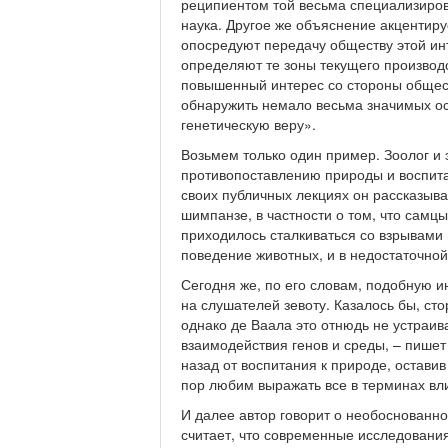
реципиентом той весьма специализиров
наука. Другое же объяснение акцентиру
опосредуют передачу обществу этой ин
определяют те зоны текущего производ
повышенный интерес со стороны общес
обнаружить немало весьма значимых о
генетическую веру».
Возьмем только один пример. Зоолог и 
противопоставлению природы и воспит
своих публичных лекциях он рассказыв
шимпанзе, в частности о том, что самц
приходилось сталкиваться со взрывами
поведение животных, и в недостаточной 
Сегодня же, по его словам, подобную и
на слушателей зевоту. Казалось бы, ст
однако де Ваала это отнюдь не устраи
взаимодействия генов и среды, – пишет
назад от воспитания к природе, остави
пор любим выражать все в терминах влия
И далее автор говорит о необоснованно
считает, что современные исследовани