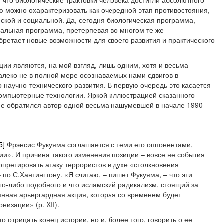
 что биологические трактовки человека достигли абсолютного
 можно охарактеризовать как очередной этап противостояния,
ской и социальной. Да, сегодня биологическая программа,
иальная программа, претерпевая во многом те же
бретает новые возможности для своего развития и практического
ии являются, на мой взгляд, лишь одним, хотя и весьма
алеко не в полной мере осознаваемых нами сдвигов в
научно-технического развития. В первую очередь это касается
 компьютерные технологии. Яркой иллюстрацией сказанного
ыне обратился автор одной весьма нашумевшей в начале 1990-
5]
Фрэнсис Фукуяма соглашается с теми его оппонентами,
и». И причина такого изменения позиции – вовсе не события
ерпретировать атаку террористов в духе «столкновения
по С.Хантингтону. «Я считаю, – пишет Фукуяма, – что эти
го-либо подобного и что исламский радикализм, стоящий за
янная арьергардная акция, которая со временем будет
изации» (р. XII).
о отрицать конец истории, но и, более того, говорить о ее