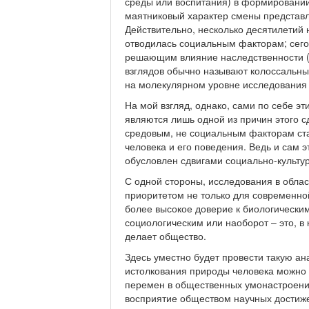
среды или воспитания) в формировании
маятниковый характер смены представл
Действительно, несколько десятилетий 
отводилась социальным факторам; сегод
решающим влияние наследственности (г
взглядов обычно называют колоссальны
на молекулярном уровне исследования 
На мой взгляд, однако, сами по себе э
являются лишь одной из причин этого сд
средовым, не социальным факторам ст
человека и его поведения. Ведь и сам 
обусловлен сдвигами социально-культур
С одной стороны, исследования в обла
приоритетом не только для современной
более высокое доверие к биологическим
социологическим или наоборот – это, в
делает общество.
Здесь уместно будет провести такую ан
истолкования природы человека можно 
перемен в общественных умонастроения
восприятие обществом научных достиж