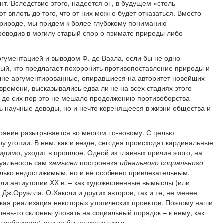
т. Вследствие этого, надеется он, в будущем «столь
 вплоть до того, что от них можно будет отказаться. Вместо
у природе, мы придем к более глубокому пониманию
роводив в могилу старый спор о примате природы либо
ргументацией и выводом Ф. де Ваала, если бы не одно
вый, кто предлагает похоронить противопоставление природы и
лне аргументированные, опиравшиеся на авторитет новейших
ремени, высказывались едва ли не на всех стадиях этого
я, до сих пор это не мешало продолжению противоборства –
ь научные доводы, но и нечто коренящееся в жизни общества и
тояние разыгрывается во многом по-новому. С целью
у утопии. В нем, как и везде, сегодня происходят кардинальные
димо, уходит в прошлое. Одной из главных причин этого, на
ктуальность сам
замысел
построения
идеального социального
олько недостижимым, но и не особенно привлекательным.
ли антиутопии XX в. – как художественные вымыслы (или
 Дж.Оруэлла, О.Хаксли и других авторов, так и те, не менее
ская реализация некоторых утопических проектов. Поэтому наши
нь-то склонны уповать на социальный порядок – к нему, как
ребования: только бы не мешал жить.