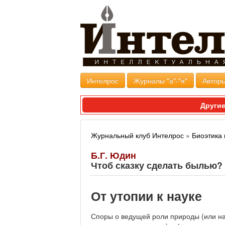
Интелрос
Журналы "а"-"я"
Авторы
Другие
Журнальный клуб Интелрос
»
Биоэтика 
Б.Г. Юдин
Чтоб сказку сделать былью?
От утопии к науке
Споры о ведущей роли природы (или на