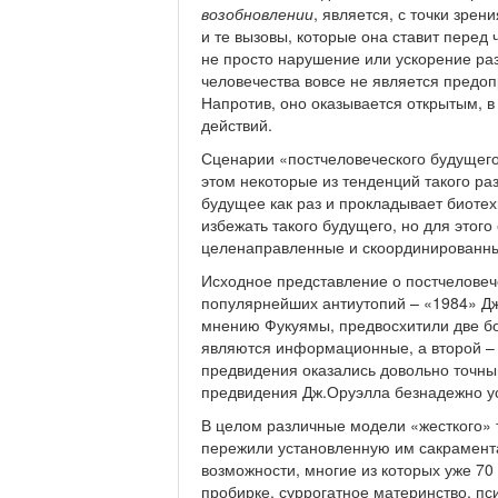
возобновлении
, является, с точки зр
и те вызовы, которые она ставит перед
не просто нарушение или ускорение раз
человечества вовсе не является предоп
Напротив, оно оказывается открытым,
действий.
Сценарии «постчеловеческого будущего
этом некоторые из тенденций такого ра
будущее как раз и прокладывает биоте
избежать такого будущего, но для этог
целенаправленные и скоординированн
Исходное представление о постчеловеч
популярнейших антиутопий – «1984» Дж
мнению Фукуямы, предвосхитили две бо
являются информационные, а второй – 
предвидения оказались довольно точны
предвидения Дж.Оруэлла безнадежно ус
В целом различные модели «жесткого» 
пережили установленную им сакраментал
возможности, многие из которых уже 70
пробирке, суррогатное материнство, пси