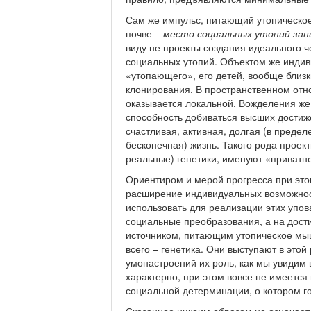
Сам же импульс, питающий утопическое
почве –
место социальных утопий за
виду не проекты создания идеального ч
социальных утопий. Объектом же индив
«утопающего», его детей, вообще близки
клонирования. В пространственном отн
оказывается локальной. Вожделения же 
способность добиваться высших достиже
счастливая, активная, долгая (в предел
бесконечная) жизнь. Такого рода прое
реальные) генетики, именуют «приватн
Ориентиром и мерой прогресса при это
расширение индивидуальных возможност
использовать для реализации этих упов
социальные преобразования, а на дост
источником, питающим утопическое мыш
всего – генетика. Они выступают в этой
умонастроений их роль, как мы увидим 
характерно, при этом вовсе не имеется
социальной детерминации, о котором го