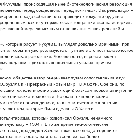
ения Фукуямы, происходящая ныне биотехнологическая революция
 человеком, перед обществом, перед политикой. Эта революция –
меренного хода событий; она приводит к тому, что будущее
ределенным, как то утверждалось в концепции «конца истории».
 в решающей мере зависящим от наших нынешних решений и
», которые рисует Фукуяма, выглядят довольно мрачными; при
звития событий уже реализуются. Пути же в это постчеловеческое
хнологическая революция. Человечество, впрочем, может
о ему надлежит прилагать специальные усилия, причем
ые.
еском обществе автор очерчивает путем сопоставления двух
.Оруэлла и «Прекрасный новый мир» О.Хаксли. Обе они, по
льшие технологические революции: базисом первой антиутопии
биологические технологии. Но если технологические
ми в обоих произведениях, то в политическом отношении
тупают тем, которые были сделаны О.Хаксли.
тоталитаризма, который живописал Оруэлл, ненамного
ьную дату – 1984 г. В то же время технологические
 лет назад предвидел Хаксли, такие как оплодотворение в
хотропные лекарства и т.п., в ходе их все более