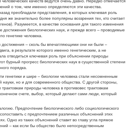
 человеческих качеств ведутся очень давно. Нередко отмечается
ений о том, чем именно определяются эти качества.
назад преобладали представления, в которых ключевая роль
ня же значительно более популярны воззрения тех, кто считает
енов). Разумеется, в качестве основания для такого изменения
е достижения биологических наук, и прежде всего – проводимые
по генетике человека.
ти достижения – сколь бы впечатляющими они ни были –
вига, в результате которого именно генетическим, а не
ала отводиться ключевая роль при объяснении природы
этот бурный прогресс биологических наук в существенной степени
ного порядка.
сти генетики и шире – биологии человека стали несомненным
 науки, но и для современного общества. С другой стороны,
 трактовкам природы человека в противовес трактовкам
 конечном счете, выбор, который делают сами люди, который
алогию. Предпочтение биологического либо социологического
сопоставить с предпочтением различных объяснений этих
х. Одно из таких объяснений ставит во главу угла прямое
ений – как если бы общество было непосредственным