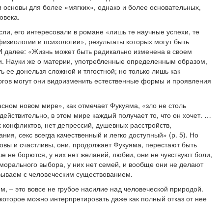
основы для более «мягких», однако и более основательных,
овека.
аксли, его интересовали в романе «лишь те научные успехи, те
изиологии и психологии», результаты которых могут быть
 далее: «Жизнь может быть радикально изменена в своем
ни. Науки же о материи, употребленные определенным образом,
ь ее донельзя сложной и тягостной; но только лишь как
логов могут они видоизменить естественные формы и проявления
сном новом мире», как отмечает Фукуяма, «зло не столь
 действительно, в этом мире каждый получает то, что он хочет. …
 конфликтов, нет депрессий, душевных расстройств,
ия, секс всегда качественный и легко доступный» (р. 5). Но
овы и счастливы, они, продолжает Фукуяма, перестают быть
е не борются, у них нет желаний, любви, они не чувствуют боли,
морального выбора, у них нет семей, и вообще они не делают
язываем с человеческим существованием.
, – это вовсе не грубое насилие над человеческой природой.
которое можно интерпретировать даже как полный отказ от нее