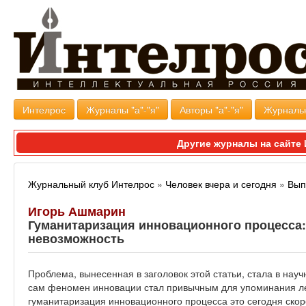
Интелрос
Журналы "а"-"я"
Авторы "а"-"я"
Журналь
Другие журналы на сайт
Журнальный клуб Интелрос
»
Человек вчера и сегодня
»
Вып
Игорь Ашмарин
Гуманитаризация инновационного процесса:
невозможность
Проблема, вынесенная в заголовок этой статьи, стала в науч
сам феномен инновации стал привычным для упоминания лет
гуманитаризация инновационного процесса это сегодня скор