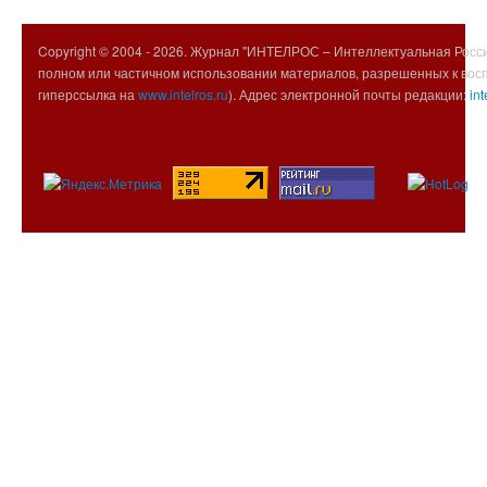
Copyright © 2004 -
2026. Журнал "ИНТЕЛРОС – Интеллектуальная Росси
полном или частичном использовании материалов, разрешенных к вос
гиперссылка на
www.intelros.ru
). Адрес электронной почты редакции:
int