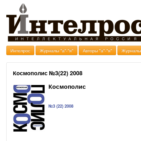
Интелрос
Журналы "а"-"я"
Авторы "а"-"я"
Журналь
Космополис №3(22) 2008
Космополис
№3 (22) 2008