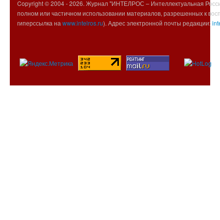
Copyright © 2004 -
2026. Журнал "ИНТЕЛРОС – Интеллектуальная Росси
полном или частичном использовании материалов, разрешенных к вос
гиперссылка на
www.intelros.ru
). Адрес электронной почты редакции:
int