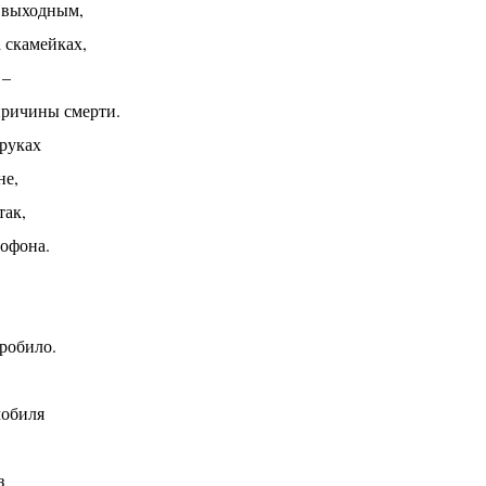
о выходным,
 скамейках,
 –
причины смерти.
 руках
не,
так,
софона.
пробило.
мобиля
з