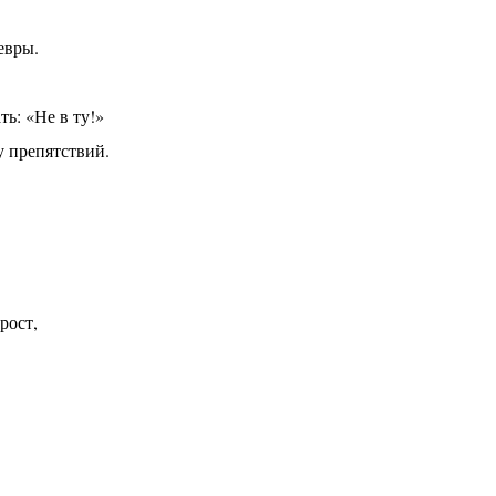
евры.
ть: «Не в ту!»
у препятствий.
рост,