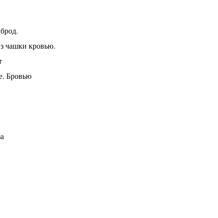
брод.
из чашки кровью.
т
е. Бровью
за