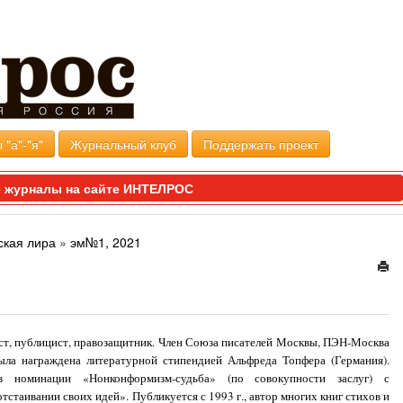
 "а"-"я"
Журнальный клуб
Поддержать проект
 журналы на сайте ИНТЕЛРОС
ская лира
»
эм№1, 2021
ист, публицист, правозащитник. Член Союза писателей Москвы, ПЭН-Москва
ла награждена литературной стипендией Альфреда Топфера (Германия).
в номинации «Нонконформизм-судьба» (по совокупности заслуг) с
тстаивании своих идей». Публикуется с 1993 г., автор многих книг стихов и