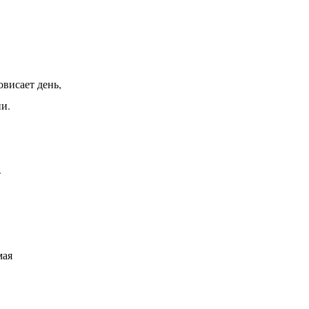
висает день,
ни.
.
мая