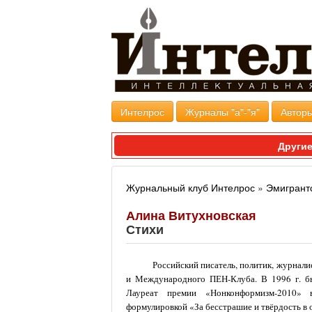
Интелрос
Журналы "а"-"я"
Авторы
Другие
Журнальный клуб Интелрос
»
Эмигрант
Алина Витухновская
Стихи
Российский писатель, политик, журнал
и Международного ПЕН-Клуба. В 1996 г. бы
Лауреат премии «Нонконформизм-2010» 
формулировкой «За бесстрашие и твёрдость в о