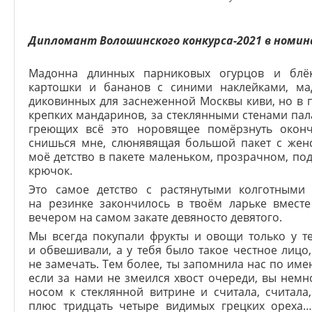
Дипломант Волошинского конкурса-2021 в номин
Мадонна длинных парниковых огурцов и блё
картошки и бананов с синими наклейками, ма
диковинных для заснеженной Москвы киви, но в 
крепких мандаринов, за стеклянными стенами пал
греющих всё это норовящее помёрзнуть оконч
снишься мне, слюнявящая большой пакет с же
моё детство в пакете маленьком, прозрачном, п
крючок.
Это самое детство с растянутыми колготным
на резинке закончилось в твоём ларьке вмест
вечером на самом закате девяносто девятого.
Мы всегда покупали фрукты и овощи только у те
и обвешивали, а у тебя было такое честное лицо
не замечать. Тем более, ты запомнила нас по име
если за нами не змеился хвост очереди, вы немн
носом к стеклянной витрине и считала, считала
плюс тридцать четыре видимых грецких ореха…