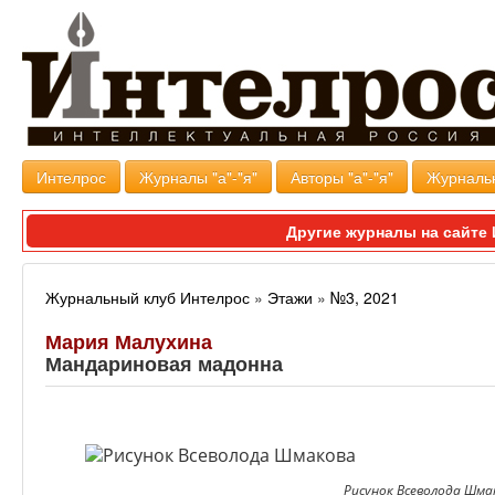
Интелрос
Журналы "а"-"я"
Авторы "а"-"я"
Журналь
Другие журналы на сайт
Журнальный клуб Интелрос
»
Этажи
»
№3, 2021
Мария Малухина
Мандариновая мадонна
Рисунок Всеволода Шма