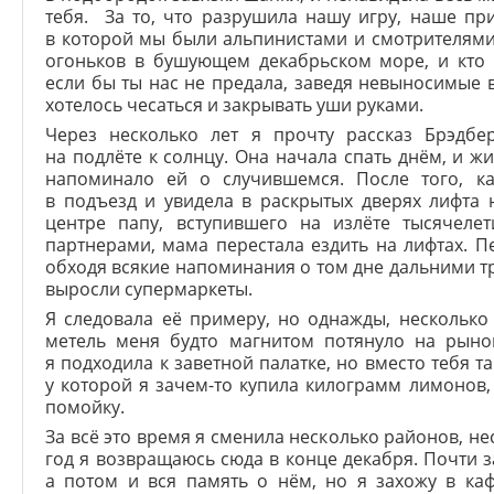
тебя. За то, что разрушила нашу игру, наше пр
в которой мы были альпинистами и смотрителям
огоньков в бушующем декабрьском море, и кто 
если бы ты нас не предала, заведя невыносимые 
хотелось чесаться и закрывать уши руками.
Через несколько лет я прочту рассказ Брэдбе
на подлёте к солнцу. Она начала спать днём, и жи
напоминало ей о случившемся. После того, к
в подъезд и увидела в раскрытых дверях лифта 
центре папу, вступившего на излёте тысячеле
партнерами, мама перестала ездить на лифтах. Пе
обходя всякие напоминания о том дне дальними тр
выросли супермаркеты.
Я следовала её примеру, но однажды, несколько 
метель меня будто магнитом потянуло на рыно
я подходила к заветной палатке, но вместо тебя 
у которой я зачем-то купила килограмм лимонов
помойку.
За всё это время я сменила несколько районов, н
год я возвращаюсь сюда в конце декабря. Почти з
а потом и вся память о нём, но я захожу в ка