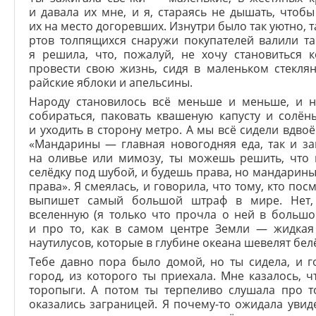
и давала их мне, и я, стараясь не дышать, чтоб
их на место догоревших. Изнутри было так уютно, т
ртов толпящихся снаружи покупателей валили та
я решила, что, пожалуй, не хочу становиться к
провести свою жизнь, сидя в маленьком стекля
райские яблоки и апельсины.
Народу становилось всё меньше и меньше, и н
собираться, паковать квашеную капусту и солён
и уходить в сторону метро. А мы всё сидели вдво
«Мандарины — главная новогодняя еда, так и за
на оливье или мимозу, ты можешь решить, что к
селёдку под шубой, и будешь права, но мандарин
права». Я смеялась, и говорила, что тому, кто по
выпишет самый большой штраф в мире. Нет, 
вселенную (я только что прочла о ней в большо
и про то, как в самом центре Земли — жидкая
наутилусов, которые в глубине океана шевелят бе
Тебе давно пора было домой, но ты сидела, и 
город, из которого ты приехала. Мне казалось,
торопыги. А потом ты терпеливо слушала про 
оказались заграницей. Я почему-то ожидала уви