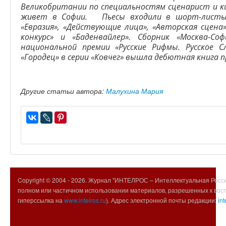
Великобритании по специальностям сценарист и к
живет в Софии. Пьесы входили в шорт-листы к
«Евразия», «Действующие лица», «Авторская сцена
конкурс» и «Баденвайлер». Сборник «Москва-С
национальной премии «Русские Рифмы. Русское С
«Городец» в серии «Ковчег» вышла дебютная книга 
Другие статьи автора:
Малухина Мария
Copyright © 2004 -
2026. Журнал "ИНТЕЛРОС – Интеллектуальная Росси
полном или частичном использовании материалов, разрешенных к вос
гиперссылка на
www.intelros.ru
). Адрес электронной почты редакции:
int