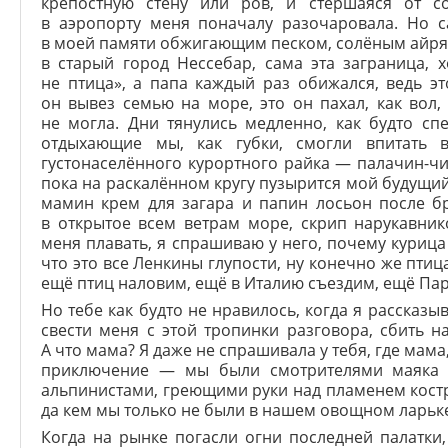
крепостную стену или ров, и стёршаяся от со
в аэропорту меня поначалу разочаровала. Но с
в моей памяти обжигающим песком, солёным айря
в старый город Нессебар, сама эта заграница, 
не птица», а папа каждый раз обижался, ведь эт
он вывез семью на море, это он пахал, как вол
не могла. Дни тянулись медленно, как будто сп
отдыхающие мы, как губки, смогли впитать 
густонаселённого курортного райка — палачин-чи
пока на раскалённом кругу пузырится мой будущий
мамин крем для загара и папин лосьон после б
в открытое всем ветрам море, скрип нарукавник
меня плавать, я спрашиваю у него, почему курица 
что это все Ленкины глупости, ну конечно же птица
ещё птиц наловим, ещё в Италию съездим, ещё Па
Но тебе как будто не нравилось, когда я рассказы
свести меня с этой тропинки разговора, сбить на
А что мама? Я даже не спрашивала у тебя, где мам
приключение — мы были смотрителями маяка 
альпинистами, греющими руки над пламенем кост
да кем мы только не были в нашем овощном ларьке
Когда на рынке погасли огни последней палатки, 