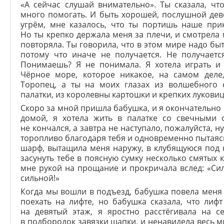
«А сейчас слушай внимательно». Ты сказала, чт
много помогать. И быть хорошей, послушной дев
угрём, мне казалось, что ты портишь наше при
Но ты крепко держала меня за плечи, и смотрела м
повторяла. Ты говорила, что в этом мире надо бы
потому что иначе не получается. Не получаетс
Понимаешь? Я не понимала. Я хотела играть и 
Чёрное море, которое никакое, на самом деле
Торопец, а ты на моих глазах из волшебного 
палатки, из королевны картошки и крепких лукови
Скоро за мной пришла бабушка, и я окончательно 
домой, я хотела жить в палатке со свечными 
не кончался, а завтра не наступало, пожалуйста, ну
торопливо благодаря тебя и одновременно пытаясь 
шарф, вытащила меня наружу, в клубящуюся под 
засунуть тебе в поясную сумку несколько смятых 
мне рукой на прощание и прокричала вслед: «Силь
сильной!»
Когда мы вошли в подъезд, бабушка повела меня в
поехать на лифте, но бабушка сказала, что лиф
на девятый этаж, я яростно расстёгивала на с
в подбородок завязки шапки, и ненавидела весь м