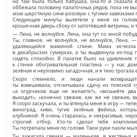
но там была только бабушка, она-то и сказала 
оббежала половину палаточных рядов, пока не вы
мою шерстяную сине-розовую с тугими завязками
Следующие минуты вылетели у меня из голов
крошечная дверь сбоку от запотевшей витрины, и т
— Лена, не волнуйся. Лена, она тут со мной побуд
Ты, главное, не волнуйся, не волнуйся, Лена, 
удаляющейся маминой спине. Мама исчезла 
в декабрьских сумерках, а ты выдвинула из-под 
сидеть спокойно. В палатке было на удивление 
к стенке обогревательная пластина — у нас дом
зелёная и неуловимо загадочная, и я тихо трогала 
Скоро стемнело, и люди начали возвращать
ты взвешивала, отсчитывала сдачу из поясной 
«а огурчиков еще не желаете?», «возьмёте два
выходит», «конечно свежие, как же не свежие, 
Я скоро заскучала, и ты втянула меня в игру — теп
виноград, киви, тугие зелёные фейхоа, котор
клубникой. Я очень старалась, и некрасивые, не
строгий отбор. Кто-то сделал тебе комплиме
Ты потрепала меня по голове. Твои руки пахли мы
Ты зажигала свечки — маленькие, в жестяных к