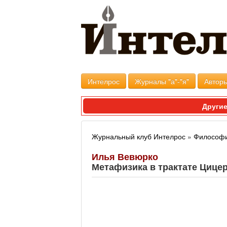
Интелрос
Журналы "а"-"я"
Авторы
Другие
Журнальный клуб Интелрос
»
Философи
Илья Вевюрко
Метафизика в трактате Цице