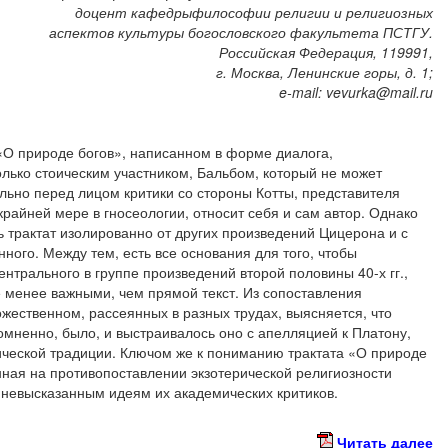
доцент кафедрыфилософии религии и религиозных
аспектов культуры богословского факультета ПСТГУ.
Российская Федерация, 119991,
г. Москва, Ленинские горы, д. 1;
e-mail: vevurka@mail.ru
 «О природе богов», написанном в форме диалога,
лько стоическим участником, Бальбом, который не может
льно перед лицом критики со стороны Котты, представителя
крайней мере в гносеологии, относит себя и сам автор. Однако
ть трактат изолированно от других произведений Цицерона и с
ного. Между тем, есть все основания для того, чтобы
центрального в группе произведений второй половины 40-х гг.,
е менее важными, чем прямой текст. Из сопоставления
жественном, рассеянных в разных трудах, выясняется, что
мненно, было, и выстраивалось оно с апелляцией к Платону,
ческой традиции. Ключом же к пониманию трактата «О природе
нная на противопоставлении экзотерической религиозности
в невысказанным идеям их академических критиков.
Читать далее