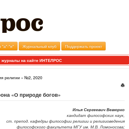
 "а"-"я"
Журнальный клуб
Поддержать проект
 журналы на сайте ИНТЕЛРОС
я религии
»
№2, 2020
рона «О природе богов»
Илья Сергеевич Вевюрко
кандидат философских наук,
ст. препод. кафедры философии религии и религиоведения
философского факультета МГУ им. М.В. Ломоносова;