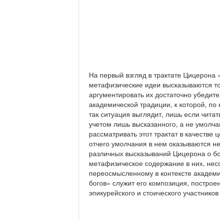
На первый взгляд в трактате Цицерона
метафизические идеи высказываются то
аргументировать их достаточно убедите
академической традиции, к которой, по 
так ситуация выглядит, лишь если чита
учетом лишь высказанного, а не умолчан
рассматривать этот трактат в качестве 
отчего умолчания в нем оказываются н
различных высказываний Цицерона о бо
метафизическое содержание в них, несо
переосмысленному в контексте академи
богов» служит его композиция, построе
эпикурейского и стоического участнико