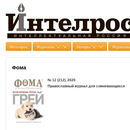
Интелрос
Журналы "а"-"я"
Авторы "а"-"я"
Журналь
Фома
№ 12 (212), 2020
Православный журнал для сомневающихся