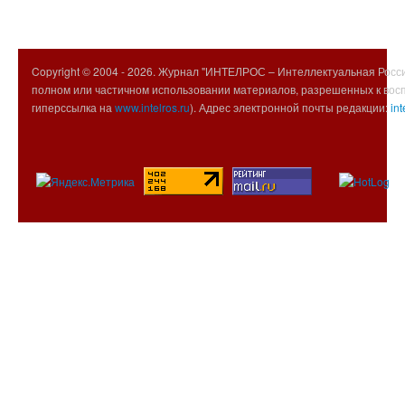
Copyright © 2004 -
2026. Журнал "ИНТЕЛРОС – Интеллектуальная Росси
полном или частичном использовании материалов, разрешенных к вос
гиперссылка на
www.intelros.ru
). Адрес электронной почты редакции:
int