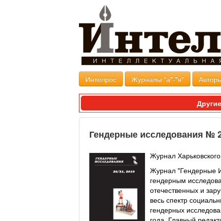
Интелрос
Журналы "а"-"я"
Авторы
Другие
Гендерные исследования № 2
Журнал Харьковского
Журнал "Гендерные И
гендерным исследова
отечественных и зар
весь спектр социаль
гендерных исследован
года. Главный редак