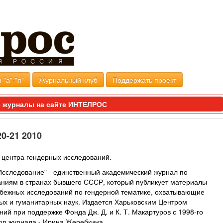
 "а"-"я"
Журнальный клуб
Поддержать проект
 журналы на сайте ИНТЕЛРОС
0-21 2010
 центра гендерных исследований.
сследование" - единственный академический журнал по
ниям в странах бывшего СССР, который публикует материалы
убежных исследований по гендерной тематике, охватывающие
ных и гуманитарных наук. Издается Харьковским Центром
ий при поддержке Фонда Дж. Д. и К. Т. Макартуров с 1998-го
тор журнала - Ирина Жеребкина.