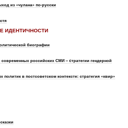
ыход из «чулана» по-русски
устя
Е ИДЕНТИЧНОСТИ
политической биографии
 современных российских СМИ – cтратегии гендерной
 политик в постсоветском контексте: стратегия «квир»
сказки