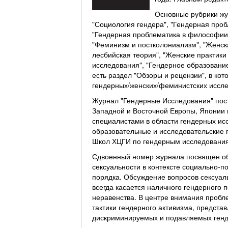
Основные рубрики жу
"Социология гендера", "Гендерная проб
"Гендерная проблематика в философии",
"Феминизм и постколониализм", "Женска
лесбийская теория", "Женские практики
исследования", "Гендерное образование
есть раздел "Обзоры и рецензии", в ко
гендерных/женских/феминистских иссле
Журнал "Гендерные Исследования" пост
Западной и Восточной Европы, Японии 
специалистами в области гендерных ис
образовательные и исследовательские 
Школ ХЦГИ по гендерным исследовани
Сдвоенный номер журнала посвящен об
сексуальности в контексте социально-
порядка. Обсуждение вопросов сексуал
всегда касается наличного гендерного 
неравенства. В центре внимания пробле
тактики гендерного активизма, предст
дискриминируемых и подавляемых генд