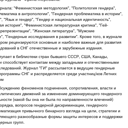
рнала: "Феминистская методология", "Политология гендера",
лематика в антропологии", "Гендерная проблематика в истории",
 "Язык и гендер", "Гендер и национальная идентичность",
я история", "Феминистская литературная критика", "Гей-
 репрезентации", "Женская литература", "Мужские
", "Гендерные исследования в развитии". Кроме того, в журнале
тором рецензируются основные и наиболее важные для развития
дований в СНГ отечественные и зарубежные издания.
упает в библиотеки стран бывшего СССР, США, Канады,
и способствует контактам между западными и отечественными
следований. Журнал "ГИ" рассылается в ведущие гендерные
программы СНГ и распределяется среди участниц/ков Летних
ям
суждению феноменов подчинения, сопротивления, власти и
политических движений за изменение доминирующего гендерного
ьности (какой бы она ни была по направленности влечений)
порядка, вопросов гендерной дискриминации, гендерного
матизация привычного бинарного взгляда на цели, стратегии и
авляющего разнообразные формы защиты интересов и поддержки
ерных групп.