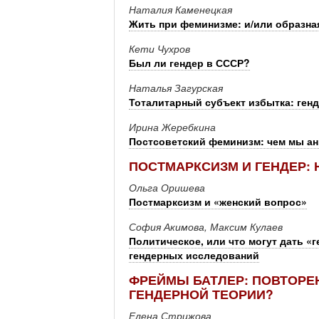
Наталия Каменецкая
Жить при феминизме: и/или образна
Кети Чухров
Был ли гендер в СССР?
Наталья Загурская
Тоталитарный субъект избытка: генд
Ирина Жеребкина
Постсоветский феминизм: чем мы ан
ПОСТМАРКСИЗМ И ГЕНДЕР:
Ольга Оришева
Постмарксизм и «женский вопрос»
София Акимова, Максим Кулаев
Политическое, или что могут дать «
гендерных исследований
ФРЕЙМЫ БАТЛЕР: ПОВТОРЕ
ГЕНДЕРНОЙ ТЕОРИИ?
Елена Стрижова