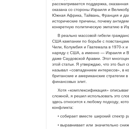
рассматривается поддержка, оказанная
оказана со стороны Израиля и Великобр
Южная Африка, Тайвань, Франция и даж
исторические причины, почему антидем
конкретную политическую эмпатию в Из
В реально массовой гибели гражда
США кампании по борьбе с повстанцами,
Чили, Колумбия и Гватемала в 1970-х и 
наряду с США, а именно — Израиля и В
даже Саудовской Аравии. Этот многоце
этой статьи. Я утверждаю, что это был с
называл «совпадением интересов», в к
британские и американские стратегии 
финансовых элит.
Хотя «комплексификация» описывает
сложной, я решил использовать это сло
здесь относится к любому подходу, кот
конфликта:
•
собирает вместе широкий спектр 
•
выравнивает или значительно сни