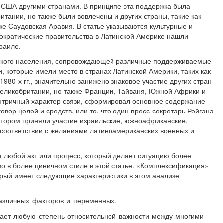
 США другими странами. В принципе эта поддержка была
итании, но также были вовлечены и других страны, такие как
е Саудовская Аравия. В статье указываются культурные и
ократические правительства в Латинской Америке нашли
раиле.
нского населения, сопровождающей различные поддерживаемые
 которые имели место в странах Латинской Америки, таких как
1980-х гг., значительно занижено знаковое участие других стран
еликобритании, но также Франции, Тайваня, Южной Африки и
нтричный характер связи, сформировал основное содержание
говор целей и средств, или то, что один пресс-секретарь Рейгана
отором приняли участие израильские, южноафриканские,
в соответствии с желаниями латиноамериканских военных и
 любой акт или процесс, который делает ситуацию более
во в более циничном стиле в этой статье. «Комплексификация»
орый имеет следующие характеристики в этом анализе
различных факторов и переменных.
жает любую степень относительной важности между многими