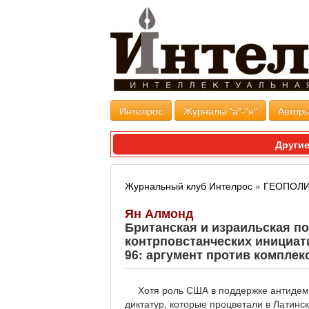
Интелрос
Журналы "а"-"я"
Авторы
Другие
Журнальный клуб Интелрос
»
ГЕОПОЛ
Ян Алмонд
Британская и израильская п
контрповстанческих инициати
96: аргумент против компле
Хотя роль США в поддержке антидем
диктатур, которые процветали в Латинск