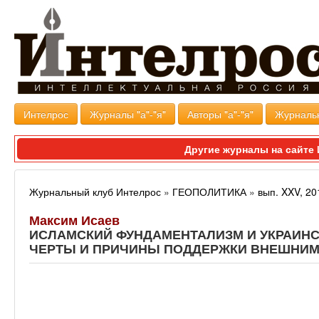
Интелрос
Журналы "а"-"я"
Авторы "а"-"я"
Журналь
Другие журналы на сайт
Журнальный клуб Интелрос
»
ГЕОПОЛИТИКА
»
вып. XXV, 20
Максим Исаев
ИСЛАМСКИЙ ФУНДАМЕНТАЛИЗМ И УКРАИН
ЧЕРТЫ И ПРИЧИНЫ ПОДДЕРЖКИ ВНЕШНИ