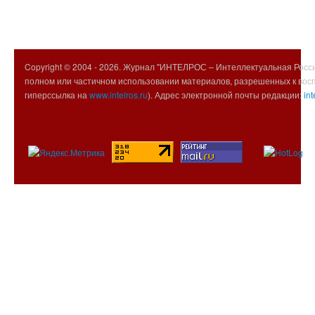
Copyright © 2004 -
2026. Журнал "ИНТЕЛРОС – Интеллектуальная Росси
полном или частичном использовании материалов, разрешенных к вос
гиперссылка на
www.intelros.ru
). Адрес электронной почты редакции:
int