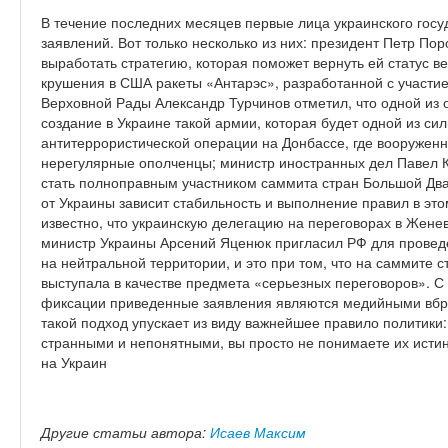
В течение последних месяцев первые лица украинского госу
заявлений. Вот только несколько из них: президент Петр По
выработать стратегию, которая поможет вернуть ей статус в
крушения в США ракеты «Антарэс», разработанной с участи
Верховной Рады Александр Турчинов отметил, что одной из 
создание в Украине такой армии, которая будет одной из си
антитеррористической операции на Донбассе, где вооружен
нерегулярные ополченцы; министр иностранных дел Павел К
стать полноправным участником саммита стран Большой Двадц
от Украины зависит стабильность и выполнение правил в это
известно, что украинскую делегацию на переговорах в Жене
министр Украины Арсений Яценюк пригласил РФ для провед
на нейтральной территории, и это при том, что на саммите 
выступала в качестве предмета «серьезных переговоров». С
фиксации приведенные заявления являются медийными вбро
такой подход упускает из виду важнейшее правило политики:
странными и непонятными, вы просто не понимаете их истинн
на Украин
Другие статьи автора:
Исаев Максим