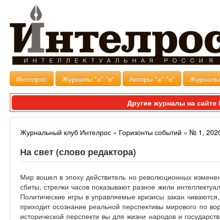
Интелрос
Журналы "а"-"я"
Авторы "а"-"я"
Журналь
Другие журналы на сайт
Журнальный клуб Интелрос
»
Горизонты событий
»
№ 1, 202
На свет (слово редактора)
Мир вошел в эпоху действитель­ но революционных измене
сбиты, стрелки часов показывают разное жили интеллектуа
Политические игры в управляемые кризисы закан­ чиваются
приходит осознание реальной перспективы мирового по­ вор
исторической перспекти­ вы для жизни народов и государст