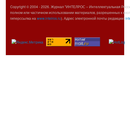
Copyright © 2004 -
2026. Журнал "ИНТЕЛРОС – Интеллектуальная Росси
полном или частичном использовании материалов, разрешенных к вос
гиперссылка на
www.intelros.ru
). Адрес электронной почты редакции:
int