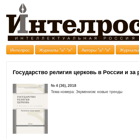
Интелрос
Журналы "а"-"я"
Авторы "а"-"я"
Журналь
Государство религия церковь в России и за
№ 4 (36), 2018
Тема номера: Экуменизм: новые тренды