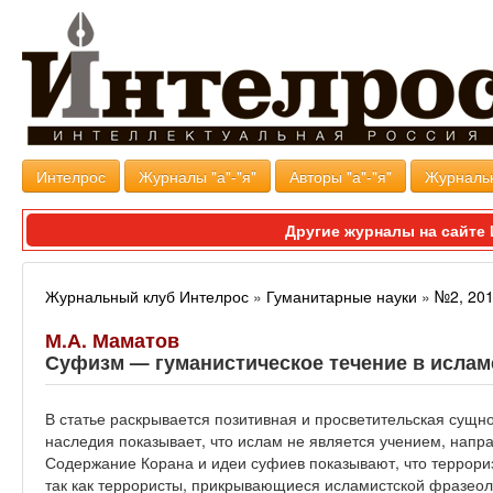
Интелрос
Журналы "а"-"я"
Авторы "а"-"я"
Журналь
Другие журналы на сайт
Журнальный клуб Интелрос
»
Гуманитарные науки
»
№2, 20
М.А. Маматов
Суфизм — гуманистическое течение в ислам
В статье раскрывается позитивная и просветительская сущ
наследия показывает, что ислам не является учением, напр
Содержание Корана и идеи суфиев показывают, что террориз
так как террористы, прикрывающиеся исламистской фразео