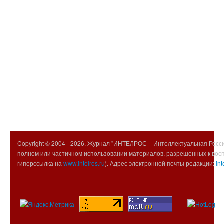
Copyright © 2004 -
2026. Журнал "ИНТЕЛРОС – Интеллектуальная Росси
полном или частичном использовании материалов, разрешенных к вос
гиперссылка на
www.intelros.ru
). Адрес электронной почты редакции:
int