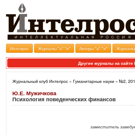
Интелрос
Журналы "а"-"я"
Авторы "а"-"я"
Журналь
Другие журналы на сайт
Журнальный клуб Интелрос
»
Гуманитарные науки
»
№2, 20
Ю.Е. Мужичкова
Психология поведенческих финансов
заместитель заведу