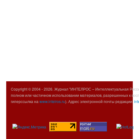
Copyright © 2004 -
2026. Журнал "ИНТЕЛРОС – Интеллектуальная Росси
полном или частичном использовании материалов, разрешенных к вос
гиперссылка на
www.intelros.ru
). Адрес электронной почты редакции:
int