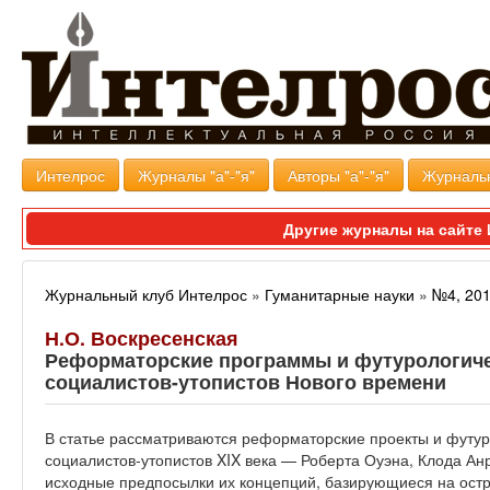
Интелрос
Журналы "а"-"я"
Авторы "а"-"я"
Журналь
Другие журналы на сайт
Журнальный клуб Интелрос
»
Гуманитарные науки
»
№4, 20
Н.О. Воскресенская
Реформаторские программы и футурологиче
социалистов-утопистов Нового времени
В статье рассматриваются реформаторские проекты и футу
социалистов-утопистов XIX века — Роберта Оуэна, Клода А
исходные предпосылки их концепций, базирующиеся на остр