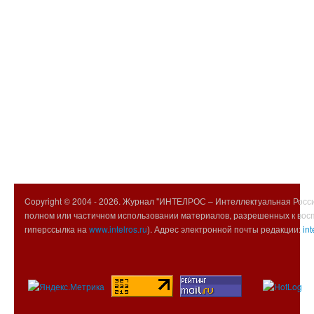
Copyright © 2004 -
2026. Журнал "ИНТЕЛРОС – Интеллектуальная Росси
полном или частичном использовании материалов, разрешенных к вос
гиперссылка на
www.intelros.ru
). Адрес электронной почты редакции:
int