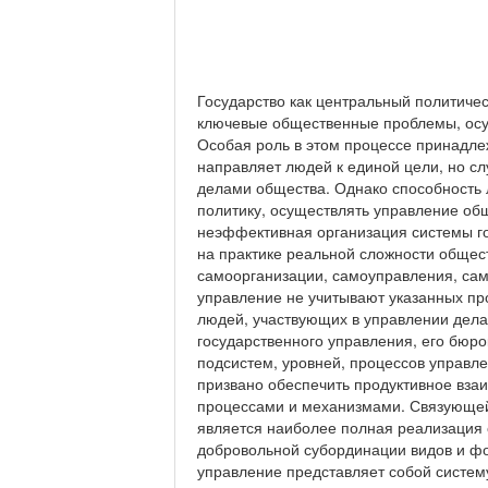
Государство как центральный политиче
ключевые общественные проблемы, осущ
Особая роль в этом процессе принадлеж
направляет людей к единой цели, но с
делами общества. Однако способность 
политику, осуществлять управление об
неэффективная организация системы го
на практике реальной сложности общес
самоорганизации, самоуправления, сам
управление не учитывают указанных пр
людей, участвующих в управлении дела
государственного управления, его бюр
подсистем, уровней, процессов управл
призвано обеспечить продуктивное вз
процессами и механизмами. Связующей
является наиболее полная реализация 
добровольной субординации видов и фо
управление представляет собой систему