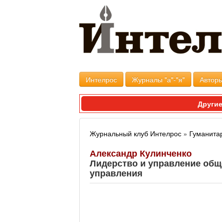
Интелрос
Журналы "а"-"я"
Авторы
Другие
Журнальный клуб Интелрос
»
Гуманита
Александр Кулинченко
Лидерство и управление общ
управления