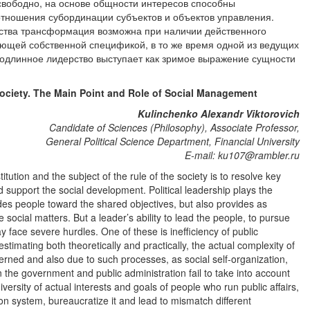
 свободно, на основе общности интересов способны
тношения субординации субъектов и объектов управления.
ства трансформация возможна при наличии действенного
ающей собственной спецификой, в то же время одной из ведущих
одлинное лидерство выступает как зримое выражение сущности
ociety. The Main Point and Role of Social Management
Kulinchenko Alexandr Viktorovich
Candidate of Sciences (Philosophy), Associate Professor,
General Political Science Department, Financial University
E-mail: ku107@rambler.ru
itution and the subject of the rule of the society is to resolve key
d support the social development. Political leadership plays the
ides people toward the shared objectives, but also provides as
 social matters. But a leader’s ability to lead the people, to pursue
ay face severe hurdles. One of these is inefficiency of public
stimating both theoretically and practically, the actual complexity of
verned and also due to such processes, as social self-organization,
the government and public administration fail to take into account
ersity of actual interests and goals of people who run public affairs,
ion system, bureaucratize it and lead to mismatch different