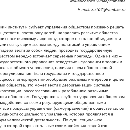
Финансового университета
E-mail: ku107@rambler.ru
ский институт и субъект управления обществом призвано решать
ествлять постановку целей, направлять развитие общества.
ит политическому лидерству, которое не только объединяет и
лужит связующим звеном между политикой и управлением
лидера вести за собой людей, проводить государственную
ществом нередко встречает серьезные преграды. Одна из них –
сударственного управления вследствие недооценки в теории и
тва как объекта управления, наличия в нем общественной
орегулирования. Если государство и государственное
оцессов, игнорируют многообразие реальных интересов и целей
ми общества, это может вести к дезорганизации системы
ократизации, рассогласованию и разобщению различных
ения обществом. Государство как субъект управления обществом
аимодействие со всеми регулирующими общественными
 все процессы управления (самоуправления) в обществе силой
сущности социального управления, которая проявляется в
рм человеческой деятельности. По сути, социальное
, в которой горизонтальные взаимодействия людей как