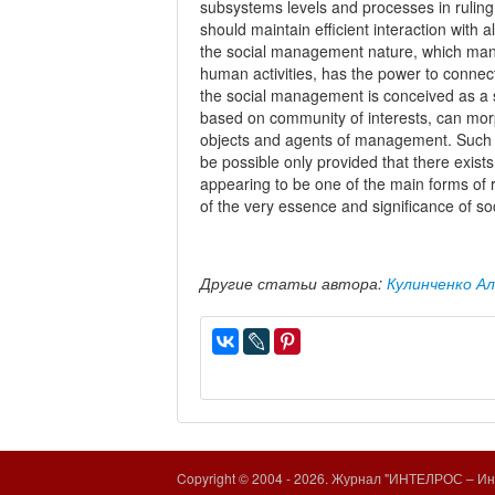
subsystems levels and processes in ruling 
should maintain efficient interaction with 
the social management nature, which manife
human activities, has the power to connect a
the social management is conceived as a s
based on community of interests, can morp
objects and agents of management. Such t
be possible only provided that there exists t
appearing to be one of the main forms of r
of the very essence and significance of 
Другие статьи автора:
Кулинченко А
Copyright © 2004 -
2026. Журнал "ИНТЕЛРОС – Инт