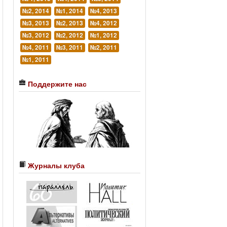
№2, 2014
№1, 2014
№4, 2013
№3, 2013
№2, 2013
№4, 2012
№3, 2012
№2, 2012
№1, 2012
№4, 2011
№3, 2011
№2, 2011
№1, 2011
Поддержите нас
Журналы клуба