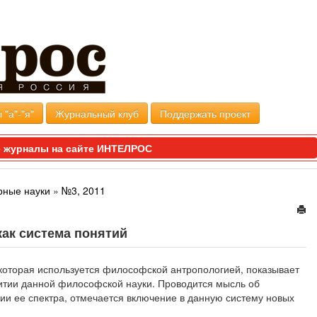
 "а"-"я"
Журнальный клуб
Поддержать проект
 журналы на сайте ИНТЕЛРОС
рные науки
»
№3, 2011
ак система понятий
 которая используется философской антропологией, показывает
витии данной философской науки. Проводится мысль об
ии ее спектра, отмечается включение в данную систему новых