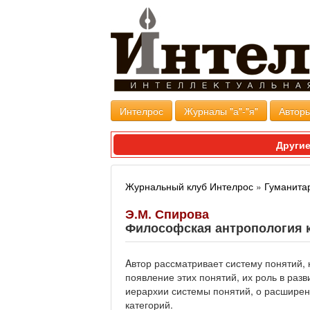
Интелрос
Журналы "а"-"я"
Авторы
Другие
Журнальный клуб Интелрос
»
Гуманита
Э.М. Спирова
Философская антропология к
Aвтор рассматривает систему понятий,
появление этих понятий, их роль в раз
иерархии системы понятий, о расширен
категорий.