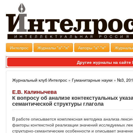
Интелрос
Журналы "а"-"я"
Авторы "а"-"я"
Журналь
Другие журналы на сайт
Журнальный клуб Интелрос
»
Гуманитарные науки
»
№3, 20
Е.В. Калинычева
К вопросу об анализе контекстуальных указ
семантической структуры глагола
B работе описывается комплексная методика анализа лексич
факторы контекстной реализации значений исследуемых лекс
структурно-семантические особенности и описывает значени