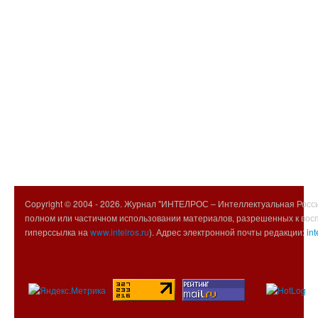
Copyright © 2004 -
2026. Журнал "ИНТЕЛРОС – Интеллектуальная Росси
полном или частичном использовании материалов, разрешенных к вос
гиперссылка на
www.intelros.ru
). Адрес электронной почты редакции:
int