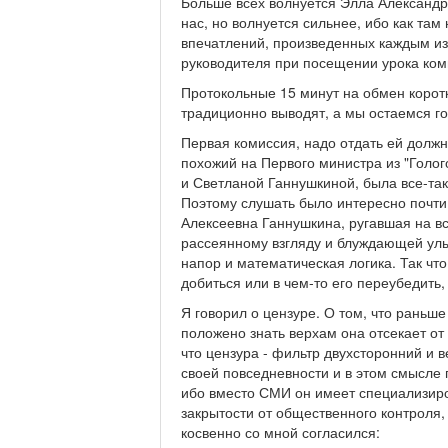
Больше всех волнуется Элла Александр
нас, но волнуется сильнее, ибо как там
впечатлений, произведенных каждым из 
руководителя при посещении урока ком
Протокольные 15 минут на обмен корот
традиционно выводят, а мы остаемся го
Первая комиссия, надо отдать ей должн
похожий на Первого министра из "Голо
и Светланой Ганнушкиной, была все-таки
Поэтому слушать было интересно почти
Алексеевна Ганнушкина, ругавшая на вс
рассеянному взгляду и блуждающей улы
напор и математическая логика. Так что
добиться или в чем-то его переубедить,
Я говорил о цензуре. О том, что раньше
положено знать верхам она отсекает от
что цензура - фильтр двухсторонний и в
своей повседневности и в этом смысле 
ибо вместо СМИ он имеет специализиро
закрытости от общественного контроля,
косвенно со мной согласился: