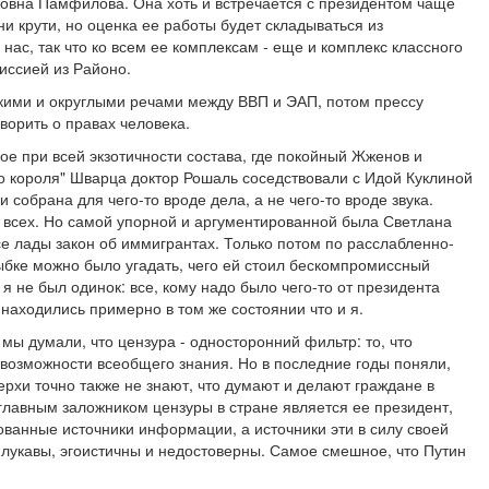
овна Памфилова. Она хоть и встречается с президентом чаще
 ни крути, но оценка ее работы будет складываться из
нас, так что ко всем ее комплексам - еще и комплекс классного
иссией из Районо.
кими и округлыми речами между ВВП и ЭАП, потом прессу
ворить о правах человека.
ое при всей экзотичности состава, где покойный Жженов и
го короля" Шварца доктор Рошаль соседствовали с Идой Куклиной
 собрана для чего-то вроде дела, а не чего-то вроде звука.
 всех. Но самой упорной и аргументированной была Светлана
е лады закон об иммигрантах. Только потом по расслабленно-
бке можно было угадать, чего ей стоил бескомпромиссный
 я не был одинок: все, кому надо было чего-то от президента
 находились примерно в том же состоянии что и я.
 мы думали, что цензура - односторонний фильтр: то, что
 возможности всеобщего знания. Но в последние годы поняли,
ерхи точно также не знают, что думают и делают граждане в
главным заложником цензуры в стране является ее президент,
ванные источники информации, а источники эти в силу своей
 лукавы, эгоистичны и недостоверны. Самое смешное, что Путин