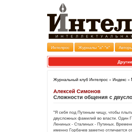
Интелрос
Журналы "а"-"я"
Авторы
Другие
Журнальный клуб Интелрос
»
Индекс
»
Алексей Симонов
Сложности общения с двусл
"Я себя под Путиным чищу, чтобы плыть
двусложных фамилий во власти. Один Г
Лениных - Сталиных - Путиных. Времен
именно Горбачев заметно отличается о