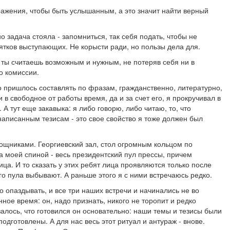
дражения, чтобы быть услышанным, а это значит найти верный
но задача стояла - запомниться, так себя подать, чтобы не
ятков выступающих. Не корысти ради, но пользы дела для.
о ты считаешь возможным и нужным, не потеряв себя ни в
по комиссии.
о пришлось составлять по фразам, гражданственно, литературно,
и в свободное от работы время, да и за счет его, я прокручивал в
 А тут еще закавыка: я либо говорю, либо читаю, то, что
аписанным тезисам - это свое свойство я тоже должен был
ощниками. Георгиевский зал, стол огромным кольцом по
За моей спиной - весь президентский пул прессы, причем
ица. И то сказать у этих ребят лица проявляются только после
ого пула выбывают. А раньше этого я с ними встречаюсь редко.
опаздывать, и все три наших встречи и начинались не во
нное время: он, надо признать, никого не торопит и редко
залось, что готовился он основательно: наши темы и тезисы были
подготовлены. А для нас весь этот ритуал и антураж - внове.