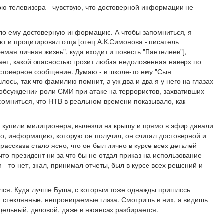
трю телевизора - чувствую, что достоверной информации не
ло ему достоверную информацию. А чтобы запомниться, я
кт и процитировал отца
[отец А.К.Симонова - писатель
емая личная жизнь", куда входит и повесть "Пантелеев"]
,
ает, какой опасностью грозит любая недоложенная наверх по
стоверное сообщение. Думаю - в школе-то ему "Сын
ось, так что фамилию помнит, а уж два и два я у него на глазах
 обсуждении роли СМИ при атаке на террористов, захвативших
сомниться, что НТВ в реальном времени показывало, как
они купили милиционера, вылезли на крышу и прямо в эфир давали
имо, информацию, которую он получил, он считал достоверной и
 рассказа стало ясно, что он был лично в курсе всех деталей
 что президент ни за что бы не отдал приказ на использование
- то нет, знал, принимал отчеты, был в курсе всех решений и
лся. Куда лучше Буша, с которым тоже однажды пришлось
е: стеклянные, непроницаемые глаза. Смотришь в них, а видишь
дельный, деловой, даже в нюансах разбирается.