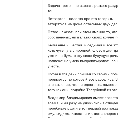
Задача третья: не вызвать резкого раз
тон.
Четвертое - неловко про это говорить - 
затеряться на фоне остальных двух дес
Пятое - сказать при этом именно то, чт
собственных, ни в глазах своих коллег 
Были еще и шестая, и седьмая и все эт
хоть чуть-чуть с иронией, словом дня тр
уме и на бумаге эту свою будущую речь.
написал: не умею импровизировать по н
учесть.
Путин в тот день пришел со своими пом
периметру, за который все расселись. 
впечатление, что ни одного знакомого л
того как они, подобно Трегубовой из эт
Владимир Владимирович имеет свойство 
время, и ни разу не уложились в отведе
перебивает, хотя в тот первый раз пока
ему, видимо, известны и ответы вчерне 