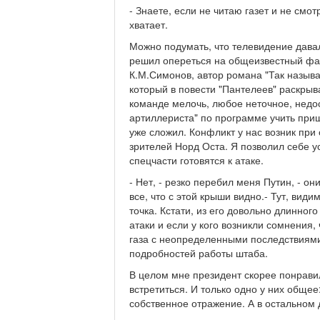
- Знаете, если не читаю газет и не смо
хватает.
Можно подумать, что телевидение дава
решил опереться на общеизвестный фа
К.М.Симонов, автор романа "Так называ
который в повести "Пантелеев" раскрыв
команде мелочь, любое неточное, недо
артиллериста" по программе учить пришл
уже сложил. Конфликт у нас возник при
зрителей Норд Оста. Я позволил себе у
спецчасти готовятся к атаке.
- Нет, - резко перебил меня Путин, - 
все, что с этой крыши видно.- Тут, вид
точка. Кстати, из его довольно длинного
атаки и если у кого возникли сомнения,
газа с неопределенными последствиями 
подробностей работы штаба.
В целом мне президент скорее понрави
встретиться. И только одно у них обще
собственное отражение. А в остальном 