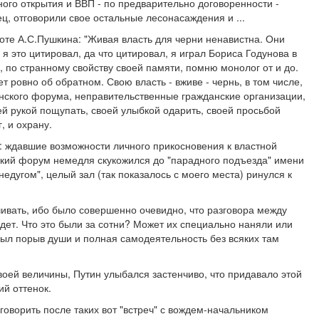
ого открытия и ВВП - по предварительно договоренности -
, отговорили свое остальные лесонасаждения и ...
оте А.С.Пушкина: "Живая власть для черни ненавистна. Они
я это цитировал, да что цитировал, я играл Бориса Годунова в
, по странному свойству своей памяти, помню монолог от и до.
т ровно об обратном. Свою власть - вживе - чернь, в том числе,
анского форума, неправительственные гражданские организации,
оей рукой пощупать, своей улыбкой одарить, своей просьбой
, и охрану.
у: ждавшие возможности личного прикосновения к властной
нский форум немедля скукожился до "парадного подъезда" имени
едугом", целый зал (так показалось с моего места) ринулся к
ивать, ибо было совершенно очевидно, что разговора между
ет. Что это были за сотни? Может их специально наняли или
 был порыв души и полная самодеятельность без всяких там
оей величины, Путин улыбался застенчиво, что придавало этой
й оттенок.
говорить после таких вот "встреч" с вождем-начальником