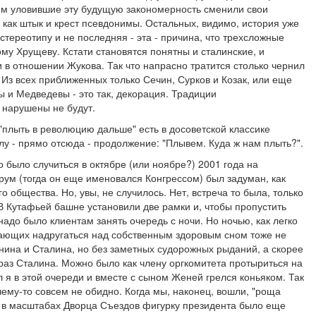
ем уловившие эту будущую закономерность сменили свои
ак штык и крест псевдонимы. Остальных, видимо, история уже
стереотипу и не последняя - эта - причина, что трехсложные
у Хрущеву. Кстати становятся понятны и сталинские, и
в отношении Жукова. Так что напрасно тратится столько чернил
 Из всех приближенных только Сечин, Сурков и Козак, или еще
ы и Медведевы - это так, декорация. Традиции
 нарушены не будут.
 "плыть в революцию дальше" есть в досоветской классике
у - прямо отсюда - продолжение: "Плывем. Куда ж нам плыть?".
было случиться в октябре (или ноябре?) 2001 года на
ум (тогда он еще именовался Конгрессом) был задуман, как
о общества. Но, увы, не случилось. Нет, встреча то была, только
 В Кутафьей башне установили две рамки и, чтобы пропустить
надо было клиентам занять очередь с ночи. Но ночью, как легко
елающих надругаться над собственным здоровым сном тоже не
нина и Сталина, но без заметных судорожных рыданий, а скорее
к раз Сталина. Можно было как члену оргкомитета протыриться на
л я в этой очереди и вместе с сыном Женей грелся коньяком. Так
ему-то совсем не обидно. Когда мы, наконец, вошли, "роща
ю в масштабах Дворца Съездов фигурку президента было еще