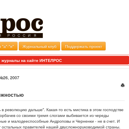
 "а"-"я"
Журнальный клуб
Поддержать проект
 журналы на сайте ИНТЕЛРОС
№26, 2007
ожностью
 в революцию дальше". Какая-то есть мистика в этом господстве
орбачев со своими тремя слогами выбивается из череды
ные и малодееспособные Андроповы и Черненки - не в счет. И
т остальных правителей нашей двусложноруководимой страны.