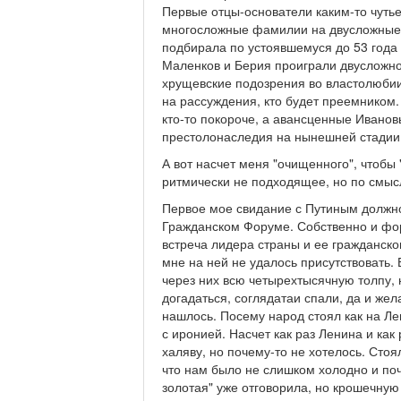
Первые отцы-основатели каким-то чуть
многосложные фамилии на двусложные к
подбирала по устоявшемуся до 53 года 
Маленков и Берия проиграли двусложном
хрущевские подозрения во властолюбии 
на рассуждения, кто будет преемником.
кто-то покороче, а авансценные Иванов
престолонаследия на нынешней стадии
А вот насчет меня "очищенного", чтобы
ритмически не подходящее, но по смысл
Первое мое свидание с Путиным должно 
Гражданском Форуме. Собственно и фор
встреча лидера страны и ее гражданског
мне на ней не удалось присутствовать.
через них всю четырехтысячную толпу, 
догадаться, соглядатаи спали, да и ж
нашлось. Посему народ стоял как на Ле
с иронией. Насчет как раз Ленина и ка
халяву, но почему-то не хотелось. Стоя
что нам было не слишком холодно и поч
золотая" уже отговорила, но крошечну