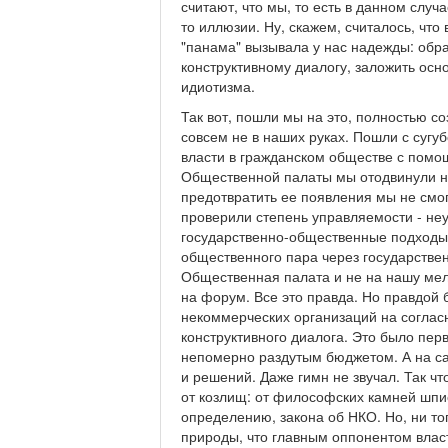
считают, что мы, то есть в данном случ
то иллюзии. Ну, скажем, считалось, что
"панама" вызывала у нас надежды: обра
конструктивному диалогу, заложить осн
идиотизма.
Так вот, пошли мы на это, полностью соз
совсем не в наших руках. Пошли с сугу
власти в гражданском обществе с помощ
Общественной палаты мы отодвинули на
предотвратить ее появления мы не смо
проверили степень управляемости - не
государственно-общественные подходы 
общественного пара через государствен
Общественная палата и не на нашу ме
на форум. Все это правда. Но правдой 
некоммерческих организаций на соглас
конструктивного диалога. Это было пе
непомерно раздутым бюджетом. А на са
и решений. Даже гимн не звучал. Так ч
от козлищ: от философских камней шпи
определению, закона об НКО. Но, ни тог
природы, что главным оппонентом влас