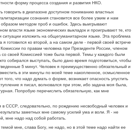
тности форму процесса создания и развития НКО.
ь говорить в диапазоне доступном пониманию властных
оталитаризации сознания становится все более узким и нам
м образом методом проб и ошибок. Здесь выигрывают
ом власти языке экономических выкладок и проигрывают те, кто
 ситуации изложить на общегуманитарном языке. Эта проблема
а я готовился ко второй, а на самом деле - первой своей встрече
х Комиссии по правам человека при Президенте России, членом
на со своей Комиссией тоже была первой. Темы у каждого были
то собирался выступать, было дано время подготовиться, чтобы
отведенные 5 минут. Человек я преимущественно обязательный и
ак вместить в эти минуты по моей теме накопленное, осмысленное
т того, что надо думать о форме, возникает опасность упустить
ступление я писал, волновался при этом, ибо задача моя была,
гурная. Попробую перечислить обязательную, как мне
 я в СССР, следовательно, по рождению несвободный человек и
результаты заметных мне самому усилий ума и воли. Я - не
ой, мне надо над собой работать.
емой мне, слава Богу, не надо, но в этой теме надо найти ее