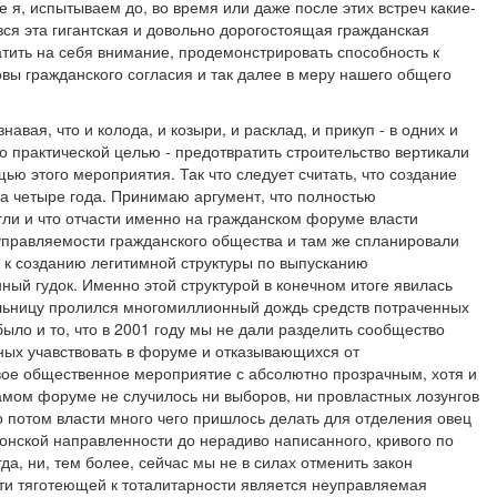
ае я, испытываем до, во время или даже после этих встреч какие-
 вся эта гигантская и довольно дорогостоящая гражданская
тить на себя внимание, продемонстрировать способность к
овы гражданского согласия и так далее в меру нашего общего
навая, что и колода, и козыри, и расклад, и прикуп - в одних и
бо практической целью - предотвратить строительство вертикали
ью этого мероприятия. Так что следует считать, что создание
 четыре года. Принимаю аргумент, что полностью
гли и что отчасти именно на гражданском форуме власти
управляемости гражданского общества и там же спланировали
к созданию легитимной структуры по выпусканию
ный гудок. Именно этой структурой в конечном итоге явилась
льницу пролился многомиллионный дождь средств потраченных
было и то, что в 2001 году мы не дали разделить сообщество
ных учавствовать в форуме и отказывающихся от
рвое общественное мероприятие с абсолютно прозрачным, хотя и
мом форуме не случилось ни выборов, ни провластных лозунгов
то потом власти много чего пришлось делать для отделения овец
онской направленности до нерадиво написанного, кривого по
да, ни, тем более, сейчас мы не в силах отменить закон
ти тяготеющей к тоталитарности является неуправляемая