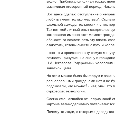
видно. Приближался финал торжественн
высиживал оговоренный период. Наконец
Вот здесь сделаю отступление о неправ
любить умеют только мертвых". Сколько 
школьной самодеятельности и с тех пор
Так вот мой личный опыт свидетельствуе
как показал именно этот момент гражд
обожает, за возможность эту власть св
озаботить, готовы смести с пути и коллег
- оно-то и произошло в ту самую минут
вечности, ринулись на сцену и гражда
Н.А.Некрасова: "одержимый холопским н
заветной цели.
На этом можно было бы форум и заканч
равноправными гражданами нет и не буд
подсказали, что можно? - нет, увы, это
сурковских технологий.
Слегка смешавшийся от непривычной св
картине великодержавно патерналистски
Почему-то люди, с которыми доводится 