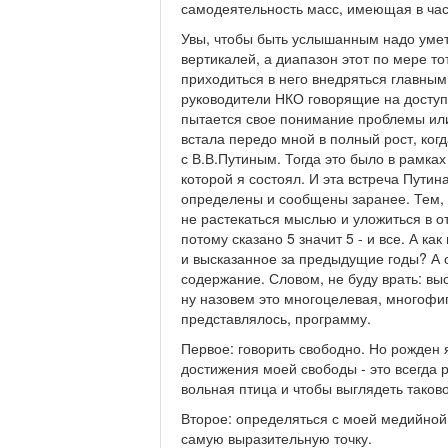
самодеятельность масс, имеющая в час
Увы, чтобы быть услышанным надо умет
вертикалей, а диапазон этот по мере т
приходиться в него внедряться главны
руководители НКО говорящие на доступн
пытается свое понимание проблемы или
встала передо мной в полный рост, когд
с В.В.Путиным. Тогда это было в рамка
которой я состоял. И эта встреча Пути
определены и сообщены заранее. Тем, к
не растекаться мыслью и уложиться в 
потому сказано 5 значит 5 - и все. А к
и высказанное за предыдущие годы? А о
содержание. Словом, не буду врать: вы
ну назовем это многоцелевая, многофи
представлялось, программу.
Первое: говорить свободно. Но рожден
достижения моей свободы - это всегда 
вольная птица и чтобы выглядеть таков
Второе: определяться с моей медийной т
самую выразительную точку.