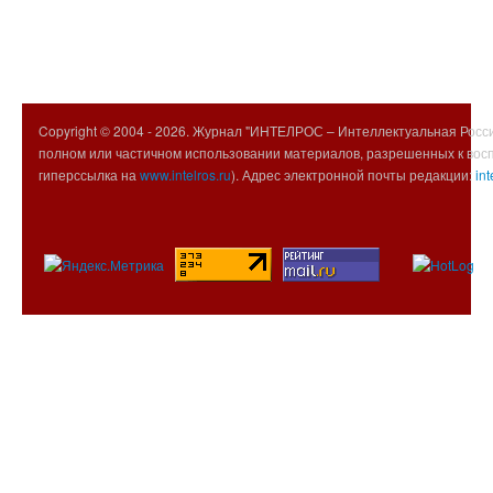
Copyright © 2004 -
2026. Журнал "ИНТЕЛРОС – Интеллектуальная Росси
полном или частичном использовании материалов, разрешенных к вос
гиперссылка на
www.intelros.ru
). Адрес электронной почты редакции:
int