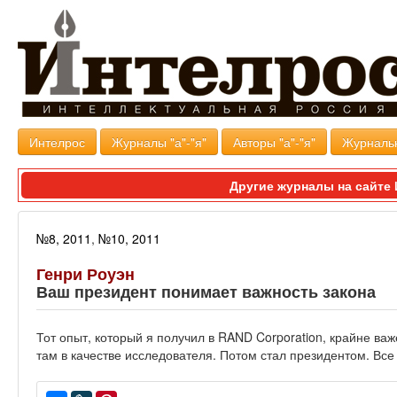
Интелрос
Журналы "а"-"я"
Авторы "а"-"я"
Журналь
Другие журналы на сайт
№8, 2011
,
№10, 2011
Генри Роуэн
Ваш президент понимает важность закона
Тот опыт, который я получил в RAND Corporation, крайне важ
там в качестве исследователя. Потом стал президентом. Все