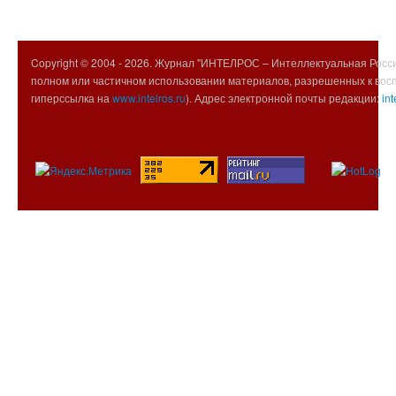
Copyright © 2004 -
2026. Журнал "ИНТЕЛРОС – Интеллектуальная Росси
полном или частичном использовании материалов, разрешенных к вос
гиперссылка на
www.intelros.ru
). Адрес электронной почты редакции:
int