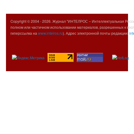
Copyright © 2004 -
2026. Журнал "ИНТЕЛРОС – Интеллектуальная Росси
полном или частичном использовании материалов, разрешенных к вос
гиперссылка на
www.intelros.ru
). Адрес электронной почты редакции:
int