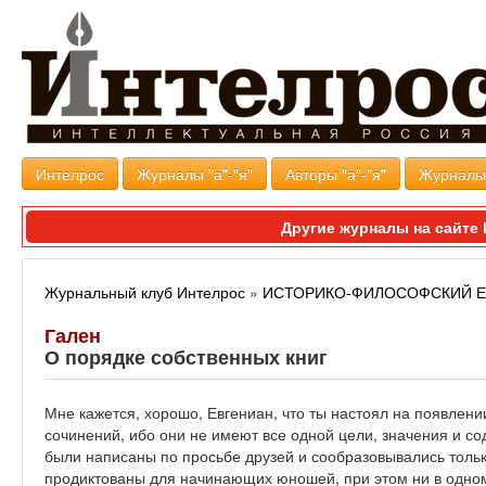
Интелрос
Журналы "а"-"я"
Авторы "а"-"я"
Журналь
Другие журналы на сайт
Журнальный клуб Интелрос
»
ИСТОРИКО-ФИЛОСОФСКИЙ 
Гален
О порядке собственных книг
Мне кажется, хорошо, Евгениан, что ты настоял на появлен
сочинений, ибо они не имеют все одной цели, значения и сод
были написаны по просьбе друзей и сообразовывались тольк
продиктованы для начинающих юношей, при этом ни в одном 