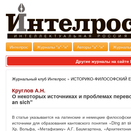
Интелрос
Журналы "а"-"я"
Авторы "а"-"я"
Журналь
Другие журналы на сайт
Журнальный клуб Интелрос
»
ИСТОРИКО-ФИЛОСОФСКИЙ 
Круглов А.Н.
О некоторых источниках и проблемах перево
an sich"
В статье указывается на латинские и немецкие философски
источники для образования кантовского понятия «Ding an 
Хр. Вольфа, «Метафизику» А.Г. Баумгартена, «Архитектон