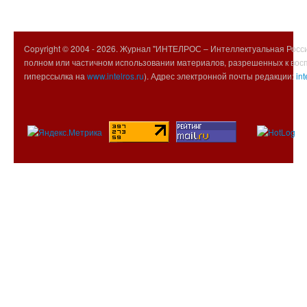
Copyright © 2004 -
2026. Журнал "ИНТЕЛРОС – Интеллектуальная Росси
полном или частичном использовании материалов, разрешенных к вос
гиперссылка на
www.intelros.ru
). Адрес электронной почты редакции:
int