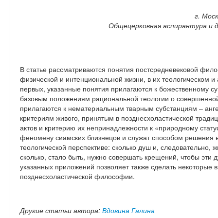
г. Моск
Общецерковная аспирантура и д
В статье рассматриваются понятия постсредневековой фило
физической и интенциональной жизни, в их теологическом и
первых, указанные понятия прилагаются к божественному с
базовым положениям рациональной теологии о совершенной 
прилагаются к нематериальным тварным субстанциям – анг
критериям живого, принятым в позднесхоластической тради
актов и критерию их непринадлежности к «природному статус
феномену сиамских близнецов и служат способом решения в
теологической перспективе: сколько душ и, следовательно, ж
сколько, стало быть, нужно совершать крещений, чтобы эти 
указанных приложений позволяет также сделать некоторые 
позднесхоластической философии.
Другие статьи автора:
Вдовина Галина