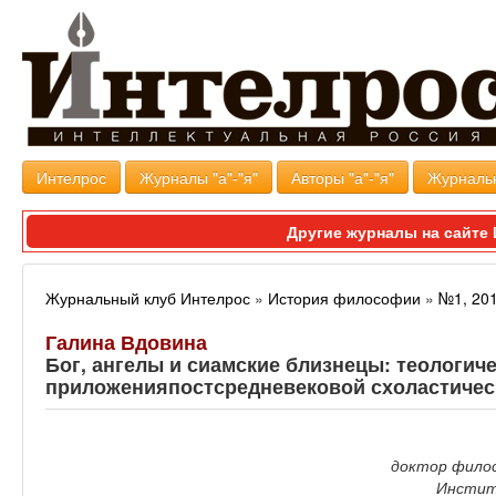
Интелрос
Журналы "а"-"я"
Авторы "а"-"я"
Журналь
Другие журналы на сайт
Журнальный клуб Интелрос
»
История философии
»
№1, 20
Галина Вдовина
Бог, ангелы и сиамские близнецы: теологич
приложенияпостсредневековой схоластичес
доктор филос
Инстит