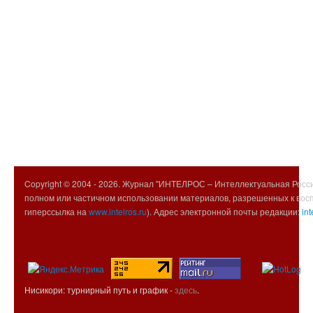
Copyright © 2004 -
2026. Журнал "ИНТЕЛРОС – Интеллектуальная Росси
полном или частичном использовании материалов, разрешенных к вос
гиперссылка на
www.intelros.ru
). Адрес электронной почты редакции:
int
Нисикори: турнирный путь и график -
здесь
.