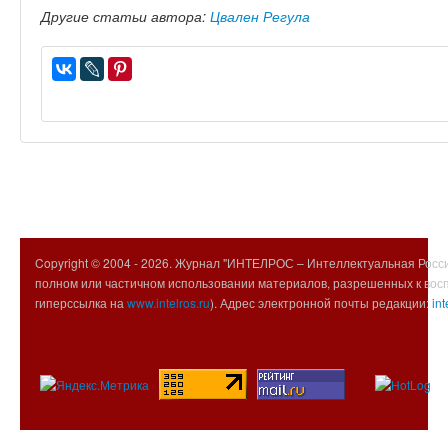
Другие статьи автора:
Цвален Регула
Copyright © 2004 -
2026. Журнал "ИНТЕЛРОС – Интеллектуальная Росси
полном или частичном использовании материалов, разрешенных к вос
гиперссылка на
www.intelros.ru
). Адрес электронной почты редакции:
int