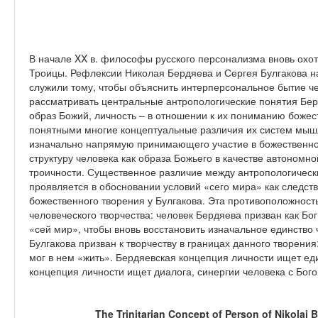
В начале XX в. философы русского персонализма вновь охо
Троицы. Рефлексии Николая Бердяева и Сергея Булгакова н
служили тому, чтобы объяснить интерперсональное бытие че
рассматривать центральные антропологические понятия Берд
образ Божий, личность – в отношении к их пониманию божес
понятными многие концептуальные различия их систем мышл
изначально напрямую принимающего участие в божественной 
структуру человека как образа Божьего в качестве автономн
троичности. Существенное различие между антропологичес
проявляется в обосновании условий «сего мира» как следств
божественного творения у Булгакова. Эта противоположност
человеческого творчества: человек Бердяева призван как Бог 
«сей мир», чтобы вновь восстановить изначальное единство 
Булгакова призван к творчеству в границах данного творения
мог в нем «жить». Бердяевская концепция личности ищет еди
концепция личности ищет диалога, синергии человека с Бого
The Trinitarian Concept of Person of Nikolai