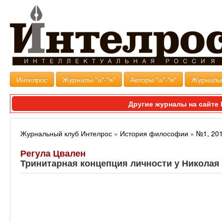
Интелрос
Журналы "а"-"я"
Авторы "а"-"я"
Журналь
Другие журналы на сайт
Журнальный клуб Интелрос
»
История философии
»
№1, 20
Регула Цвален
Тринитарная концепция личности у Николая