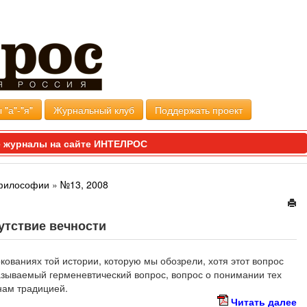
 "а"-"я"
Журнальный клуб
Поддержать проект
 журналы на сайте ИНТЕЛРОС
философии
»
№13, 2008
утствие вечности
кованиях той истории, которую мы обозрели, хотя этот вопрос
азываемый герменевтический вопрос, вопрос о понимании тех
нам традицией.
Читать далее