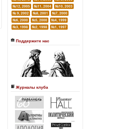
№12, 2005
№11, 2004
№10, 2003
№ 9, 2002
№8, 2001
№7, 2000
№6, 2000
№5, 2000
№4, 1999
№3, 1998
№2, 1998
№1, 1997
Поддержите нас
Журналы клуба