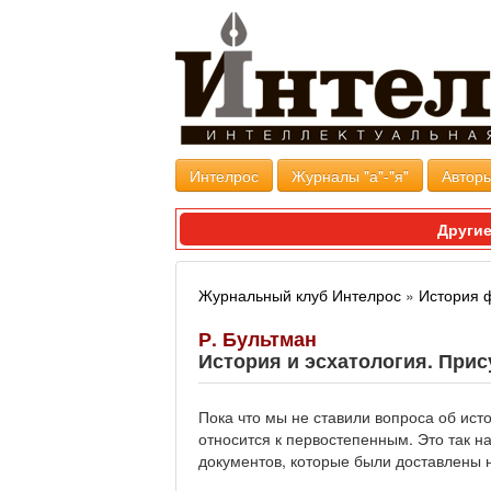
Интелрос
Журналы "а"-"я"
Авторы
Другие
Журнальный клуб Интелрос
»
История 
Р. Бультман
История и эсхатология. Прис
Пока что мы не ставили вопроса об исто
относится к первостепенным. Это так н
документов, которые были доставлены 