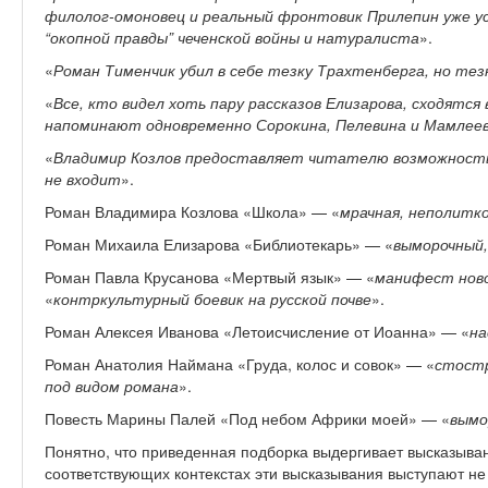
филолог-омоновец и реальный фронтовик Прилепин уже у
“окопной правды” чеченской войны и натуралиста
».
«
Роман Тименчик убил в себе тезку Трахтенберга, но тез
«
Все, кто видел хоть пару рассказов Елизарова, сходятс
напоминают одновременно Сорокина, Пелевина и Мамлее
«
Владимир Козлов предоставляет читателю возможность п
не входит
».
Роман Владимира Козлова «Школа» — «
мрачная, неполитк
Роман Михаила Елизарова «Библиотекарь» — «
выморочный,
Роман Павла Крусанова «Мертвый язык» — «
манифест ново
«
контркультурный боевик на русской почве
».
Роман Алексея Иванова «Летоисчисление от Иоанна» — «
на
Роман Анатолия Наймана «Груда, колос и совок» — «
стостр
под видом романа
».
Повесть Марины Палей «Под небом Африки моей» — «
вымо
Понятно, что приведенная подборка выдергивает высказывани
соответствующих контекстах эти высказывания выступают не