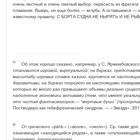
очень честный и очень смелый выбор: пересесть из фрегата
плавание. Вширь, но еще более — вглубь. А оставшимся — 
известному правилу: С БОРТА СУДНА НЕ НЫРЯТЬ И НЕ РЫ
[1]
Об этом хорошо сказано, например, у С. Яржембовского
становится игровой, виртуальной: на биржах, представл
масштабу игровых ставок казино, крутятся не настоящи
деривативы
; на биржах торгуют не настоящими товарам
которых во много раз превышают объемы реально сущес
наполнение экономики активами (тем, что имеет реальну
это чистая фантасмагория — “мертвые души” (прозорлив
Постмодерн как гебефренический синдром. — «Звезда», 2010
[2]
От греческого «para-» («возле», «около»). Ср. также доп. 
означающая «находящийся рядом», а также «отклоняющийся
(например, парапсихология).