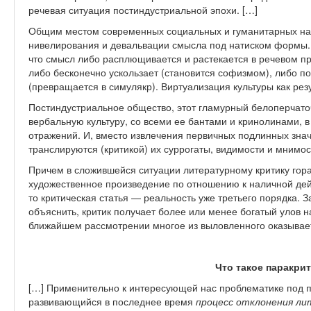
речевая ситуация постиндустриальной эпохи. […]
Общим местом современных социальных и гуманитарных нау
нивелирования и девальвации смысла под натиском формы. 
что смысл либо расплющивается и растекается в речевом про
либо бесконечно ускользает (становится софизмом), либо 
(превращается в симулякр). Виртуализация культуры как рез
Постиндустриальное общество, этот гламурный белоперчаточ
вербальную культуру, со всеми ее бантами и кринолинами, 
отражений. И, вместо извлечения первичных подлинных знач
транслируются (критикой) их суррогаты, видимости и мнимос
Причем в сложившейся ситуации литературному критику гора
художественное произведение по отношению к наличной дей
то критическая статья — реальность уже третьего порядка. З
объяснить, критик получает более или менее богатый улов 
ближайшем рассмотрении многое из выловленного оказывае
Что такое паракри
[…] Применительно к интересующей нас проблематике под 
развивающийся в последнее время
процесс отклонения ли