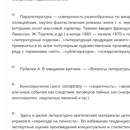
[3]
Паралитература — совокупность разнообразных по жанра
полицейские, научно-фантастические романы, книги т. н.
чер
которыми носит массовый характер. Термин введен французс
Лакассен, Ж. Тортель и др.) в конце 1960 — начале 1970-х г
«литературные поделки», «литературная продукция низкого 
применяться ко всем популярным художественным произвед
ряду с терминами «китч», «сублитература», «псевдолитерат
[4]
Рудалев
А
. В ожидании критики. — «Вопросы литературы
[5]
Конспирология (англ. conspiracy — «секретность», «заго
или иные события как следствие заговоров тайных сил (напр
инопланетян, оккультных явлений и пр.).
[6]
Здесь и далее литературно-критические материалы цитир
упреков в «переходе на личности». Во избежание тенденцио
экспертные оценки произведений концептуально и стилистич