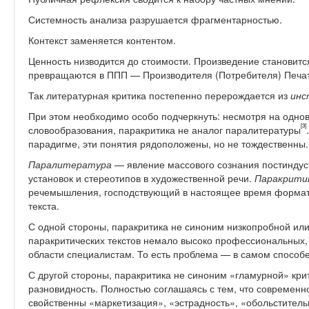
Системность анализа разрушается фрагментарностью.
Контекст заменяется контентом.
Ценность низводится до стоимости. Произведение становится
превращаются в ППП — Производителя (Потребителя) Печа
Так литературная критика постепенно перерождается из
ин
При этом необходимо особо подчеркнуть: несмотря на одно
[3]
словообразования, паракритика не аналог паралитературы
парадигме, эти понятия рядоположены, но не тождественны.
Паралитература
— явление массового сознания постиндус
установок и стереотипов в художественной речи.
Паракрити
речемышления, господствующий в настоящее время формат
текста.
С одной стороны, паракритика не синоним низкопробной ил
паракритических текстов немало высоко профессиональных
области специалистам. То есть проблема — в самом способе
С другой стороны, паракритика не синоним «гламурной» крит
разновидность. Полностью соглашаясь с тем, что современн
свойственны «маркетизация», «эстрадность», «обольститель