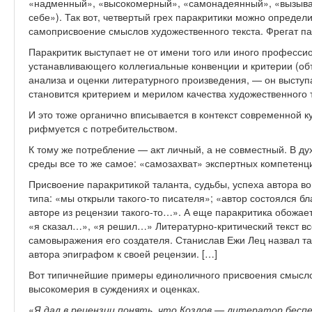
«надменный», «высокомерный», «самонадеянный», «вызываю
себе»). Так вот, четвертый грех паракритики можно определ
самоприсвоение смыслов художественного текста. Фрегат па
Паракритик выступает не от имени того или иного професси
устанавливающего коллегиальные конвенции и критерии (об
анализа и оценки литературного произведения, — он выступа
становится критерием и мерилом качества художественного т
И это тоже органично вписывается в контекст современной к
рифмуется с потребительством.
К тому же потребление — акт личный, а не совместный. В д
среды все то же самое: «самозахват» экспертных компетенц
Присвоение паракритикой таланта, судьбы, успеха автора в
типа: «мы открыли такого-то писателя»; «автор состоялся бл
авторе из рецензии такого-то…». А еще паракритика обожае
«я сказал…», «я решил…» Литературно-критический текст вс
самовыражения его создателя. Станислав Ежи Лец назвал т
автора эпиграфом к своей рецензии. […]
Вот типичнейшие примеры единоличного присвоения смыслов
высокомерия в суждениях и оценках.
«
Я дал в рецензии понять, что Козлов — литератор бесп