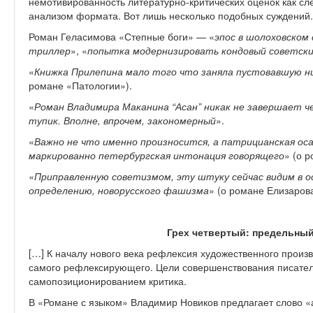
немотивированность литературно-критических оценок как сл
анализом формата. Вот лишь несколько подобных суждений.
Роман Геласимова «Степные боги» — «
эпос в шолоховском
триллер
», «
попытка модернизировать кондовый советски
«
Книжка Прилепина мало того что заняла пустовавшую ни
романе «Патологии»).
«
Роман Владимира Маканина “Асан” никак не завершает че
тупик. Вполне, впрочем, закономерный
».
«
Важно не что именно произносится, а патрицианская оса
маркированно петербургская интонация говорящего
» (о 
«
Приправленную советизмом, эту штуку сейчас видим в о
определению, новорусского фашизма
» (о романе Елизаров
Грех четвертый: предельный
[…] К началу нового века рефлексия художественного произ
самого рефлексирующего. Цели совершенствования писател
самопозиционированием критика.
В «Романе с языком» Владимир Новиков предлагает слово 