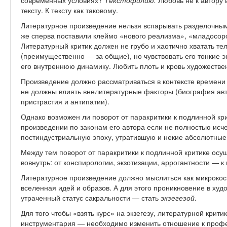
современных условиях?
Текстофилию.
Любовь не к автору 
тексту. К тексту как таковому.
Литературное произведение нельзя вспарывать разделочным
же сперва поставили клеймо «нового реализма», «младосоро
Литературный критик должен не грубо и хаотично хватать тел
(преимущественно — за общие), но чувствовать его тонкие э
его внутреннюю динамику. Любить плоть и кровь художествен
Произведение должно рассматриваться в контексте времени с
не должны влиять внелитературные факторы (биография авто
пристрастия и антипатии).
Однако возможен ли поворот от паракритики к подлинной кр
произведении по законам его автора если не полностью исче
постиндустриальную эпоху, утратившую и некие абсолютные к
Между тем поворот от паракритики к подлинной критике осу
вовнутрь: от конспирологии, экзотизации, аррогантности — к
Литературное произведение должно мыслиться как микрокос
вселенная идей и образов. А для этого проникновение в худ
утраченный статус сакральности — стать
экзегезой
.
Для того чтобы «взять курс» на экзегезу, литературной крит
инструментария — необходимо изменить отношение к профес