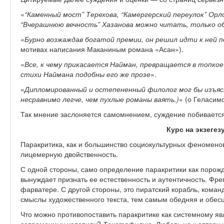
«
“Каменный мост” Терехова, “Камергерский переулок” Орл
“Вчерашнюю вечность” Хазанова можно читать, только 
«
Бурно возжаждав богатой премии, он решил идти к ней п
мотивах написания Маканиным романа «Асан»).
«
Все, к чему прикасается Найман, превращается в топкое
стихи Наймана подобны его же прозе
».
«
Дипломированный и остепененный филолог мог бы изъяс
несравнимо легче, чем пухлые романы ваять.)
» (о Геласим
Так мнение заслоняется самомнением, суждение побиваетс
Курс на экзегез
Паракритика, как и большинство социокультурных феномено
лицемерную двойственность.
С одной стороны, само определение паракритики как порож
вынуждает признать ее естественность и аутентичность. Фре
фарватере. С другой стороны, это пиратский корабль, кома
смыслы художественного текста, тем самым обедняя и обес
Что можно противопоставить паракритике как системному я