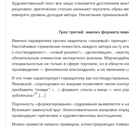
Художественный текст все чаще становится достоянием внел
рецензиях, критических статьях начинают мусолить образ ж
измерять уровень доходов автора. Нагнетание премиальной
Грех третий: анализ формата вме
Именно паракритика прочно закрепила «нишевый» принцип 
Настойчивое стремление поместить каждого автора на ту ил
(«постмодернист», «новый реалист», «детективщик», «мастер 
обязательным элементом экспертного анализа. Мерчендайзе
специальностью не только в сфере торговли, но в области 
произведение — феноменом книгоиздания, а не явлением сл
И это тоже характеризует паракритику как постиндустриальн
Янковской, «
сортировка по жанрам позволяет легче контр
продавать “товар”
; <…>
формат, стиль и жанр — это упр
[7]
художника
»
. […]
Порочность «форматирования» содержания выявляется и на
Возникает замкнутый круг: безосновательное жанровое опр
провоцируют претензию к художественному воплощению.
Можно привести немало примеров, иллюстрирующих поверхн