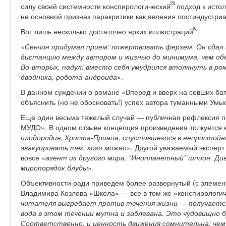
[5]
силу своей системности конспирологический
подход к истол
не основной признак паракритики как явления постиндустриа
[6]
Вот лишь несколько достаточно ярких иллюстраций
.
«
Сенчин придумал прием: пожертвовать ферзем. Он сдал 
дистанцию между автором и жизнью до минимума, чем об
Во-вторых, надул: вместо себя умудрился втолкнуть в р
двойника, робота-андроида
».
В данном суждении о романе «Вперед и вверх на севших ба
объяснить (но не обосновать!) успех автора туманными Ум
Еще один весьма тяжелый случай — публичная рефлексия п
МУДО». В одном отзыве концепция произведения толкуется к
плодородия, Христа-Приапа, спустившегося в непристойн
эвакуировать тех, кого можно
». Другой уважаемый эксперт
вовсе «
агент из другого мира. “Инопланетный” шпион. Д
миропорядок блуды
».
Объективности ради приведем более развернутый (с элеме
Владимира Козлова «Школа» — все в том же «конспирологич
читателя выгребает против течения жизни — получается
вода в этом течении мутна и заблевана. Это чудовищно 
Соответственно, и ценность движения сомнительна: чем