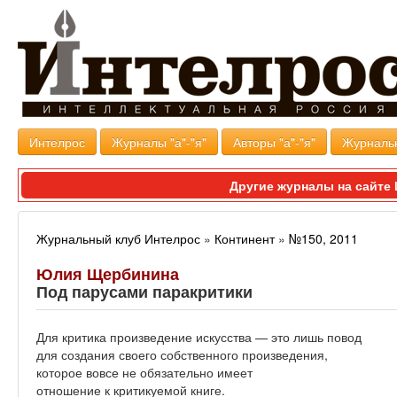
Интелрос
Журналы "а"-"я"
Авторы "а"-"я"
Журналь
Другие журналы на сайт
Журнальный клуб Интелрос
»
Континент
»
№150, 2011
Юлия Щербинина
Под парусами паракритики
Для критика произведение искусства — это лишь повод
для создания своего собственного произведения,
которое вовсе не обязательно имеет
отношение к критикуемой книге.