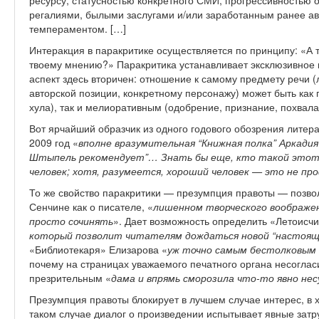
ресурсу, статусностью конкретного СМИ, прогрессивностью 
регалиями, былыми заслугами и/или заработанным ранее ав
темпераментом. […]
Интеракция в паракритике осуществляется по принципу: «А т
твоему мнению?» Паракритика устанавливает эксклюзивное п
аспект здесь вторичен: отношение к самому предмету речи (
авторской позиции, конкретному персонажу) может быть как
хула), так и мелиоративным (одобрение, признание, похвала
Вот ярчайший образчик из одного годового обозрения литера
2009 год «
вполне вразумительная “Книжная полка” Аркадия
Штыпель рекомендует”… Знать бы еще, кто такой этот Ш
человек; хотя, разумеется, хороший человек — это не пр
То же свойство паракритики — презумпция правоты — позвол
Сенчине как о писателе, «
лишенном творческого воображен
просто сочинять
». Дает возможность определить «Летоисчи
который позволит читателям дождаться новой “настояще
«Библиотекаря» Елизарова «
уж точно самым бестолковым 
почему на страницах уважаемого печатного органа несоглас
презрительным «
дама и впрямь сморозила что-то явно нес
Презумпция правоты блокирует в лучшем случае интерес, в
таком случае диалог о произведении испытывает явные затру