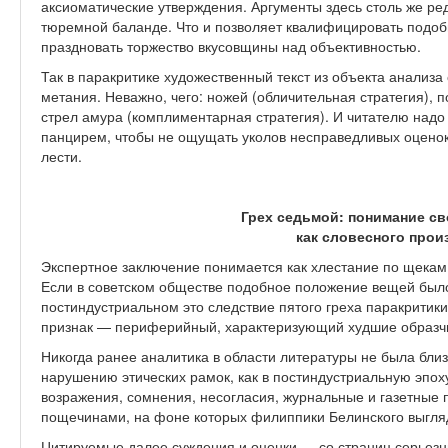
аксиоматические утверждения. Аргументы здесь столь же редк
тюремной баланде. Что и позволяет квалифицировать подоб
праздновать торжество вкусовщины над объективностью.
Так в паракритике художественный текст из объекта анализ
метания. Неважно, чего: ножей (обличительная стратегия), 
стрел амура (комплиментарная стратегия). И читателю надо
панцирем, чтобы не ощущать уколов несправедливых оцено
лести.
Грех седьмой: понимание с
как словесного прои
Экспертное заключение понимается как хлестание по щекам 
Если в советском обществе подобное положение вещей было
постиндустриальном это следствие пятого греха паракритики
признак — периферийный, характеризующий худшие образчи
Никогда ранее аналитика в области литературы не была близ
нарушению этических рамок, как в постиндустриальную эпо
возражения, сомнения, несогласия, журнальные и газетные 
пощечинами, на фоне которых филиппики Белинского выгл
Цитируемые далее суждения и оценки — со страниц серьезн