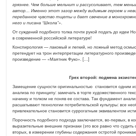
грязнее. Чем больше мельчит и рассусоливает, тем мень
автор… Именно этот зазор между видимым героем и нев
переданное чувство тщеты и дает свечение в монохромн
него и писана “Школа”
».
От суждений подобного толка почти рукой подать до идеи Н
в современной российской литературе!
Конспирология — лакомый и легкий, но ложный метод осмыс
претендует на трон интерпретации литературного произведе
произведение — «Маятник Фуко». […]
Грех второй: подмена экзисте
Замещение сущности оригинальностью становится одним из
анализа по принципу: замечать в торте художественного тек
начинку и толком не поняв ее состава. Так фундамент анал
расшатывают технологии потребительской культуры: все не
привлекательное становится суррогатным эквивалентом ист
Порочность подобного подхода заключается, во-первых, в к
выразительные внешние признаки (это все равно что судить о
вторых, в измерении глубины содержания остротой проника