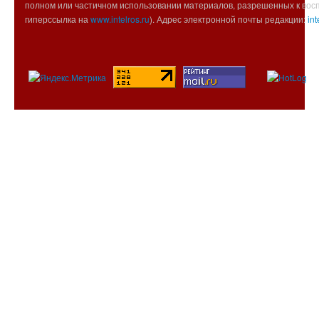
полном или частичном использовании материалов, разрешенных к вос
гиперссылка на
www.intelros.ru
). Адрес электронной почты редакции:
int