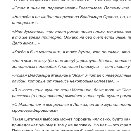
«
Стал я, значит, перечитывать Геласимова. Потому что я
«
Никогда я не любил творчество Владимира Орлова, но, на
интересом
».
«
Мне думается, что этот роман писан плохо, некачеств
в то же время приторно. Однако на сей счет есть иные, 
Дело вкуса…
»
«
Когда я был маленьким, я тоже думал, что понимаю, что
«
Ни в чем не хочу (да и не могу) упрекнуть Яснова, однак
гениальных переводах Анатолия Гелескула — вот такая у
«
Роман Владимира Маканина “Асан” я читал с невероятным
глубин, которые открылись некоторым коллегам…
»
«
Я высоко ценю лучшие вещи Маканина; даже тот же “Исп
рассказы (и полуповести) выходят у него куда лучше рома
«
С Маканиным я встречался в Липках, он мне журнал подпи
сфотографировались
».
Такая цитатная выборка может породить иллюзию, будто ка
принадлежат одному и тому же человеку. Но нет — это фрагм
Писателям (да и многим читателям!) требуется недюжинная