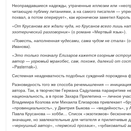
Неоправдавшиеся надежды, утраченные иллюзии или «неот
читающую публику литаниями, а на самого писателя — упр
похвал, а потом оперирует», как иронически заметил Кароль
«
От Крусанова все ждали чуда, но Крусанов всего лишь на
эзотерический разговорник
» (о романе «Мертвый язык»).
«
Повесть, наполненная чудесами, сама чудом не стала
» (
Иванова).
«
Это только поначалу Елизаров кажется озорным остроу
автор
—
угрюмый мракобес, сам, похоже, далекий от сос
«Pasternak»).
Системная неадекватность подобных суждений порождена ф
Разновидность того же способа речемышления — инициация и
автора. Так, в творчестве Германа Садулаева паракритике 
национальность, а в прозе Захара Прилепина — личное учас
Владимира Козлова или Михаила Елизарова привлекает «бру
«провинциальность», у Дмитрия Быкова — «медийность», у 
Павла Крусанова — хобби… Список «экзотизмов» бесконече
значащие, но завлекательные для читателя и прилипчивые д
«
чернушный автор
», «
пермский прозаик
», «
чудаковатый а