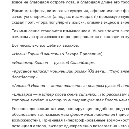
вовсе не благодаря остроте лота, а благодаря длине его трос
Яркие метафоры, витиеватые суждения, афористические фо
зачастую опережают (а подчас и замещают!) промежуточную
сказал поэт, «пора популярить изыски, огимнив экцесс в вир
Так мышление становится измышлением. Анализ текста выт
взмахом литкритического пера превращается в «паладина х
Вот несколько волшебных взмахов.
«
Новый Горький явился
» (о Захаре Прилепине).
«
Владимир Козлов — русский Сэлинджер
».
«
Крусанов написал мощнейший роман XXI века… “Укус анг
блокбастер
».
«
Алексей Иванов — золотовалютные резервы русской ли
«
Елизаров — мастер слова очень сильный… По рассказам с
которые входят в историю литературы: так Гоголь начал
Речеповеденческие тактики, оперирующие подобного рода 
обоснование так называемым
феноменом наделения
(присв
возможностей). Признавая гипертрофированные возможност
потенциал автора, эксперт одновременно возлагает на него