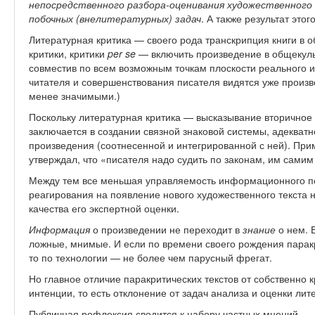
непосредственного разбора-оценивания художественного 
побочных (внелитературных) задач
. А также результат этог
Литературная критика — своего рода транскрипция книги в 
критики, критики
per se
— включить произведение в общекульт
совместив по всем возможным точкам плоскости реального и
читателя и совершенствования писателя видятся уже произ
менее значимыми.)
Поскольку литературная критика — высказывание вторичное (
заключается в создании связной знаковой системы, адекват
произведения (соотнесенной и интегрированной с ней). Прим
утверждал, что «писателя надо судить по законам, им сами
Между тем все меньшая управляемость информационного по
реагирования на появление нового художественного текста
качества его экспертной оценки.
Информация
о произведении не переходит в
знание
о нем. 
ложные, мнимые. И если по времени своего рождения парак
то по технологии — не более чем парусный фрегат.
Но главное отличие паракритических текстов от собственно 
интенции, то есть отклонение от задач анализа и оценки ли
Публичная рефлексия сводится к набору частных мнений.