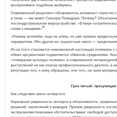
воспринимать подобные
выдержки
.
Современный рецензент-обозреватель-колумнист отрастил с
в тачке — как живот Синьора Помидора. Почему? Объяснени
постиндустриальном мироустройстве: «В мире потребительск
[8]
слова к имиджам»
.
«Размер апломба» еще не улика, но уже прямая предпосылк
паракритики. Ибо другая ее сущностная черта — предельная
Из-за этого становится невозможной настоящая полемика о 
обмен аргументами подменяется обменом суждениями. Анна
«отмирание культуры полемик» в современной литературной 
выступлений не как поиска профессионального диалога, а к
репутации того, к кому обращены, или того, на чьем матери
Грех пятый: презумпция
Как следствие греха четвертого.
Априорная уверенность эксперта в объективности, правильн
решений, заключений и выводов. Причем уверенность эта м
экстралингвистическими обстоятельствами: свободой досту