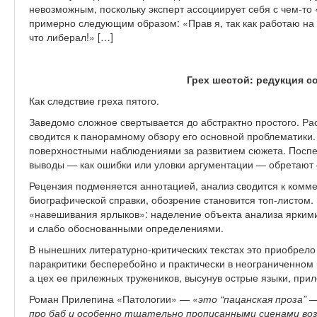
невозможным, поскольку эксперт ассоциирует себя с чем-то 
примерно следующим образом: «Прав я, так как работаю на 
что либерал!» […]
Грех шестой: редукция с
Как следствие греха пятого.
Заведомо сложное свертывается до абстрактно простого. Р
сводится к панорамному обзору его основной проблематики
поверхностными наблюдениями за развитием сюжета. Пос
выводы — как ошибки или уловки аргументации — обретают с
Рецензия подменяется аннотацией, анализ сводится к комме
биографической справки, обозрение становится топ-листом.
«навешивания ярлыков»: наделение объекта анализа ярки
и слабо обоснованными определениями.
В нынешних литературно-критических текстах это приобрело
паракритики бесперебойно и практически в неограниченном
а цех ее прилежных тружеников, высунув острые языки, при
Роман Прилепина «Патологии» — «
это “пацанская проза” 
про баб и особенно тщательно прописанными сценами воз