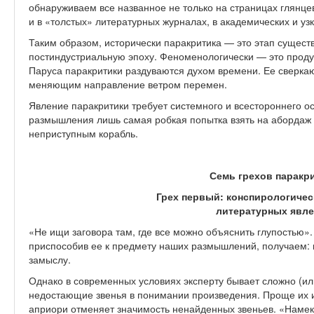
обнаруживаем все названное не только на страницах глянце
и в «толстых» литературных журналах, в академических и у
Таким образом, исторически паракритика — это этап сущест
постиндустриальную эпоху. Феноменологически — это проду
Паруса паракритики раздуваются духом времени. Ее сверк
меняющим направление ветром перемен.
Явление паракритики требует системного и всестороннего 
размышления лишь самая робкая попытка взять на абордаж 
неприступным корабль.
Семь грехов паракр
Грех первый: конспирологичес
литературных явл
«Не ищи заговора там, где все можно объяснить глупостью»
приспособив ее к предмету наших размышлений, получаем:
замыслу.
Однако в современных условиях эксперту бывает сложно (или
недостающие звенья в понимании произведения. Проще их и
априори отменяет значимость ненайденных звеньев. «Намеки 