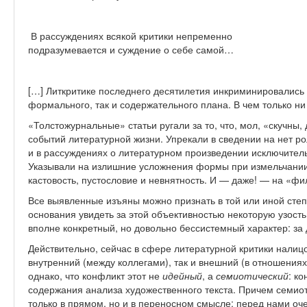
В рассуждениях всякой критики непременно
подразумевается и суждение о себе самой…
[…] Литкритике последнего десятилетия инкриминировались
формального, так и содержательного плана. В чем только ни
«Толстожурнальные» статьи ругали за то, что, мол, «скучны
событий литературной жизни. Упрекали в сведении на нет р
и в рассуждениях о литературном произведении исключитель
Указывали на излишние усложнения формы при измельчании 
кастовость, пустословие и невнятность. И — даже! — на «ф
Все выявленные изъяны можно признать в той или иной сте
основания увидеть за этой объективностью некоторую узост
вполне конкретный, но довольно бессистемный характер: за
Действительно, сейчас в сфере литературной критики налиц
внутренний (между коллегами), так и внешний (в отношениях
однако, что конфликт этот не
идейный
, а
семиотический
: к
содержания анализа художественного текста. Причем семиот
только в прямом, но и в переносном смысле: перед нами о