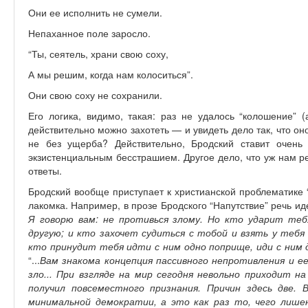
Они ее исполнить не сумели.
Непаханное поле заросло.
“Ты, сеятель, храни свою соху,
А мы решим, когда нам колоситься”.
Они свою соху не сохранили.
Его логика, видимо, такая: раз не удалось “колошение” 
действительно можно захотеть — и увидеть дело так, что оно
не без ущерба? Действительно, Бродский ставит очень
экзистенциальным бесстрашием. Другое дело, что уж нам р
ответы.
Бродский вообще приступает к христианской проблематике 
лакомка. Например, в прозе Бродского “Напутствие” речь ид
Я говорю вам: не противься злому. Но кто ударит теб
другую; и кто захочет судиться с тобой и взять у тебя
кто принудит тебя идти с ним одно поприще, иди с ним 
“...
Вам знакома концепция пассивного непротивления и е
зло... При взгляде на мир сегодня невольно приходит на
получил повсеместного признания. Причин здесь две. 
минимальной демократии, а это как раз то, чего лиш