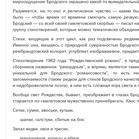
мироощущение Бродского окрашено какой-то выжидательной
Разумеется, на то оно и религиозное чувство — каким б
было — чтобы время от времени смягчать самую резкую
Бродский — со всей своей гамлетовской скорбью — писал на
группу стихотворений, которые можно тематически объедини
Стихи, входящие в этот цикл, как раз подсвечены редким
Именно она, мешаясь с природной сумрачностью Бродского
рембрандтовский колорит, углубляет изображаемое, придает
Стихотворение 1962 года “Рождественский романс”, в пре
сборников названное “рекордным”, и впрямь является таки
уникальной для Бродского “романсовости”, то есть пе
запоминаемости (также редкое для стихов Бродского качеств
и недоброжелатели поэта), в нем есть сложная игра света и 
Вообще свет Рождества, бывает, преображает в глазах Бро
старается по-гамлетовски мужественно пренебрегать. Хаос 
Сетки, сумки, авоськи, кульки,
шапки, галстуки, сбитые на бок.
Запах водки, хвои и трески,
мандаринов, корицы и яблок.