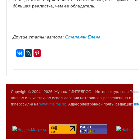
бóльшая реалистка, чем ее обладатель.
Другие статьи автора:
Степанян Елена
Copyright © 2004 -
2026. Журнал "ИНТЕЛРОС – Интеллектуальная Росси
полном или частичном использовании материалов, разрешенных к вос
гиперссылка на
www.intelros.ru
). Адрес электронной почты редакции:
int