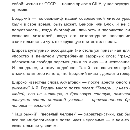
собой: изгнан из СССР — нашел приют в США, у нас осужде
премию.
Бродский — человек-миф нашей современной литературы.
были в свое время, быть может, Байрон или Блок. Я не 
популярности, когда биография, личность и творчество п
сознании читателей, когда его литературное поведени
значительность и чуть шокирующую притягательность.
Широта культурных ассоциаций (не столь уж привычная дл
упорство в печатном употреблении зазорных слов; “гражд
абсолютная свобода перемещения по миру — и нежелание 
И так далее, и тому подобное. Такой вот впечатляюще
отмечено многое из того, что Бродский пишет, делает и говор
Широко известны слова Ахматовой — после ареста юного п
рыжему!
” А Я. Гордин много позже писал: “
Теперь... у нег
людей, его не знающих, в бронзовую статую, памятн
заслужил столь нелегкой участи — прижизненного бр
человек — веселый
”.
“Наш рыжий”, “веселый человек” — характеристики, как б
все же мифологизация поэта идет неуловимо — в чем-то 
сознательным усилиям.