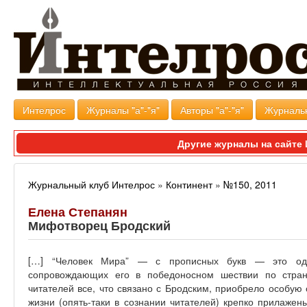
Интелрос
Журналы "а"-"я"
Авторы "а"-"я"
Журналь
Другие журналы на сайт
Журнальный клуб Интелрос
»
Континент
»
№150, 2011
Елена Степанян
Мифотворец Бродский
[…] “Человек Мира” — с прописных букв — это один
сопровождающих его в победоносном шествии по стран
читателей все, что связано с Бродским, приобрело особую
жизни (опять-таки в сознании читателей) крепко прилажен