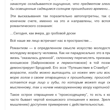
зачастую складывается ощущение, что предметом элегии
бы освещенные садящимся солнцем прошедшего времени
..
Эти высказывания так поразительно автопортретны, так 
конечном счете, именно на это и направлены, что вспо
романтического сознания:
…Сегодня, как вчера, до гробовой доски
Всё наше же лицо встречает нас в пространстве…
Романтизм — в определенном смысле искусство молодости
молодому возрасту человека. Как ни парадоксально это в п
жизнь “оказалась длинной”, склонному перечислять признаки
юношеское (байроновское и лермонтовское) в той поэз
демонстрирует Бродский. Его эссе “Путешествие в Стамбул” з
возрасте, когда можно вытащить из ножен меч или вск
морю голов о своем отвращении к прошедшему, происход
остается еще лицо и губы, по которым может еще ск
мысленному, так и ничем невооруженному взору картиной
Такое острое отвращение к “происходящему”, то есть к к
часто бывает чертой юношеского отношения к жизни. Зрело
мышлению) доступнее примирение с действительностью.