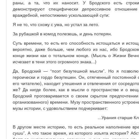
раны, а та, что их наносит. У Бродского есть строк
демонстрируют специфически депрессивное отношени
враждебной, непостижимо ускользающей сути:
Я не то, что схожу с ума, но устал за лето.
За рубашкой в комод полезешь, и день потерян.
Суть времени, то есть его способность истощаться и истощ
вероятно, даже больше, чем любого из нас, ибо Бродско
конце жизни как о тотальном конце. (Мысль о Жизни Вечн
исчезает в тени этого огромного знака...)
Да, Бродский — “поэт безутешной мысли”. Но я позволю
героически и гордо безутешен. Он, отягченный постоянной с
его читателю), находит утешения и отвлечения от сосредот
же? Да нигде более, как в мысли о пространстве и о вещ
Бродский проговаривается о своем скрытом предпочтении 
организованного) времени. Музу пространственного устроени
музы истории, с удовольствием подчеркивает:
...Урания старше Кл
В другом месте историю, то есть реальное наполнение вр
суши
”. А что такое время, из которого изъята история? Абс