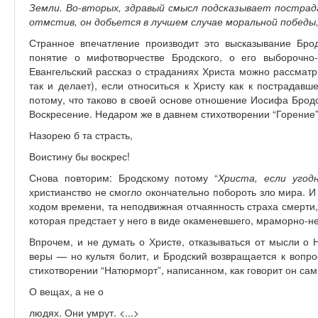
Земли. Во-вторых, здравый смысл подсказывает пострад
отмстив, он добьется в лучшем случае моральной победы
Странное впечатление производит это высказывание Брод
понятие о мифотворчестве Бродского, о его выборочно-
Евангельский рассказ о страданиях Христа можно рассматр
так и делает), если относиться к Христу как к пострадавш
потому, что таково в своей основе отношение Иосифа Бродск
Воскресение. Недаром же в давнем стихотворении “Горение”
Назорею б та страсть,
Воистину бы воскрес!
Снова повторим: Бродскому потому “
Христа, если угод
христианство не смогло окончательно побороть зло мира. 
ходом времени, та неподвижная отчаянность страха смерти
которая предстает у него в виде окаменевшего, мраморно-
Впрочем, и не думать о Христе, отказываться от мысли о 
веры — но культя болит, и Бродский возвращается к вопрос
стихотворении “Натюрморт”, написанном, как говорит он сам
О вещах, а не о
людях. Они умрут. <...>