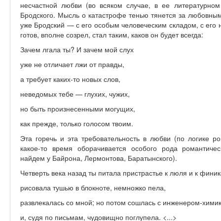
несчастной любви (во всяком случае, в ее литературно
Бродского. Мысль о катастрофе тенью тянется за любовным
уже Бродский — с его особым человеческим складом, с его
готов, вполне созрел, стал таким, каков он будет всегда:
Зачем лгала ты? И зачем мой слух
уже не отличает лжи от правды,
а требует каких-то новых слов,
неведомых тебе — глухих, чужих,
но быть произнесенными могущих,
как прежде, только голосом твоим.
Эта горечь и эта требовательность в любви (по логике р
какое-то время оборачивается особого рода романтичес
найдем у Байрона, Лермонтова, Баратынского).
Четверть века назад ты питала пристрастье к люля и к финик
рисовала тушью в блокноте, немножко пела,
развлекалась со мной; но потом сошлась с инженером-хими
и, судя по письмам, чудовищно поглупела. <...>