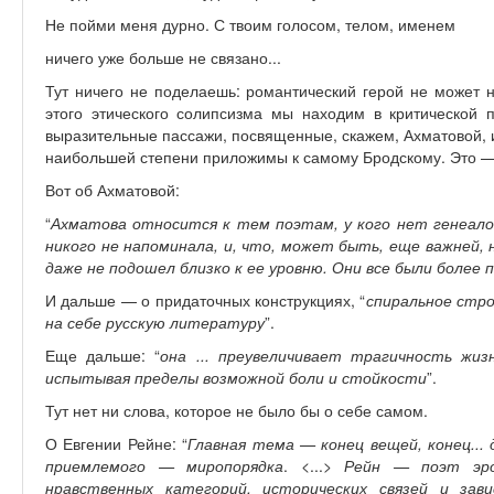
Не пойми меня дурно. С твоим голосом, телом, именем
ничего уже больше не связано...
Тут ничего не поделаешь: романтический герой не может 
этого этического солипсизма мы находим в критической 
выразительные пассажи, посвященные, скажем, Ахматовой, и
наибольшей степени приложимы к самому Бродскому. Это —
Вот об Ахматовой:
“
Ахматова относится к тем поэтам, у кого нет генеалоги
никого не напоминала, и, что, может быть, еще важней, 
даже не подошел близко к ее уровню. Они все были более п
И дальше — о придаточных конструкциях, “
спиральное стр
на себе русскую литературу
”.
Еще дальше: “
она ... преувеличивает трагичность жи
испытывая пределы возможной боли и стойкости
”.
Тут нет ни слова, которое не было бы о себе самом.
О Евгении Рейне: “
Главная тема — конец вещей, конец...
приемлемого — миропорядка
. <...>
Рейн — поэт эроз
нравственных категорий, исторических связей и зав