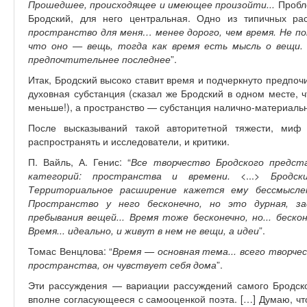
Прошедшее, происходящее и имеющее произойти...
Пробле
Бродский, для него центральная. Одно из типичных ра
пространство для меня… менее дорого, чем время. Не по
что оно — вещь, тогда как время есть мысль о вещи. 
предпочтительнее последнее
”.
Итак, Бродский высоко ставит время и подчеркнуто предпоч
духовная субстанция (сказал же Бродский в одном месте, 
меньше!), а пространство — субстанция налично-материаль
После высказываний такой авторитетной тяжести, миф
распространять и исследователи, и критики.
П. Вайль, А. Генис: “
Все творчество Бродского предст
категорий: пространства и времени.
<...>
Бродск
Территориальное расширение кажется ему бессмысле
Пространство у него бесконечно, но это дурная, за
пребывания вещей... Время тоже бесконечно, но... беск
Время... идеально, и живут в нем не вещи, а идеи
”.
Томас Венцлова: “
Время — основная тема... всего творче
пространства, он чувствует себя дома
”.
Эти рассуждения — вариации рассуждений самого Бродског
вполне согласующееся с самооценкой поэта. […] Думаю, что