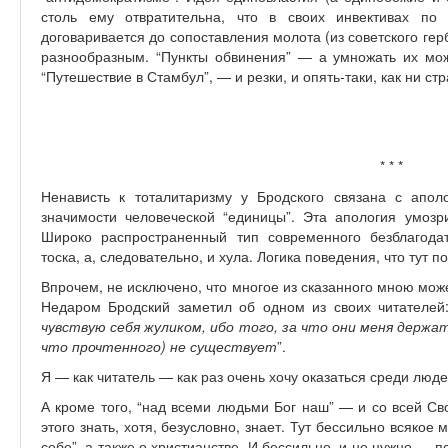
столь ему отвратительна, что в своих инвективах по 
договаривается до сопоставления молота (из советского гер
разнообразным. “Пункты обвинения” — а умножать их мо
“Путешествие в Стамбул”, — и резки, и опять-таки, как ни ст
* * *
Ненависть к тоталитаризму у Бродского связана с апол
значимости человеческой “единицы”. Эта апология умоз
Широко распространенный тип современного безблагодат
тоска, а, следовательно, и хула. Логика поведения, что тут п
Впрочем, не исключено, что многое из сказанного мною мож
Недаром Бродский заметил об одном из своих читателей:
чувствую себя жуликом, ибо того, за что они меня держа
что прочтенного) не существует
”.
Я — как читатель — как раз очень хочу оказаться среди людей
А кроме того, “над всеми людьми Бог наш” — и со всей Св
этого знать, хотя, безусловно, знает. Тут бессильно всякое
себе”, а также о христианстве. И бессильно, и не нужно — 