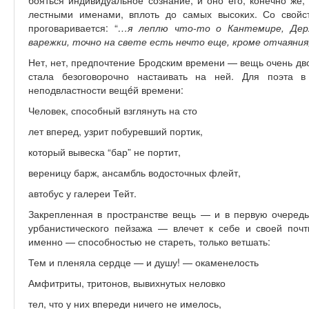
бояться индивидуальное сознание, и оно его, конечно же,
лестными именами, вплоть до самых высоких. Со свойс
проговаривается: “
…я леплю что-то о Кантемире, Держ
варежки, точно на свете есть нечто еще, кроме отчаяни
Нет, нет, предпочтение Бродским времени — вещь очень дво
стала безоговорочно настаивать на ней. Для поэта 
неподвластности вещéй времени:
Человек, способный взглянуть на сто
лет вперед, узрит побуревший портик,
который вывеска “бар” не портит,
вереницу барж, ансамбль водосточных флейт,
автобус у галереи Тейт.
Закрепленная в пространстве вещь — и в первую очередь 
урбанистического пейзажа — влечет к себе и своей поч
именно — способностью не стареть, только ветшать:
Тем и пленяла сердце — и душу! — окаменелость
Амфитриты, тритонов, вывихнутых неловко
тел, что у них впереди ничего не имелось,