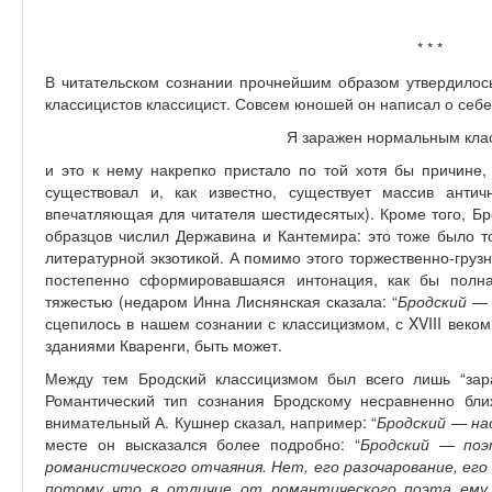
* * *
В читательском сознании прочнейшим образом утвердилось
классицистов классицист. Совсем юношей он написал о себе
Я заражен нормальным кла
и это к нему накрепко пристало по той хотя бы причине, 
существовал и, как известно, существует массив анти
впечатляющая для читателя шестидесятых). Кроме того, Бр
образцов числил Державина и Кантемира: это тоже было то
литературной экзотикой. А помимо этого торжественно-груз
постепенно сформировавшаяся интонация, как бы полна
тяжестью (недаром Инна Лиснянская сказала: “
Бродский — 
сцепилось в нашем сознании с классицизмом, с XVIII веко
зданиями Кваренги, быть может.
Между тем Бродский классицизмом был всего лишь “зара
Романтический тип сознания Бродскому несравненно ближ
внимательный А. Кушнер сказал, например: “
Бродский — на
месте он высказался более подробно: “
Бродский — поэ
романистического отчаяния. Нет, его разочарование, его
потому что в отличие от романтического поэта ему 