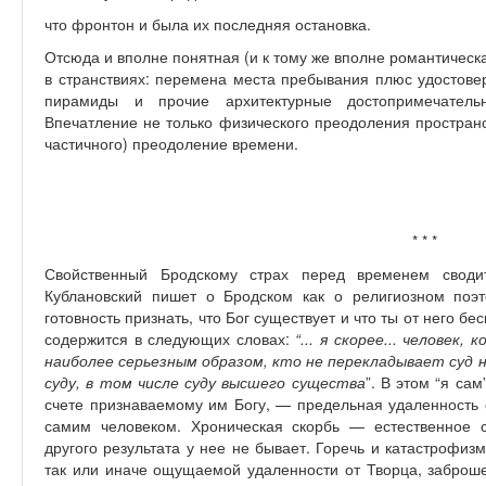
что фронтон и была их последняя остановка.
Отсюда и вполне понятная (и к тому же вполне романтическ
в странствиях: перемена места пребывания плюс удостовер
пирамиды и прочие архитектурные достопримечатель
Впечатление не только физического преодоления пространс
частичного) преодоление времени.
* * *
Свойственный Бродскому страх перед временем свод
Кублановский пишет о Бродском как о религиозном поэ
готовность признать, что Бог существует и что ты от него б
содержится в следующих словах:
“... я скорее... человек
наиболее серьезным образом, кто не перекладывает суд н
суду, в том числе суду высшего существа
”. В этом “я сам
счете признаваемому им Богу, — предельная удаленность о
самим человеком. Хроническая скорбь — естественное с
другого результата у нее не бывает. Горечь и катастрофиз
так или иначе ощущаемой удаленности от Творца, заброшен