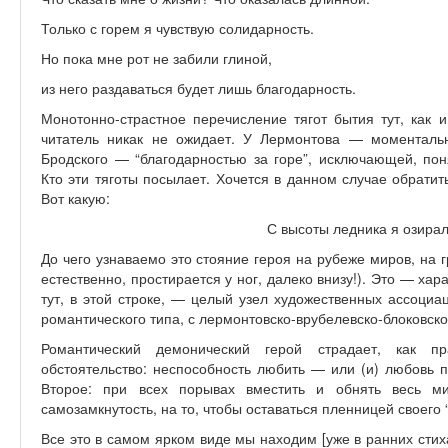
Только с горем я чувствую солидарность.
Но пока мне рот не забили глиной,
из него раздаваться будет лишь благодарность.
Монотонно-страстное перечисление тягот бытия тут, как и
читатель никак не ожидает. У Лермонтова — моменталь
Бродского — “благодарностью за горе”, исключающей, пон
Кто эти тяготы посылает. Хочется в данном случае обратит
Вот какую:
С высоты ледника я озира
До чего узнаваемо это стояние героя на рубеже миров, на 
естественно, простирается у ног, далеко внизу!). Это — ха
тут, в этой строке, — целый узел художественных ассоциа
романтического типа, с лермонтовско-врубелевско-блоковско
Романтический демонический герой страдает, как пр
обстоятельство: неспособность любить — или (и) любовь 
Второе: при всех порывах вместить и обнять весь ми
самозамкнутость, на то, чтобы оставаться пленницей своего “
Все это в самом ярком виде мы находим [уже в ранних стих