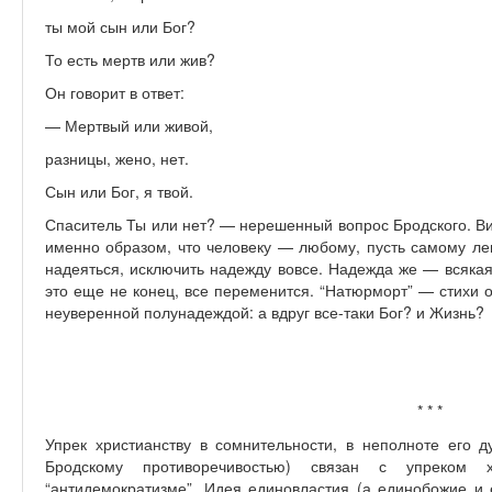
ты мой сын или Бог?
То есть мертв или жив?
Он говорит в ответ:
— Мертвый или живой,
разницы, жено, нет.
Сын или Бог, я твой.
Спаситель Ты или нет? — нерешенный вопрос Бродского. Ви
именно образом, что человеку — любому, пусть самому ле
надеяться, исключить надежду вовсе. Надежда же — всякая
это еще не конец, все переменится. “Натюрморт” — стихи 
неуверенной полунадеждой: а вдруг все-таки Бог? и Жизнь?
* * *
Упрек христианству в сомнительности, в неполноте его д
Бродскому противоречивостью) связан с упреком х
“антидемократизме”. Идея единовластия (а единобожие и 