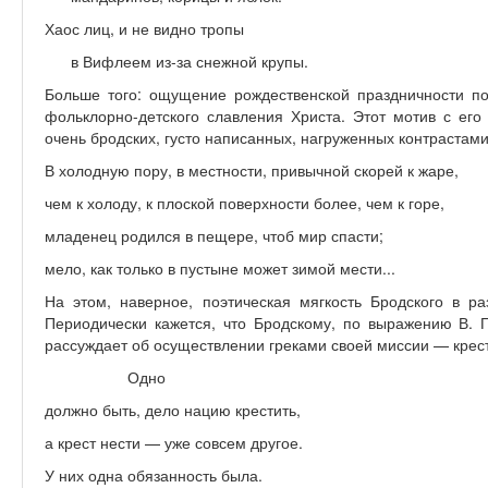
Хаос лиц, и не видно тропы
в Вифлеем из-за снежной крупы.
Больше того: ощущение рождественской праздничности по
фольклорно-детского славления Христа. Этот мотив с его
очень бродских, густо написанных, нагруженных контрастами
В холодную пору, в местности, привычной скорей к жаре,
чем к холоду, к плоской поверхности более, чем к горе,
младенец родился в пещере, чтоб мир спасти;
мело, как только в пустыне может зимой мести...
На этом, наверное, поэтическая мягкость Бродского в ра
Периодически кажется, что Бродскому, по выражению В. П
рассуждает об осуществлении греками своей миссии — крест
Одно
должно быть, дело нацию крестить,
а крест нести — уже совсем другое.
У них одна обязанность была.