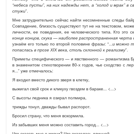
“небеса пусты”, на них надежды нет, а “холод и мрак” в 
стужи
”.
Мне затруднительно сейчас найти несомненные следы байро
Совпадение, близость существуют тут не на текстовом, мож
личности, ее поведения, ее человеческого типа. Кто это 
конце концов, скука — наиболее распространенная черта
узнаём его только по второй половине фразы: “...
и можно т
попаслась в прозе Х
I
Х века, столь склонной к реализму
”.
Приметы специфического — и явственного — романтизма Б
в знаменитом стихотворении 80-х годов, чье сходство с ле
я...” уже отмечалось:
Я входил вместо дикого зверя в клетку,
выжигал свой срок и кликуху гвоздем в бараке... <...>
С высоты ледника я озирал полмира,
трижды тонул, дважды бывал распорот.
Бросил страну, что меня вскормила.
Из забывших меня можно составить город... <...>
Что сказать мне о жизни? Что оказалась длинной.