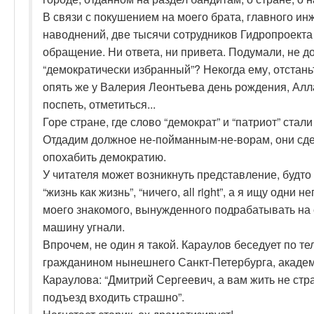
В связи с покушением на моего брата, главного ин
наводнений, две тысячи сотрудников Гидропроекта
обращение. Ни ответа, ни привета. Подумали, не д
“демократически избранный”? Некогда ему, отстаньт
опять же у Валерия Леонтьева день рождения, Алл
поспеть, отметиться...
Горе стране, где слово “демократ” и “патриот” ста
Отдадим должное не-пойманным-не-ворам, они сдел
опохабить демократию.
У читателя может возникнуть представление, будто 
“жизнь как жизнь”, “ничего, all right”, а я ищу одни 
моего знакомого, вынужденного подрабатывать на с
машину угнали.
Впрочем, не один я такой. Караулов беседует по 
гражданином нынешнего Санкт-Петербурга, академ
Караулова: “Дмитрий Сергеевич, а вам жить не стра
подъезд входить страшно”.