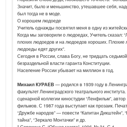
Значит, было и меньшинство, утешавшее себя, над
был тогда не в моде.
О хорошем людоеде
Учитель однажды посвятил меня в одну из житейск
Когда мы заговорили о людоедах, Учитель сказал: 
плохих людоедов и на людоедов хороших. Плохие 
людоеды едят других”.
Сегодня в России, слава Богу, не тридцать седьмой
безраздельной власти гаранта Конституции.
Население России убывает на миллион в год.
Михаил КУРАЕВ
— родился в 1939 году в Ленингр
факультет Ленинградского театрального института.
сценарной коллегии киностудии “Ленфильм”, авто
фильмов. С 1987 года выступает как прозаик. Печат
“Дружбе народов” — повести “Капитан Дикштейн”, 
тайна”, “Зеркало Монтачки” и др.
* Сорокина С. “Общая газета”, 1996, № 31. С.4.