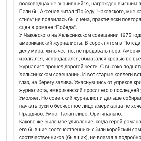
полководцах не значившийся, награжден высшим п
Если бы Аксенов читал “Победу” Чаковского, мне 
стиль” не появилась бы сцена, практически повто
сцен в романе “Победа”.
У Чаковского на Хельсинкском совещании 1975 год
американский журналисты. В сорок пятом в Потсдам
делу мира, жить честно, не продавать пера. Амери
изолгался, испродавался, обмазался кровью во вье
журналист прошел дорогой чести. С высоко поднят
Хельсинкском совещании. И вот старые коллеги вст
глаз, на берегу залива. Ужаснувшись от упреков кр
журналиста, американский просит его о последней у
Умоляет. Но советский журналист и дальше собирае
пачкать руки о бесчестное лицо американца не хоче
Правдиво. Умно. Талантливо. Оригинально.
Каково же было мое удивление, когда герой романа
его бывшие соотечественники сбили корейский сам
соотечественников (бывших), не влезая в подробно