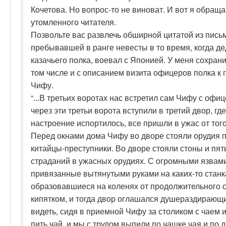
Кочетова. Но вопрос-то не виноват. И вот я обраща
утомленного читателя.
Позвольте вас развлечь обширной цитатой из пись
пребывавшей в ранге невесты в то время, когда дед
казачьего полка, воевал с Японией. У меня сохрани
том числе и с описанием визита офицеров полка к
Чифу.
“...В третьих воротах нас встретил сам Чифу с оф
через эти третьи ворота вступили в третий двор, гд
настроение испортилось, все пришли в ужас от тог
Перед окнами дома Чифу во дворе стояли орудия п
китайцы-преступники. Во дворе стояли стоны и пят
страданий в ужасных орудиях. С огромными язвами
привязанные вытянутыми руками на каких-то станка
образовавшиеся на коленях от продолжительного 
кипятком, и тогда двор оглашался душераздирающ
видеть, сидя в приемной Чифу за столиком с чаем 
пить чай, и мы с трудом выпили по чашке чая и по