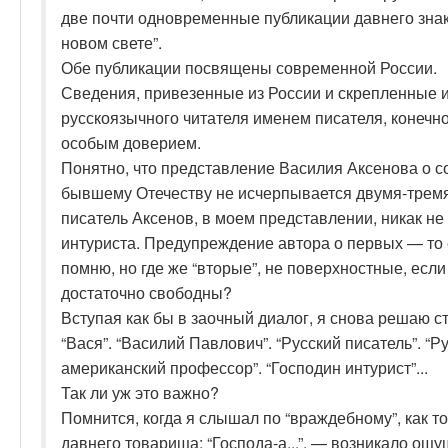
две почти одновременные публикации давнего знако
новом свете”.
Обе публикации посвящены современной России.
Сведения, привезенные из России и скрепленные 
русскоязычного читателя именем писателя, конечно
особым доверием.
Понятно, что представление Василия Аксенова о с
бывшему Отечеству не исчерпывается двумя-тремя
писатель Аксенов, в моем представлении, никак не
интуриста. Предупреждение автора о первых — то
помню, но где же “вторые”, не поверхностные, есл
достаточно свободны?
Вступая как бы в заочный диалог, я снова решаю ст
“Вася”. “Василий Павлович”. “Русский писатель”. “
американский профессор”. “Господин интурист”...
Так ли уж это важно?
Помнится, когда я слышал по “враждебному”, как т
давнего товарища: “Господа-а...”, — возникало ощ