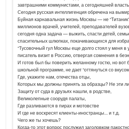
завтрашними коммунистами, а сегодняшней власт
Сегодня русская интеллигенция обречена на выми
Буйная карнавальная жизнь Москвы — не “Титаник
миллионов врачей, учителей, преподавателей вуз
сегодня одна задача — выжить, спасти детей, семью,
спасительных шлюпках, покачивающихся для избра
“Тусовочный гул Москвы еще долго стоял у меня в 
писатель визит в Россию, отвергая сомнения в без
И готов был бы поверить желанному гостю, но вот 
школьной программе, не дает “оттянуться со вкусом”
Где, укажите нам, отечества отцы,
Которых мы должны принять за образцы? Не эти ли
Защиту от суда в друзьях нашли, в родстве,
Великолепные соорудя палаты,
Где разливаются в пирах и мотовстве
И где не воскресят клиенты-иностранцы... и т.д.
Чего же ты хочешь?
Когда-то этот вопрос послужил заголовком пакос