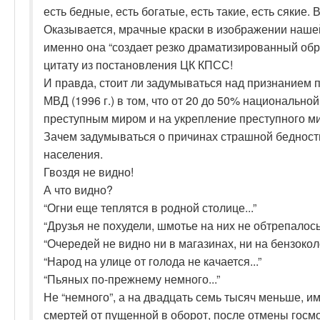
есть бедные, есть богатые, есть такие, есть сякие. Всё
Оказывается, мрачные краски в изображении наше
именно она “создает резко драматизированный обр
цитату из постановления ЦК КПСС!
И правда, стоит ли задумываться над признанием
МВД (1996 г.) в том, что от 20 до 50% национально
преступным миром и на укрепление преступного ми
Зачем задумываться о причинах страшной бедност
населения.
Гвоздя не видно!
А что видно?
“Огни еще теплятся в родной столице...”
“Друзья не похудели, шмотье на них не обтрепалось.
“Очередей не видно ни в магазинах, ни на бензоколо
“Народ на улице от голода не качается...”
“Пьяных по-прежнему немного...”
Не “немного”, а на двадцать семь тысяч меньше, и
смертей от пущенной в оборот, после отмены госм