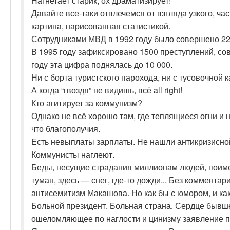
Нагнетает старик, ох драматизирует!
Давайте все-таки отвлечемся от взгляда узкого, ча
картина, нарисованная статистикой.
Сотрудниками МВД в 1992 году было совершено 22
В 1995 году зафиксировано 1500 преступлений, с
году эта цифра поднялась до 10 000.
Ни с борта туристского парохода, ни с тусовочной 
А когда “гвоздя” не видишь, всё all right!
Кто агитирует за коммунизм?
Однако не всё хорошо там, где теплящиеся огни и
что благополучия.
Есть невыплаты зарплаты. Не нашли антикризисно
Коммунисты наглеют.
Беды, несущие страдания миллионам людей, поиме
туман, здесь — снег, где-то дожди... Без коммент
антисемитизм Макашова. Но как бы с юмором, и как
Больной президент. Больная страна. Сердце бывш
ошеломляющее по наглости и цинизму заявление п