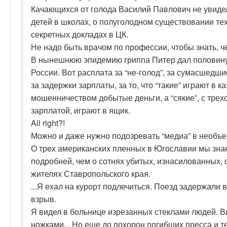
Качающихся от голода Василий Павлович не увидел
детей в школах, о полуголодном существовании тех
секретных докладах в ЦК.
Не надо быть врачом по профессии, чтобы знать, 
В нынешнюю эпидемию гриппа Питер дал половину
России. Вот расплата за “не-голод”, за сумасшедши
за задержки зарплаты, за то, что “такие” играют в ка
мошенничеством добытые деньги, а “сякие”, с тре
зарплатой, играют в ящик.
All right?!
Можно и даже нужно подозревать “медиа” в необъе
О трех американских пленных в Югославии мы зна
подробней, чем о сотнях убитых, изнасилованных,
жителях Ставропольского края.
...Я ехал на курорт подлечиться. Поезд задержали 
взрыв.
Я видел в больнице изрезанных стеклами людей. 
ножками... Но еще до похорон погибших пресса и т