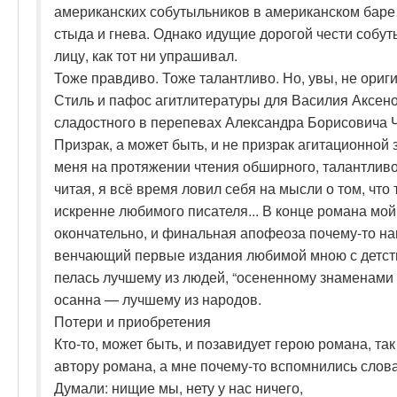
американских собутыльников в американском баре
стыда и гнева. Однако идущие дорогой чести собут
лицу, как тот ни упрашивал.
Тоже правдиво. Тоже талантливо. Но, увы, не ориг
Стиль и пафос агитлитературы для Василия Аксенова
сладостного в перепевах Александра Борисовича 
Призрак, а может быть, и не призрак агитационно
меня на протяжении чтения обширного, талантливо
читая, я всё время ловил себя на мысли о том, что 
искренне любимого писателя... В конце романа мо
окончательно, и финальная апофеоза почему-то н
венчающий первые издания любимой мною с детств
пелась лучшему из людей, “осененному знаменами 
осанна — лучшему из народов.
Потери и приобретения
Кто-то, может быть, и позавидует герою романа, та
автору романа, а мне почему-то вспомнились слов
Думали: нищие мы, нету у нас ничего,