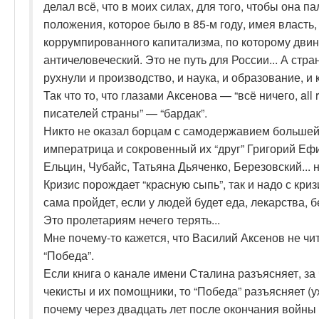
делал всё, что в моих силах, для того, чтобы она пал
положения, которое было в 85-м году, имея власть,
коррумпированного капитализма, по которому двин
античеловеческий. Это не путь для России... А стр
рухнули и производство, и наука, и образование, и 
Так что то, что глазами Аксенова — “всё ничего, all
писателей страны” — “бардак”.
Никто не оказал борцам с самодержавием большей 
императрица и сокровенный их “друг” Григорий Еф
Ельцин, Чубайс, Татьяна Дьяченко, Березовский...
Кризис порождает “красную сыпь”, так и надо с кри
сама пройдет, если у людей будет еда, лекарства, 
Это пролетариям нечего терять...
Мне почему-то кажется, что Василий Аксенов не ч
“Победа”.
Если книга о канале имени Сталина разъясняет, з
чекисты и их помощники, то “Победа” разъясняет (
почему через двадцать лет после окончания войны