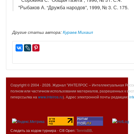
*Рыбаков А. “Дружба народов”, 1999, № 3. С. 175.
Другие статьи автора:
Кураев Михаил
Copyright © 2004 -
2026. Журнал "ИНТЕЛРОС – Интеллектуальная Росси
полном или частичном использовании материалов, разрешенных к вос
гиперссылка на
www.intelros.ru
). Адрес электронной почты редакции:
int
Следить за ходом турнира - Citi Open:
TennisBB
.