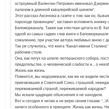
остроумный Валентин Петрович именовал Дзержинс
палачом в длинной кавалерийской шинели”.
Этот рассказ Аксенова в газете о том, как он, быва
пароходе провинцию”, заставил вспомнить книжку 
Беломорканалу. Также как хлесткая цитата из В. К
одной из самых гадких глав книги о Беломорканале
сожалению, при участии автора любимых мною с де
Так уж случилось, что книга “Канал имени Сталина”
рабочем столе.
Она, как петух на шпиле лютеранского собора, пос
предательстве, о человеческой слабости и... о не
Жизнь как жизнь
Помнится, мы недоумевали, как же не видели чес
приезжавшие в Советский Союз, страшной, невидан
переживаемой страной, переживаемой народом?
Мы искали щадящие объяснения и не находили.
Вот и сегодня я читаю и не верю своим глазам: “...И
ничего особенного в принципе. Жизнь как жизнь. Н