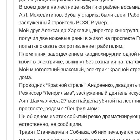
В моем доме на лестнице избит и ограблен восьм
А.Л. Можевитинов. Зубы у старика были свои! Рабо
заслуженный строитель РСФСР умер...
Мой друг Александр Харкевич, директор киногрупп
получил две ножевые раны в живот на проспекте Га
попытке оказать сопротивление грабителям.
Племянник, завотделением кардиохирургии одной из
избит в электричке, выкинут без сознания на платф
Мой многолетний знакомый, электрик “Красной стре
дома.
Проводник “Красной стрелы” Андреенко, двадцать т
Режиссер “Ленфильма”, заслуженный деятель искус
Аян Шахмалиева 27 мая найдена убитой на лестни
проспекте, рядом с “Ленфильмом”.
Ни об одном из этих событий резко драматизирующ
естественно, не сообщили.
Травят Станкевича и Собчака, об них печалуется се
городе, отданном на раздел бандитам, о стране, о