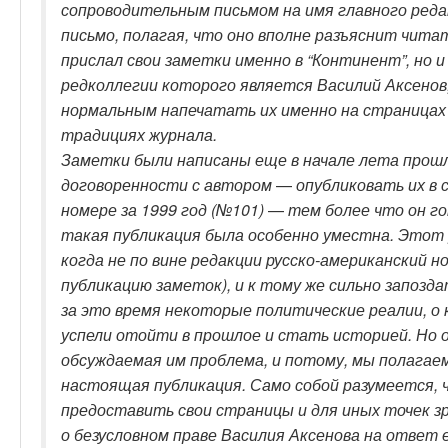
сопроводительным письмом на имя главного реда
письмо, полагая, что оно вполне разъяснит чита
прислал свои заметки именно в “Континент”, но и
редколлегии которого является Василий Аксено
нормальным напечатать их именно на страницах
традициях журнала.
Заметки были написаны еще в начале лета прошл
договоренности с автором
—
опубликовать их в
номере за 1999 год (№101)
—
тем более что он го
такая публикация была особенно уместна. Этот 
когда не по вине редакции русско-американский н
публикацию заметок), и к тому же сильно запозда
за это время некоторые политические реалии, о
успели отойти в прошлое и стать историей. Но 
обсуждаемая им проблема, и потому, мы полагаем
настоящая публикация. Само собой разумеется, ч
предоставить свои страницы и для иных точек зр
о безусловном праве Василия Аксенова на ответ 