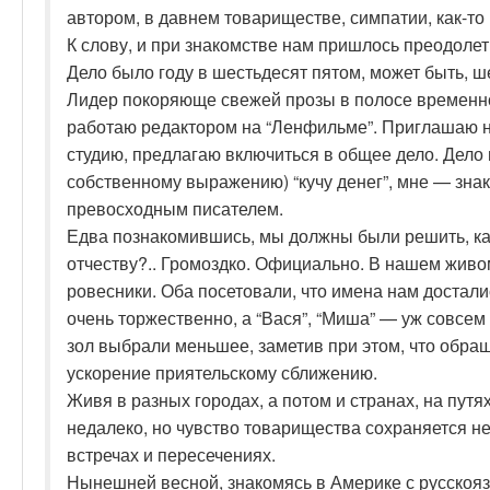
автором, в давнем товариществе, симпатии, как-то 
К слову, и при знакомстве нам пришлось преодолет
Дело было году в шестьдесят пятом, может быть, ше
Лидер покоряюще свежей прозы в полосе временно
работаю редактором на “Ленфильме”. Приглашаю н
студию, предлагаю включиться в общее дело. Дело 
собственному выражению) “кучу денег”, мне — зна
превосходным писателем.
Едва познакомившись, мы должны были решить, как
отчеству?.. Громоздко. Официально. В нашем живо
ровесники. Оба посетовали, что имена нам достали
очень торжественно, а “Вася”, “Миша” — уж совсем
зол выбрали меньшее, заметив при этом, что обращ
ускорение приятельскому сближению.
Живя в разных городах, а потом и странах, на пут
недалеко, но чувство товарищества сохраняется н
встречах и пересечениях.
Нынешней весной, знакомясь в Америке с русскоязы