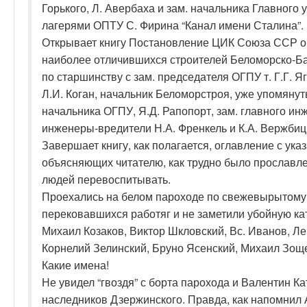
Горького, Л. Авербаха и зам. начальника Главног
лагерями ОПТУ С. Фирина “Канал имени Сталина”.
Открывает книгу Постановление ЦИК Союза ССР о
наиболее отличившихся строителей Беломорско-Ба
по старшинству с зам. председателя ОГПУ т. Г.Г. Я
Л.И. Коган, начальник Беломорстроя, уже упомянут
начальника ОГПУ, Я.Д.
Рапопорт, зам. главного и
инженеры-вредители Н.А. Френкель и К.А. Вержбиц
Завершает книгу, как полагается, оглавление с ук
объясняющих читателю, как трудно было прославле
людей перевоспитывать.
Проехались на белом пароходе по свежевырытому к
перековавшихся работяг и не заметили убойную ка
Михаил Козаков, Виктор Шкловский, Вс. Иванов, Ле
Корнелий Зелинский, Бруно Ясенский, Михаил Зощен
Какие имена!
Не увидел “гвоздя” с борта парохода и Валентин К
наследников Дзержинского. Правда, как напомнил А