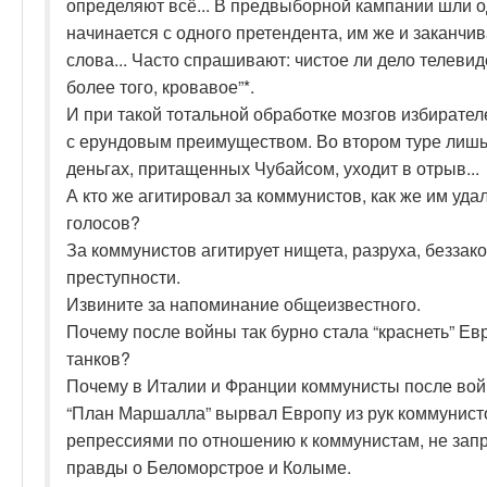
определяют всё... В предвыборной кампании шли од
начинается с одного претендента, им же и заканчив
слова... Часто спрашивают: чистое ли дело телевид
более того, кровавое”*.
И при такой тотальной обработке мозгов избирател
с ерундовым преимуществом. Во втором туре лишь 
деньгах, притащенных Чубайсом, уходит в отрыв...
А кто же агитировал за коммунистов, как же им уда
голосов?
За коммунистов агитирует нищета, разруха, беззак
преступности.
Извините за напоминание общеизвестного.
Почему после войны так бурно стала “краснеть” Евр
танков?
Почему в Италии и Франции коммунисты после вой
“План Маршалла” вырвал Европу из рук коммунисто
репрессиями по отношению к коммунистам, не за
правды о Беломорстрое и Колыме.