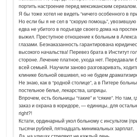
портить настроение перед мексиканским сериалом.
Я бы тоже хотел не видеть “ничего особенного в пр
Но если бы я не сел в “скорую помощь”, увозившую
едва не убитого в подъезде своего дома на проспе
выжил. Преступное отношение к больным в Алекса
глазами. Безнаказанность гарантирована юридиче
высокого начальства! Перевез брата в Институт г
стороне. Лечение платное, ухода нет. Передавали б
всей семьей. Научили заново разговаривать, ходит
клинике больной овшивел, но не будем драматизиро
Не знаю, как в “родной столице”, а в Питере больн
постельное белье, лекарства, шприцы.
Впрочем, есть больницы “такие” и “сякие”. Но там, 
заказ и охрана в коридоре, — единицы, для осталь
right?!
Кстати, ординарный укол больному с инсультом (пр
тысячи рублей, пятнадцать минимальных зарплат.
Да, на улицах стреляют не каждый день.