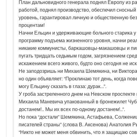
План дальновидного генерала поднял Европу из ра
работой, поднял производство, обеспечил сносны
уровень, гарантировал личную и общественную б
процентам!
Начни Ельцин и удерживающие больного старика у
программу подъема жизненного уровня, начни реал
никакие коммунисты, баркашовцы-макашовцы и пикн
пугать тридцать седьмым годом, загрязнением сред
искажением всего живого, будто оно сегодня не ис
Не заподозришь ни Михаила Шемякина, ни Виктора 
но один объявляет: “Проклинаю тот день, когда пов
могу Ельцину сказать в глаза: дурак...”.
У гроба застреленного днем на Невском проспекте
Михаила Маневича упакованный в бронежилет Чуба
достанем!.. Мы их всех по-одному достанем!..”.
Но пока “достали” Шемякина, Астафьева, Солжени
писателей страны” (слова В. Аксенова) Анатолия Р
“Никто не может меня обвинить, что я защищаю сов