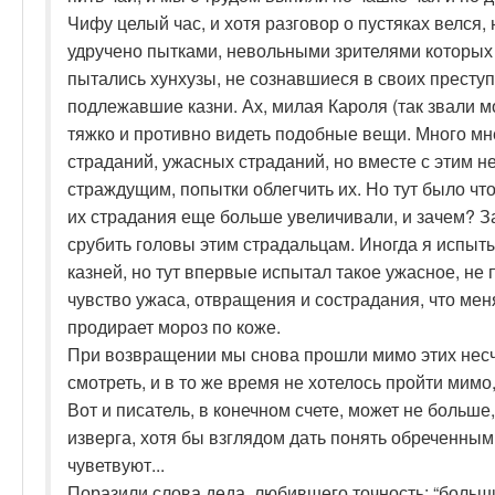
Чифу целый час, и хотя разговор о пустяках велся
удручено пытками, невольными зрителями которых
пытались хунхузы, не сознавшиеся в своих преступ
подлежавшие казни. Ах, милая Кароля (так звали 
тяжко и противно видеть подобные вещи. Много мн
страданий, ужасных страданий, но вместе с этим н
страждущим, попытки облегчить их. Но тут было чт
их страдания еще больше увеличивали, и зачем? З
срубить головы этим страдальцам. Иногда я испыт
казней, но тут впервые испытал такое ужасное, 
чувство ужаса, отвращения и сострадания, что мен
продирает мороз по коже.
При возвращении мы снова прошли мимо этих несч
смотреть, и в то же время не хотелось пройти мимо,
Вот и писатель, в конечном счете, может не больше
изверга, хотя бы взглядом дать понять обреченным,
чуветвуют...
Поразили слова деда, любившего точность: “больши