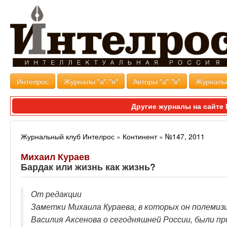
Интелрос
Журналы "а"-"я"
Авторы "а"-"я"
Журналь
Другие журналы на сайт
Журнальный клуб Интелрос
»
Континент
»
№147, 2011
Михаил Кураев
Бардак или жизнь как жизнь?
От редакции
Заметки Михаила Кураева, в которых он полеми
Василия Аксенова о сегодняшней России, были п