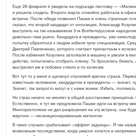
Еще 28 февраля я увидела на подъезде листовку — «Мили
и решила сходить. Второго марта спокойно работала в офисе
встреча. После обеда позвонил Пашка и очень странным голо
сказал, что второй кандидат от оппозиции, Александр Козули
выступить на так называемом 3-м Всебелорусском народном
довольно-таки рьяно. Кандидата в президенты, уже немолодо
попытку обратиться к людям избили трое спецназовцев. Ср
Дмитрий Павличенко, которого считают причастным к исчез­н
После избиения­ Козулина затолкали в машину и увезли в ми
действо, попытались отобрать пленку. Те бросились бежать, 
выстрелил им в лобовое стекло и по колесам.
Вот тут-то у меня и щелкнул спусковой крючок страха. Перв
известным человеком, кандидатом в президенты — значит, ч
Значит, так за­просто могут и с нами всеми. Избить, поломать
Но страх ничего не меняет в общей расстановке принципов. 
Естественно, я тут же предложила Пашке идти на встречу вме
Мингорисполком не дал разрешения на эту встречу, она буд
жаргоне — несанкционированным митингом.
В таких случаях срабатывает «эффект задницы». Я так назыв
возможным последствиям, когда ужасно хочется и непременн