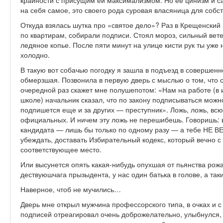
крайности с присущим ей максимализмом. Но ее цинизм и 
на себя самое, это своего рода суровая власяница для собст
Откуда взялась шутка про «святое дело»? Раз в Крещенский в
по квартирам, собирали подписи. Стоял мороз, сильный вет
ледяное копье. После пяти минут на улице кисти рук ты уже 
холодно.
В такую вот собачью погодку я зашла в подъезд в совершен
обмерзшая. Позвонила в первую дверь с мыслью о том, что 
очередной раз скажет мне полушепотом: «Нам на работе (в 
школе) начальник сказал, что по закону подписываться можн
подпишется еще и за других — преступник». Ложь, ложь, вс
официальных. И ничем эту ложь не перешибешь. Говоришь: в
кандидата — лишь бы только по одному разу — а тебе НЕ ВЕ
убеждать, доставать Избирательный кодекс, который вечно с
соответствующее место.
Или высунется опять какая-нибудь опухшая от пьянства рожа
дествуюшчага прызыдента, у нас один батька в голове, а таки
Наверное, чтоб не мучились…
Дверь мне открыл мужчина профессорского типа, в очках и с
подписей отреагировал очень доброжелательно, улыбнулся, 