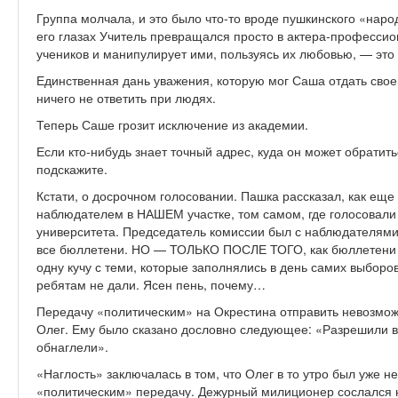
Группа молчала, и это было что-то вроде пушкинского «наро
его глазах Учитель превращался просто в актера-профессион
учеников и манипулирует ими, пользуясь их любовью, — это 
Единственная дань уважения, которую мог Саша отдать сво
ничего не ответить при людях.
Теперь Саше грозит исключение из академии.
Если кто-нибудь знает точный адрес, куда он может обратит
подскажите.
Кстати, о досрочном голосовании. Пашка рассказал, как ещ
наблюдателем в НАШЕМ участке, том самом, где голосовали 
университета. Председатель комиссии был с наблюдателями
все бюллетени. НО — ТОЛЬКО ПОСЛЕ ТОГО, как бюллетени д
одну кучу с теми, которые заполнялись в день самих выборов
ребятам не дали. Ясен пень, почему…
Передачу «политическим» на Окрестина отправить невозможн
Олег. Ему было сказано дословно следующее: «Разрешили в
обнаглели».
«Наглость» заключалась в том, что Олег в то утро был уже н
«политическим» передачу. Дежурный милиционер сослался н