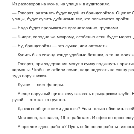
Из разговоров на кухне, на улице и в аудиториях.
— Говорят, разгонять будут водой из брандспойтов. Оцепят
улицы, будут лупить дубинками тех, кто попытается пройти.
— Надо будет прорываться организованно, группами.
— Ч-черт, холодно же мокрому, особенно если будет мороз.
— Ну, брандспойты — это лучше, чем автоматы…
— Купить бы в секонд-хэнде удобные ботинки, а то на моих
— Говорят, при задержании могут в сумку подкинуть наркотик
карманы. Чтобы не отбили почки, надо надевать на спину рю
туда пару книжек.
— Лучше — лист фанеры.
— А еще наручный щиток хочу заказать в рыцарском клубе. Н
рукой — это как-то грустно.
— Да как вообще с ними драться? Если только облепить всей
— Моя жена, как назло, 19-го работает. И офис по проспекту
— А при чем здесь работа? Пусть себе после работы тихоньк