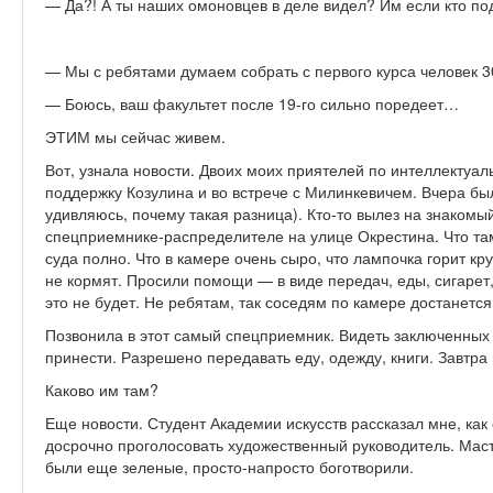
— Да?! А ты наших омоновцев в деле видел? Им если кто п
— Мы с ребятами думаем собрать с первого курса человек 30
— Боюсь, ваш факультет после 19-го сильно поредеет…
ЭТИМ мы сейчас живем.
Вот, узнала новости. Двоих моих приятелей по интеллектуаль
поддержку Козулина и во встрече с Милинкевичем. Вчера был 
удивляюсь, почему такая разница). Кто-то вылез на знакомый
спецприемнике-распределителе на улице Окрестина. Что там
суда полно. Что в камере очень сыро, что лампочка горит кр
не кормят. Просили помощи — в виде передач, еды, сигарет,
это не будет. Не ребятам, так соседям по камере достанется
Позвонила в этот самый спецприемник. Видеть заключенных
принести. Разрешено передавать еду, одежду, книги. Завтра
Каково им там?
Еще новости. Студент Академии искусств рассказал мне, как 
досрочно проголосовать художественный руководитель. Масте
были еще зеленые, просто-напросто боготворили.