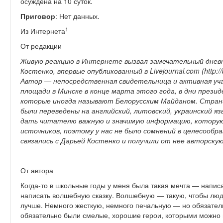
осуждена на 10 суток.
Приговор
: Нет данных.
1
Из Интернета
От редакции
Живую реакцию в Интернете вызвал замечательный дневн
Костенко, впервые опубликованный в Livejournal.com (http://b
Автор — непосредственная свидетельница и активная уч
площади в Минске в конце марта этого года, в дни прези
которые иногда называют Белорусским Майданом. Страниц
были переведены на английский, литовский, украинский­ 
дать читателю важную и значимую­ информацию, которую
источников, поэтому у нас не было сомнений в целесообр
связались с Дарьей Костенко и получили от нее авторску
От автора
Когда-то в школьные годы у меня была такая мечта — написа
написать волшебную сказку. Волшебную — такую, чтобы люди
лучше. Немного жесткую, немного печальную — но обязател
обязательно были смелые, хорошие герои, которыми можно в