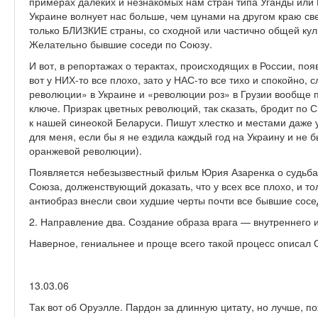
примерах далеких и незнакомых нам стран типа Уганды или 
Украине волнует нас больше, чем цунами на другом краю све
только БЛИЗКИЕ страны, со сходной или частично общей кул
Желательно бывшие соседи по Союзу.
И вот, в репортажах о терактах, происходящих в России, по
вот у НИХ-то все плохо, зато у НАС-то все тихо и спокойно,
революции» в Украине и «революции роз» в Грузии вообще п
ключе. Призрак цветных революций, так сказать, бродит по С
к нашей синеокой Беларуси. Пишут хлестко и местами даже 
для меня, если бы я не ездила каждый год на Украину и не 
оранжевой революции).
Появляется небезызвестный фильм Юрия Азаренка о судьбах
Союза, долженствующий доказать, что у всех все плохо, и то
антиобраз внесли свои худшие черты почти все бывшие сосе
2. Направление два. Создание образа врага — внутреннего 
Наверное, гениальнее и проще всего такой процесс описал
13.03.06
Так вот об Оруэлле. Пардон за длинную цитату, но лучше, п