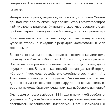
спецназом. Настаивать на своем праве постоять я не стала.
04.03.06
Интересные порой доходят слухи. Говорят, что Олега Улеви
при попытке пройти сквозь оцепление, чтобы сфо­тографиров
избили люди в штатском. Журналистское удостоверение с ак
пробили череп. Олега увезли в больницу и тут же прооперир
Услышать такое тем страшней, когда ты хоть чуть-чуть, хоть 
курсе на втором, я заходила в редакцию «Комсомолки в Бела
меня помнит.
Да, когда-то в моем родном городе на встрече с кандидатом
площадь и избивать избирателей. Помню, тогда я впервые в 
Сопливая восторженная девчонка, я от того Лукашенко, двен
неудивительно. Весь наш маленький провинциальный городок
«батьки». Плюс мощное действие семейного воспитания. Я в
Алексеева о славе русского оружия. Славянское братство — 
Достаточно ли сказать, что через пару лет, во время войны 
дому на помощь братьям-славянам, как добровольцы перво
Очень долго после выборов 1994 года я политикой особенно
устраивало. Я даже была членом Белорусского патриотическ
практически не занимались идеологией. Организовывали КВН