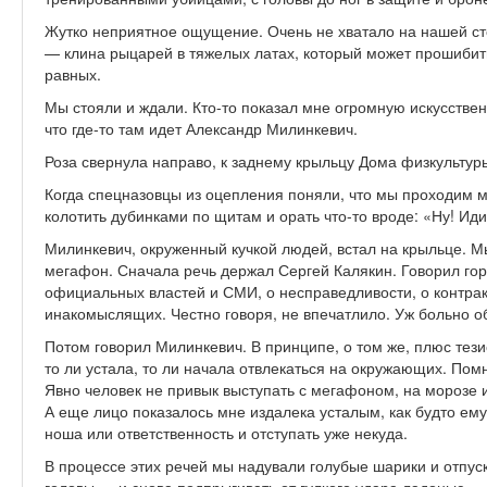
Жутко неприятное ощущение. Очень не хватало на нашей ст
— клина рыцарей в тяжелых латах, который может прошибить
равных.
Мы стояли и ждали. Кто-то показал мне огромную искусствен
что где-то там идет Александр Милинкевич.
Роза свернула направо, к заднему крыльцу Дома физкультуры
Когда спецназовцы из оцепления поняли, что мы проходим м
колотить дубинками по щитам и орать что-то вроде: «Ну! Иди
Милинкевич, окруженный кучкой людей, встал на крыльце. М
мегафон. Сначала речь держал Сергей Калякин. Говорил гор
официальных властей и СМИ, о несправедливости, о контра
инакомыслящих. Честно говоря, не впечатлило. Уж больно о
Потом говорил Милинкевич. В принципе, о том же, плюс тези
то ли устала, то ли начала отвлекаться на окружающих. Помн
Явно человек не привык выступать с мегафоном, на морозе 
А еще лицо показалось мне издалека усталым, как будто ему
ноша или ответственность и отступать уже некуда.
В процессе этих речей мы надували голубые шарики и отпуск