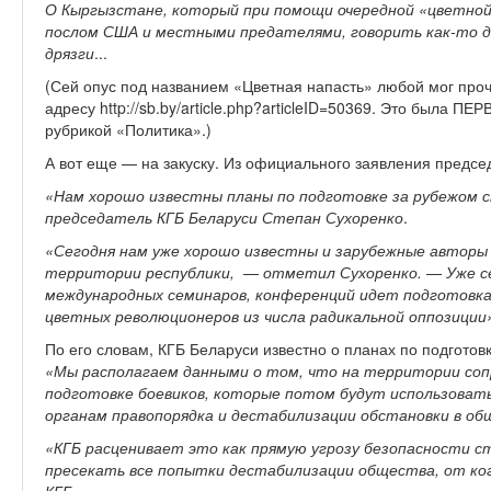
О Кыргызстане, который при помощи очередной «цветно
послом США и местными предателями, говорить как-то д
дрязги
...
(Сей опус под названием «Цветная напасть» любой мог про
адресу http://sb.by/article.php?articleID=50369. Это была ПЕ
рубрикой «Политика».)
А вот еще — на закуску. Из официального заявления председ
«Нам хорошо известны планы по подготовке за рубежом с
председатель КГБ Беларуси Степан Сухоренко
.
«Сегодня нам уже хорошо известны и зарубежные авторы 
территории республики, — отметил Сухоренко. — Уже се
международных семинаров, конференций идет подготовка
цветных революционеров из числа радикальной оппозиции
По его словам, КГБ Беларуси известно о планах по подготов
«Мы располагаем данными о том, что на территории соп
подготовке боевиков, которые потом будут использоватьс
органам правопорядка и дестабилизации обстановки в о
«КГБ расценивает это как прямую угрозу безопасности 
пресекать все попытки дестабилизации общества, от ког