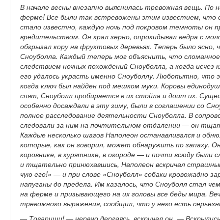
В начале весны внезапно выяснилась тревожная вещь. По 
ферме! Все были так встревожены этим известием, что с
стало известно, каждую ночь под покровом темноты он п
вредительством. Он крал зерно, опрокидывал ведра с мол
обгрызал кору на фруктовых деревьях. Теперь было ясно, 
Сноуболла. Каждый теперь мог объяснить, что сломанное
следствием ночных похождений Сноуболла, а когда исчез к
его удалось украсть именно Сноуболлу. Любопытно, что э
когда ключ был найден под мешком муки. Коровы единодушн
спят, Сноуболл пробирается в их стойла и доит их. Суще
особенно досаждали в эту зиму, были в соглашении со Сн
полное расследование деятельности Сноуболла. В сопро
следовали за ним на почтительном отдалении — он тща
Каждые несколько шагов Наполеон останавливался и обнюх
которые, как он говорил, может обнаружить по запаху. Он
коровнике, в курятнике, в огороде — и почти всюду были 
и тщательно принюхавшись, Наполеон вскричал страшным 
чую его!» — и при слове «Сноуболл» собаки кровожадно з
напуганы до предела. Им казалось, что Сноуболл стал че
на ферме и призывающего на их головы все беды мира. Вече
тревожного выражения, сообщил, что у него есть серьезн
— Товарищи! — нервно дергаясь, вскричал он. — Вскрылис