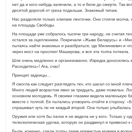
нет да и кого-нибудь калечили, а то и били до смерти. Так в
десятой дорогой от греха подальше. Знакомый типаж.
Нас разделяли только хлипкие ленточки. Они стояли молча, 
на площадь Свободы.
На площади уже собралось тысячи три народу, не считая тех
остался за оцеплением. Покричали «Жыве Беларусь» и «Мил
пытаясь найти знакомых и разобраться, где Милинкевич и что
через мост на проспект Машерова, и вся эта толпа потекла.
Шли очень медленно и организованно. Изредка доносились
Расходитесь»! Ага, счас!
Принцип задницы…
Я смогла как следует разглядеть тех, кто шагал со мной пле
Много людей возрастом явно за три­дцать, даже пожилых. Ложь
основном молодежь. Я своими глазами видела маленькую ба
вместе с толпой. Ее пытались уговорить отойти в сторону
спрашивал чуть ли не каждый второй. Она только улыбалась 
Оружия или хотя бы палок я не видела ни у кого. Только у о
телескопическая удочка, которую он раздвинул и привесил 
Были, конечно, среди толпы такие кряжистые мужики в возра