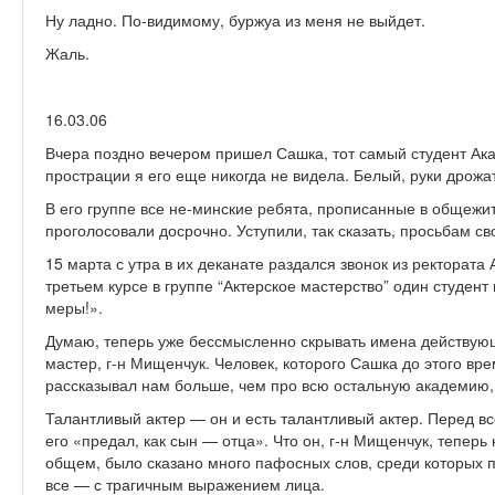
Ну ладно. По-видимому, буржуа из меня не выйдет.
Жаль.
16.03.06
Вчера поздно вечером пришел Сашка, тот самый студент Ака
прострации я его еще никогда не видела. Белый, руки дрожат
В его группе все не-минские ребята, прописанные в общежи
проголосовали досрочно. Уступили, так сказать, просьбам с
15 марта с утра в их деканате раздался звонок из ректората
третьем курсе в группе “Актерское мастерство” один студен
меры!».
Думаю, теперь уже бессмысленно скрывать имена действую
мастер, г-н Мищенчук. Человек, которого Сашка до этого вре
рассказывал нам больше, чем про всю остальную академию,
Талантливый актер — он и есть талантливый актер. Перед в
его «предал, как сын — отца». Что он, г-н Мищенчук, теперь
общем, было сказано много пафосных слов, среди которых 
все — с трагичным выражением лица.