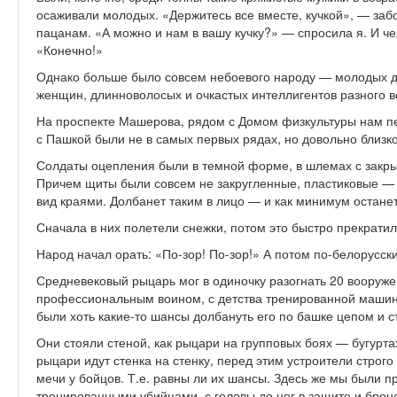
осаживали молодых. «Держитесь все вместе, кучкой», — заб
пацанам. «А можно и нам в вашу кучку?» — спросила я. И че
«Конечно!»
Однако больше было совсем небоевого народу — молодых де
женщин, длинноволосых и очкастых интеллигентов разного в
На проспекте Машерова, рядом с Домом физкультуры нам п
с Пашкой были не в самых первых рядах, но довольно близк
Солдаты оцепления были в темной форме, в шлемах с закр
Причем щиты были совсем не закругленные, пластиковые — 
вид краями. Долбанет таким в лицо — и как минимум остане
Сначала в них полетели снежки, потом это быстро прекратил
Народ начал орать: «По-зор! По-зор!» А потом по-белорусск
Средневековый рыцарь мог в одиночку разогнать 20 вооруже
профессиональным воином, с детства тренированной машино
были хоть какие-то шансы долбануть его по башке цепом и стя
Они стояли стеной, как рыцари на групповых боях — бугурта
рыцари идут стенка на стенку, перед этим устроители строг
мечи у бойцов. Т.е. равны ли их шансы. Здесь же мы были 
тренированными убийцами, с головы до ног в защите и брон