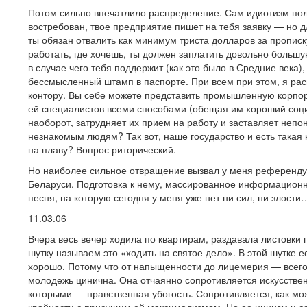
Потом сильно впечатлило распределение. Сам идиотизм пол
востребован, твое предприятие пишет на тебя заявку — но д
ты обязан отвалить как минимум триста долларов за прописк
работать, где хочешь, ты должен заплатить довольно большу
в случае чего тебя поддержит (как это было в Средние века),
бессмысленный штамп в паспорте. При всем при этом, я 
контору. Вы себе можете представить промышленную корпо
ей специалистов всеми способами (обещая им хороший социа
наоборот, затрудняет их прием на работу и заставляет непон
незнакомым людям? Так вот, наше государство и есть такая
на плаву? Вопрос риторический.
Но наиболее сильное отвращение вызвал у меня референду
Беларуси. Подготовка к нему, массированное информационн
песня, на которую сегодня у меня уже нет ни сил, ни злости
11.03.06
Вчера весь вечер ходила по квартирам, раздавала листовки
шутку называем это «ходить на святое дело». В этой шутке 
хорошо. Потому что от напыщенности до лицемерия — всего
молодежь цинична. Она отчаянно сопротивляется искусстве
которыми — нравственная убогость. Сопротивляется, как мож