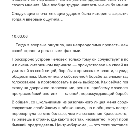
своего мнения. Мне вообще трудно навязать чье-либо мнени
Следующим впечатляющим ударом была история с закрытием
тогда я впервые ощутила…
10.03.06
…Тогда я впервые ощутила, как непреодолима пропасть ме
своей стране и реальными фактами.
Прискорбно устроен человек: только тому он сочувствует в 
и в очень смягченном варианте — прочувствовал на своей ш
учителей за свой лицей, борьбы с произволом власти, я увид
общежитием. Вспомнила о собственной борьбе за элементар
голосование, а проголосовать в день выборов. Как сейчас п
схожу на досрочное голосование, решить проблему с заселен
прекраснейший инстинкт — слепой, нерассуждающей борьб
В общем, со школьниками из разогнанного лицея меня сродни
сочувствие слабейшему и обиженному, но и общность постр
перевернула во мне больше, чем исчезновения Красовского, 
ты живешь в стране, где как-то вот так, незаметно, могут п
бывший председатель Центризбиркома, — это тоже заставля