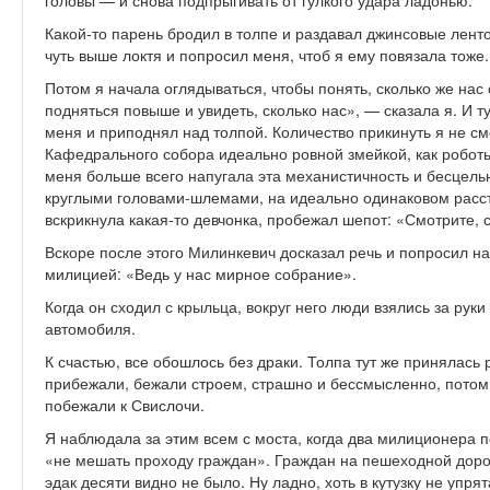
головы — и снова подпрыгивать от гулкого удара ладонью.
Какой-то парень бродил в толпе и раздавал джинсовые лент
чуть выше локтя и попросил меня, чтоб я ему повязала тоже.
Потом я начала оглядываться, чтобы понять, сколько же нас
подняться повыше и увидеть, сколько нас», — сказала я. И 
меня и приподнял над толпой. Количество прикинуть я не смо
Кафедрального собора идеально ровной змейкой, как робот
меня больше всего напугала эта механистичность и бесцель
круглыми головами-шлемами, на идеально одинаковом рассто
вскрикнула какая-то девчонка, пробежал шепот: «Смотрите, с
Вскоре после этого Милинкевич досказал речь и попросил на
милицией: «Ведь у нас мирное собрание».
Когда он сходил с крыльца, вокруг него люди взялись за руки
автомобиля.
К счастью, все обошлось без драки. Толпа тут же принялась 
прибежали, бежали строем, страшно и бессмысленно, потом 
побежали к Свислочи.
Я наблюдала за этим всем с моста, когда два милиционера 
«не мешать проходу граждан». Граждан на пешеходной доро
эдак десяти видно не было. Ну ладно, хоть в кутузку не уп