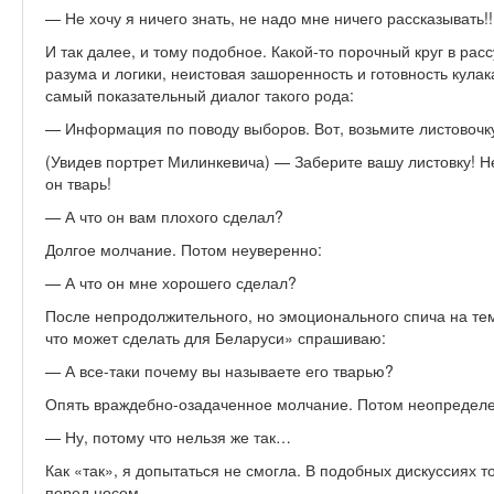
— Не хочу я ничего знать, не надо мне ничего рассказывать!!
И так далее, и тому подобное. Какой-то порочный круг в ра
разума и логики, неистовая зашоренность и готовность кула
самый показательный диалог такого рода:
— Информация по поводу выборов. Вот, возьмите листовочку
(Увидев портрет Милинкевича) — Заберите вашу листовку! Не 
он тварь!
— А что он вам плохого сделал?
Долгое молчание. Потом неуверенно:
— А что он мне хорошего сделал?
После непродолжительного, но эмоционального спича на те
что может сделать для Беларуси» спрашиваю:­
— А все-таки почему вы называете его тварью?
Опять враждебно-озадаченное молчание. Потом неопределе
— Ну, потому что нельзя же так…
Как «так», я допытаться не смогла. В подобных дискуссиях т
перед носом.