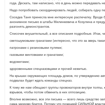
года. Дескать, там написано, что в день можно передавать 
Надо попробовать скоординировать людей, собирать одну пе
Соседка Таня принесла мне интересную распечатку. Вроде 
анонимное письмо в штабы Милинкевича и Козулина и преду
разгонять демонстрантов.
Списочек внушительный, а все описания подробные. Итак, чер
светошумовыми гранатами (интересно, что это за зверь такая
патронами с резиновыми пулями;
газовыми винтовками и гранатами;
водометами;
здоровенными спецназовцами и прочей нежитью.
На крышах окружающих площадь домов, по утверждению авто
подвалах будет ждать команды спецназ.
К тому же нам обещают группы провокаторов внутри толпы, 
взрывов, чтобы потом обвинить в них оппозицию.
Вполне возможно, все эти письма — всего лишь средство запу
сама здорово боится. Потому что позицией СИЛЬНОЙ власти,