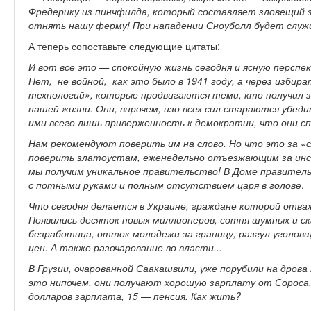
Фредерику из пинчфилда, который составляет зловещий з
отнять нашу ферму! При нападении Сноуболл будет слу
А теперь сопоставьте следующие цитаты:
И вот все это — спокойную жизнь сегодня и ясную перспе
Нет, не войной, как это было в 1941 году, а через избир
технологий», которые продвигаются теми, кто получил за
нашей жизни. Они, впрочем, изо всех сил стараются убед
ими всего лишь приверженность к демократии, что они с
Нам рекомендуют поверить им на слово. Но что это за «
поверить златоустам, еженедельно отъезжающим за инс
мы получим уникальное правительство! В Доме правитель
с потными руками и полным отсутствием царя в голове
.
Что сегодня делается в Украине, граждане которой отва
Появились десяток новых миллионеров, сотня шумных и ск
безработица, отток молодежи за границу, разгул уголов
цен. А также разочарование во власти...
В Грузии, очарованной Саакашвили, уже порубили на дрова
это нипочем, они получают хорошую зарплату от Сороса.
долларов зарплата, 15 — пенсия. Как жить?