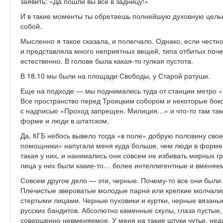
заявить: «Да пошли вы все в задницу!»
И в такие моменты ты обретаешь полнейшую духовную цельн
собой.
Мысленно я такое сказала, и полегчало. Однако, если честн
и представляла много неприятных вещей, типа отбитых почек
естественно. В голове была какая-то гулкая пустота.
В 18.10 мы были на площади Свободы, у Старой ратуши.
Еще на подходе — мы поднимались туда от станции метро «
Все пространство перед Троицким собором и некоторые бок
с надписью «Проход запрещен. Милиция…» и что-то там так
форме и люди в штатском.
Да, КГБ небось вывело тогда «в поле» добрую половину сво
помощники» напугали меня куда больше, чем люди в форме. 
такая у них, и нанимались они совсем не избивать мирных гр
лица у них были какие-то… более интеллигентные и вменяем
Совсем другое дело — эти, черные. Почему-то все они были 
Плечистые звероватые молодые парни или крепкие молчали
стертыми лицами. Черные пуховики и куртки, черные вязаные
русских бандитов. Абсолютно каменные скулы, глаза пустые,
совершенно невменяемое. У меня на такие штуки чутье, неда