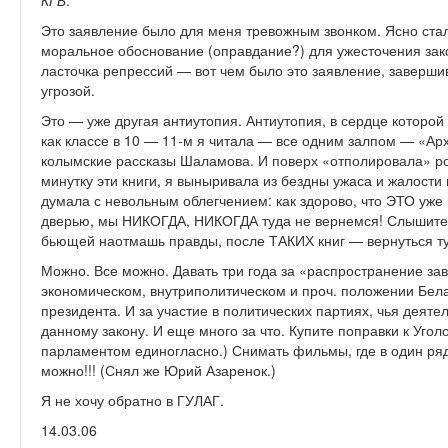
КГБ
.
Это заявление было для меня тревожным звонком. Ясно стало
моральное обоснование (оправдание?) для ужесточе­ния зак
ласточка репрессий — вот чем было это заявление, заверш
угрозой.­
Это — уже другая антиутопия. Антиутопия, в сердце которой
как классе в 10 — 11-м я читала — все одним залпом — «Ар
колымские рассказы Шаламова. И поверх «отполировала» р
минутку эти книги, я выныривала из бездны ужаса и жалости 
думала с невольным облегчением: как здорово, что ЭТО уже 
дверью, мы НИКОГДА, НИКОГДА туда не вернемся! Слышите?
бьющей наотмашь правды, после ТАКИХ книг — вернуться 
Можно. Все можно. Давать три года за «распространение з
экономическом, внутриполитическом и проч. положении Бел
президента. И за участие в политических партиях, чья деят
данному закону. И еще много за что. Купите поправки к Угол
парламентом единогласно.) Снимать фильмы, где в один ряд
можно!!! (Снял же Юрий Азаренок.)
Я не хочу обратно в ГУЛАГ.
14.03.06