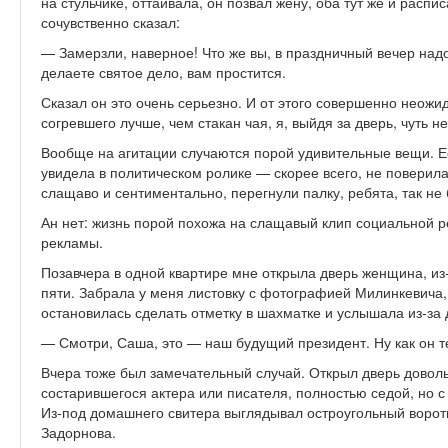
на стульчике, оттаивала, он позвал жену, оба тут же и распи
сочувственно сказал:
— Замерзли, наверное! Что же вы, в праздничный вечер над
делаете святое дело, вам простится.
Сказал он это очень серьезно. И от этого совершенно неожи
согревшего лучше, чем стакан чая, я, выйдя за дверь, чуть н
Вообще на агитации случаются порой удивительные вещи. Ес
увидела в политическом ролике — скорее всего, не поверила
слащаво и сентиментально, перегнули палку, ребята, так не 
Ан нет: жизнь порой похожа на слащавый клип социальной 
рекламы.
Позавчера в одной квартире мне открыла дверь женщина, из
пяти. Забрала у меня листовку с фотографией Милинкевича,
остановилась сделать отметку в шахматке и услышала из-за
— Смотри, Саша, это — наш будущий президент. Ну как он т
Вчера тоже был замечательный случай. Открыл дверь доволь
состарившегося актера или писателя, полностью седой, но с
Из-под домашнего свитера выглядывал остроугольный воротн
Задорнова.