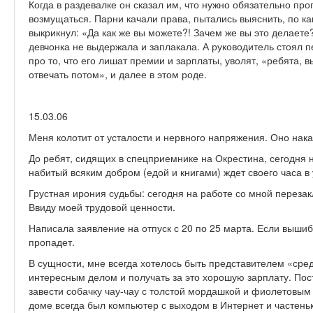
Когда в раздевалке он сказал им, что нужно обязательно про
возмущаться. Парни качали права, пытались выяснить, по как
выкрикнул: «Да как же вы можете?! Зачем же вы это делаете
девчонка не выдержала и заплакала. А руководитель стоял 
про то, что его лишат премии и зарплаты, уволят, «ребята, 
отвечать потом», и далее в этом роде.
15.03.06
Меня колотит от усталости и нервного напряжения. Оно нака
До ребят, сидящих в спецприемнике на Окрестина, сегодня 
набитый всяким добром (едой и книгами) ждет своего часа в 
Грустная ирония судьбы: сегодня на работе со мной перезак
Ввиду моей трудовой ценности.
Написала заявление на отпуск с 20 по 25 марта. Если вышибу
пропадет.
В сущности, мне всегда хотелось быть представителем «сред
интересным делом и получать за это хорошую зарплату. Пос
завести собачку чау-чау с толстой мордашкой и фиолетовым 
доме всегда был компьютер с выходом в Интернет и частеньк