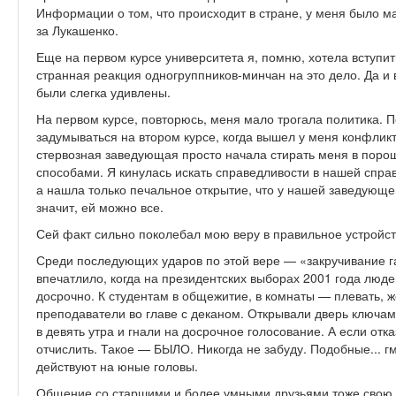
Информации о том, что происходит в стране, у меня было м
за Лукашенко.
Еще на первом курсе университета я, помню, хотела вступит
странная реакция одногруппников-минчан на это дело. Да и
были слегка удивлены.­
На первом курсе, повторюсь, меня мало трогала политика. П
задумываться на втором курсе, когда вышел у меня конфли
стервозная заведующая просто начала стирать меня в поро
способами. Я кинулась искать справедливости в нашей спра
а нашла только печальное открытие, что у нашей заведующе
значит, ей можно все.
Сей факт сильно поколебал мою веру в правильное устройст
Среди последующих ударов по этой вере — «закручивание га
впечатлило, когда на президентских выборах 2001 года люде
досрочно. К студентам в общежитие, в комнаты — плевать, 
преподаватели во главе с деканом. Открывали дверь ключа
в девять утра и гнали на досрочное голосование. А если от
отчислить. Такое — БЫЛО. Никогда не забуду. Подобные... 
действуют на юные головы.
Общение со старшими и более умными друзьями тоже свою 