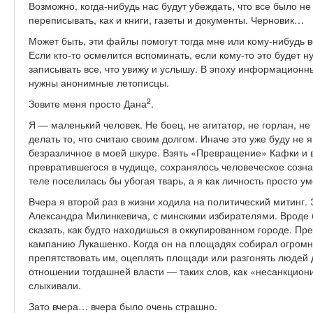
Возможно, когда-нибудь нас будут убеждать, что все было н
переписывать, как и книги, газеты и документы. Черновик…
Может быть, эти файлы помогут тогда мне или кому-нибудь в
Если кто-то осмелится вспоминать, если кому-то это будет н
записывать все, что увижу и услышу. В эпоху информационн
нужны анонимные летописцы.
2
Зовите меня просто Дана
.
Я — маленький человек. Не боец, не агитатор, не горлан, не
делать то, что считаю своим долгом. Иначе это уже буду не я
безразличное в моей шкуре. Взять «Превращение» Кафки и в
превратившегося в чудище, сохранялось человеческое созна
теле поселилась бы убогая тварь, а я как личность просто у
Вчера я второй раз в жизни ходила на политический митинг.
Александра Милинкевича, с минскими избирателями. Вроде
сказать, как будто находишься в оккупированном городе. Пр
кампанию Лукашенко. Когда он на площадях собирал огромн
препятствовать им, оцеплять площади или разгонять людей 
отношении тогдашней власти — таких слов, как «несанкцион
слыхивали.
Зато вчера… вчера было очень страшно.