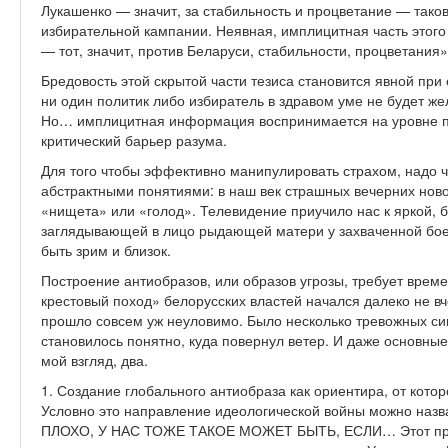
Лукашенко — значит, за стабильность и процветание — таков
избирательной кампании. Неявная, имплицитная часть этого 
— тот, значит, против Беларуси, стабильности, процветания»
Бредовость этой скрытой части тезиса становится явной при 
ни один политик либо избиратель в здравом уме не будет же
Но… имплицитная информация воспринимается на уровне по
критический барьер разума.
Для того чтобы эффективно манипулировать страхом, надо ч
абстрактными понятиями: в наш век страшных вечерних ново
«нищета» или «голод». Телевидение приучило нас к яркой, 
заглядывающей в лицо рыдающей матери у захваченной бое
быть зрим и близок.
Построение антиобразов, или образов угрозы, требует врем
крестовый поход» белорусских властей начался далеко не вче
прошло совсем уж неуловимо. Было несколько тревожных си
становилось понятно, куда повернул ветер. И даже основны
мой взгляд, два.
1. Создание глобального антиобраза как ориентира, от ко
Условно это направление идеологиче­ской войны можно на
ПЛОХО, У НАС ТОЖЕ ТАКОЕ МОЖЕТ БЫТЬ, ЕСЛИ… Этот прием