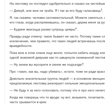
На листовку он поглядел одобрительно и сказал на чистейш
3
— Дзякуй, але мне не трэба. Я і так за яго буду галасаваць
.
Я, так скажем, человек сентиментальный. Можете смеяться, 
его глаза, когда распрямившись, он сказал, держа меня за ру
4
— Будзем змагацца разам супраць цемры
.
Правды ради отмечу: такое бывает не часто. Потому такие сл
исключение, чем правило, что таких людей встречаешь пос
враждебности.
Пока мне в этом плане еще везло: попыток набить морду или
одной знакомой девушке как-то швырнули скомканной листов
— Ну зачем вы мусорите в своем же подъезде?
Про «таких, как вы, надо убивать», кстати, тоже не ради кра
Довольно значительная группа людей — в основном женщины
предлагаемую листовку реагируют сильным эмоциональным
— Не буду я за него голосовать, потому что я про него ничег
Когда им говоришь что-то вроде: ну вот, возьмите, почитаете
часто срываются в крик: