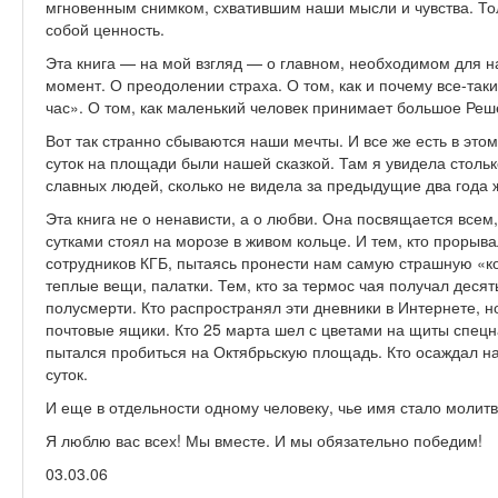
мгновенным снимком, схватившим наши мысли и чувства. Тол
собой ценность.
Эта книга — на мой взгляд — о главном, необходимом для 
момент. О преодолении страха. О том, как и почему все-та
час». О том, как маленький человек принимает большое Реш
Вот так странно сбываются наши мечты. И все же есть в этом
суток на площади были нашей сказкой. Там я увидела стольк
славных людей, сколько не видела за предыдущие два года ж
Эта книга не о ненависти, а о любви. Она посвящается всем,
сутками стоял на морозе в живом кольце. И тем, кто прорыв
сотрудников КГБ, пытаясь пронести нам самую страшную «к
теплые вещи, палатки. Тем, кто за термос чая получал десять
полусмерти. Кто распространял эти дневники в Интернете, но
почтовые ящики. Кто 25 марта шел с цветами на щиты спецн
пытался пробиться на Октябрьскую площадь. Кто осаждал на
суток.
И еще в отдельности одному человеку, чье имя стало молитв
Я люблю вас всех! Мы вместе. И мы обязательно победим!
03.03.06