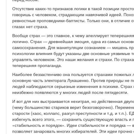
Отсутствие каких-то признаков логики в такой позиции просто
говоришь с человеком, страдающим навязчивой идеей. Похо
ревностные проповедники-баптисты. Только они, в отличие о
глазах нет страха.
Вообще страх — это главное, к чему апеллирует теперешняя 
логично. Страх — древнейшая эмоция, одна из самых основ
самосохранения. Для манипуляции сознанием — мишень пря
психологии влияния будут указаны две основные уязвимые т
управлять человеком. Это наши желания и страхи. По страх
теперешняя пропаганда.
Наиболее беззастенчиво она пользуется страхами пожилых 
основную часть электората Лукашенко. Против природы не п
людей наблюдаются серьезные изменения в психике. Страх
неизбежно появляются у многих людей после пятидесяти.
И вот для них выстраивается нехитрая, но действенная дву
(чему большинство стариков верит безоговорочно). Перемен
старости (хаос, коллапс, разгул преступности и т.д. и т.п
избегнуть всего этого, — сохранить существующую власть и
«стабильность и порядок». Идеи стабильности и порядка — в
позволяет зачаровать многих избирателей. Эти идеи прочно