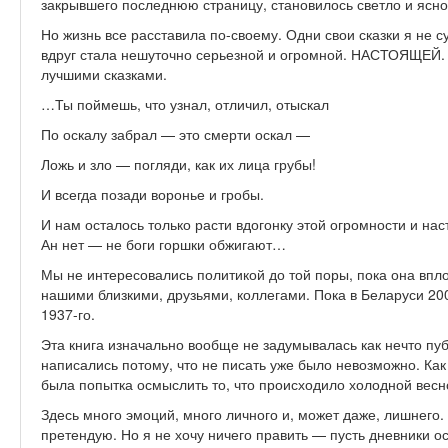
закрывшего последнюю страницу, становилось светло и ясно
Но жизнь все расставила по-своему. Одни свои сказки я не 
вдруг стала нешуточно серьезной и огромной. НАСТОЯЩЕЙ. 
лучшими сказками.
…Ты поймешь, что узнал, отличил, отыскал
По оскалу забрал — это смерти оскал —
Ложь и зло — погляди, как их лица грубы!
И всегда позади воронье и гробы.
И нам осталось только расти вдогонку этой огромности и нас
Ан нет — не боги горшки обжигают…
Мы не интересовались политикой до той поры, пока она вп
нашими близкими, друзьями, коллегами. Пока в Беларуси 20
1937-го.
Эта книга изначально вообще не задумывалась как нечто пу
написались потому, что не писать уже было невозможно. Как
была попытка осмыслить­ то, что происходило холодной весн
Здесь много эмоций, много личного и, может даже, лишнего.
претендую. Но я не хочу ничего править — пусть дневники 