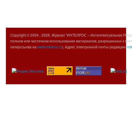
Copyright © 2004 -
2026. Журнал "ИНТЕЛРОС – Интеллектуальная Росси
полном или частичном использовании материалов, разрешенных к вос
гиперссылка на
www.intelros.ru
). Адрес электронной почты редакции:
int