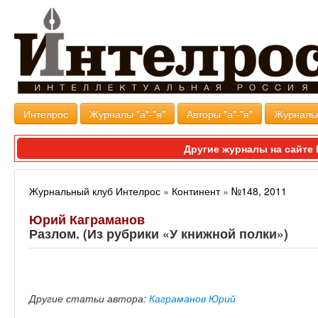
Интелрос
Журналы "а"-"я"
Авторы "а"-"я"
Журналь
Другие журналы на сайт
Журнальный клуб Интелрос
»
Континент
»
№148, 2011
Юрий Каграманов
Разлом. (Из рубрики «У книжной полки»)
Другие статьи автора:
Каграманов Юрий