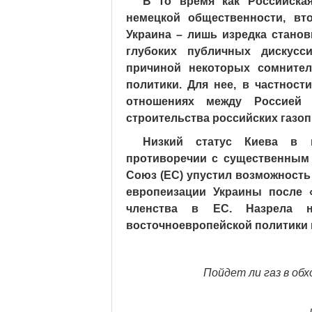
В то время как Российска
немецкой общественности, вт
Украина – лишь изредка стано
глубоких публичных дискусси
причиной некоторых сомнител
политики. Для нее, в частност
отношениях между Россией
строительства российских газо
Низкий статус Киева в н
противоречии с существенным 
Союз (ЕС) упустил возможность
европеизации Украины после 
членства в ЕС. Назрела не
восточноевропейской политики ка
Пойдет ли газ в об