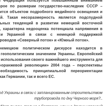
я Федерация пользуется повышенным вниманием
орое по размерам государство-наследник СССР –
вится объектом подробного медийного освещения и
й. Такая несоразмерность является подспудной
ьных тенденций в развитии немецкой восточной
и, характерна недооценка потенциала напряжения в
 и Украиной в связи с немецкой поддержкой
проводов «Северный поток» и «Южный поток».
емецком политическом дискурсе находится в
геополитическим значением Украины. Европейский
 использования своего важнейшего инструмента для
«оранжевой революции» 2004 года – перспективы
обходимость принципиальной переориентации
к Германии, так и всего ЕС.
ход Украины в связи с запланированным строительством
трубопровода по дну Черного моря?..