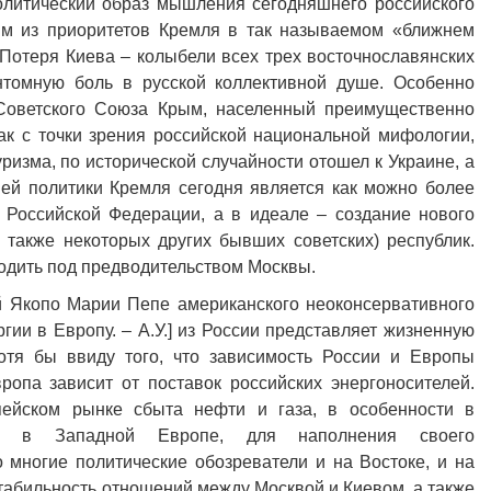
литический образ мышления сегодняшнего российского
ним из приоритетов Кремля в так называемом «ближнем
Потеря Киева – колыбели всех трех восточнославянских
томную боль в русской коллективной душе. Особенно
 Советского Союза Крым, населенный преимущественно
ак с точки зрения российской национальной мифологии,
туризма, по исторической случайности отошел к Украине, а
ей политики Кремля сегодня является как можно более
 Российской Федерации, а в идеале – создание нового
 также некоторых других бывших советских) республик.
ходить под предводительством Москвы.
ой Якопо Марии Пепе американского неоконсервативного
ергии в Европу. – А.У.] из России представляет жизненную
отя бы ввиду того, что зависимость России и Европы
ропа зависит от поставок российских энергоносителей.
пейском рынке сбыта нефти и газа, в особенности в
лях в Западной Европе, для наполнения своего
 многие политические обозреватели и на Востоке, и на
стабильность отношений между Москвой и Киевом, а также