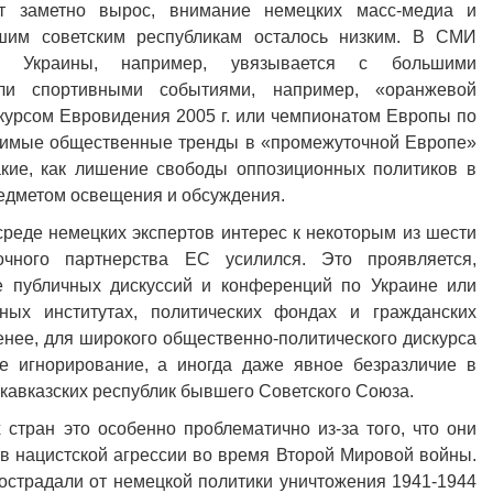
т заметно вырос, внимание немецких масс-медиа и
шим советским республикам осталось низким. В СМИ
е Украины, например, увязывается с большими
ли спортивными событиями, например, «оранжевой
нкурсом Евровидения 2005 г. или чемпионатом Европы по
ачимые общественные тренды в «промежуточной Европе»
акие, как лишение свободы оппозиционных политиков в
редметом освещения и обсуждения.
реде немецких экспертов интерес к некоторым из шести
очного партнерства ЕС усилился. Это проявляется,
е публичных дискуссий и конференций по Украине или
ых институтах, политических фондах и гражданских
енее, для широкого общественно-политического дискурса
е игнорирование, а иногда даже явное безразличие в
кавказских республик бывшего Советского Союза.
 стран это особенно проблематично из-за того, что они
в нацистской агрессии во время Второй Мировой войны.
пострадали от немецкой политики уничтожения 1941-1944