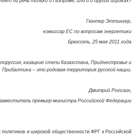
Идет ли речь только о Газпроме, или и о других игроках?
Гюнтер Эттингер,
комиссар ЕС по вопросам энергетики
Брюссель, 25 мая 2011 года
елоруссия, казацкие степи Казахстана, Приднестровье и
Прибалтика – это родовая территория русской нации.
Дмитрий Рогозин,
заместитель премьер-министра Российской Федерации
х политиков и широкой общественности ФРГ к Российской