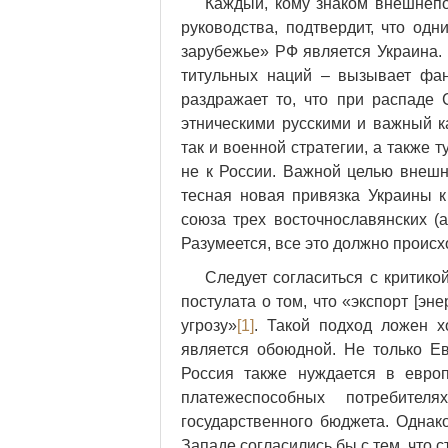
Каждый, кому знаком внешнепо
руководства, подтвердит, что од
зарубежье» РФ является Украина. 
титульных наций – вызывает фан
раздражает то, что при распаде
этническими русскими и важный к
так и военной стратегии, а также 
не к России. Важной целью внешн
тесная новая привязка Украины к
союза трех восточнославянских (а
Разумеется, все это должно проис
Следует согласиться с критик
постулата о том, что «экспорт [эн
угрозу»
[1]
. Такой подход ложен х
является обоюдной. Не только Ев
Россия также нуждается в евро
платежеспособных потребите
государственного бюджета. Однако
Западе согласились бы с тем, что 