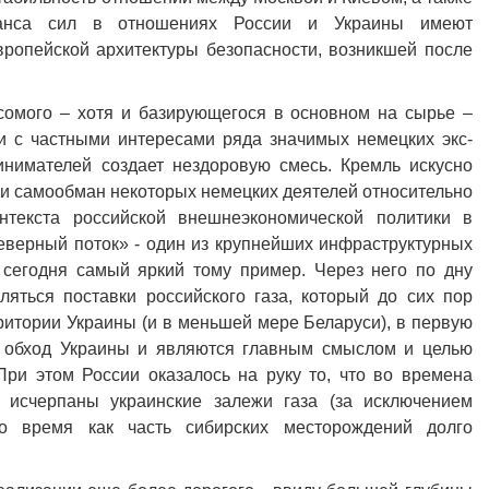
ланса сил в отношениях России и Украины имеют
ропейской архитектуры безопасности, возникшей после
есомого – хотя и базирующегося в основном на сырье –
и с частными интересами ряда значимых немецких экс-
инимателей создает нездоровую смесь. Кремль искусно
ь и самообман некоторых немецких деятелей относительно
онтекста российской внешнеэкономической политики в
еверный поток» - один из крупнейших инфраструктурных
 сегодня самый яркий тому пример. Через него по дну
ляться поставки российского газа, который до сих пор
итории Украины (и в меньшей мере Беларуси), в первую
в обход Украины и являются главным смыслом и целью
 При этом России оказалось на руку то, что во времена
 исчерпаны украинские залежи газа (за исключением
то время как часть сибирских месторождений долго