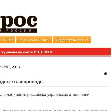
 "а"-"я"
Журнальный клуб
Поддержать проект
 журналы на сайте ИНТЕЛРОС
т
»
№1, 2013
водные газопроводы
а в лабиринте российско-украинских отношений