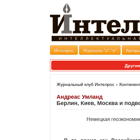
Интелрос
Журналы "а"-"я"
Авторы
Другие
Журнальный клуб Интелрос
»
Континен
Андреас Умланд
Берлин, Киев, Москва и под
Немецкая геоэкономик