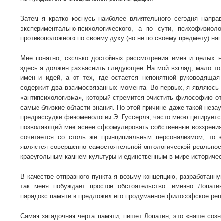
Затем я кратко коснусь наиболее влиятельного сегодня напра
экспериментально-психологического, а по сути, психофизиоло
противоположного по своему духу (но не по своему предмету) н
Мне понятно, сколько достойных рассмотрения имен и целых н
здесь я должен разъяснить следующее. На мой взгляд, мало толк
имен и идей, а от тех, где остается непонятной руководяща
содержит два взаимосвязанных момента. Во-первых, я являюсь
«антипсихологизма», который стремится очистить философию от п
самые близкие области знания. По этой причине даже такой неза
предрассудки феноменологии Э. Гуссерля, часто мною цитируется
позволяющий мне яснее сформулировать собственные воззрения
сочетается со столь же принципиальным персонализмом, то 
является совершенно самостоятельной онтологической реальнос
краеугольным камнем культуры и единственным в мире историч
В качестве отправного пункта я возьму концепцию, разработан
так меня побуждает простое обстоятельство: именно Лопат
парадокс памяти и предложил его продуманное философское ре
Самая загадочная черта памяти, пишет Лопатин, это «наше созна