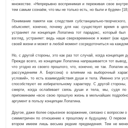
множестве. «Непрерывно воспринимая и переживая свое внутре
тем самым сознаём, что мы не только есть, но были и будем» [18; 
Понимание памяти как следствия субстанциально-творческого,
объясняет, конечно, почему для нас существует время в це
устраняет ли концепция Лопатина тот парадокс, который бы
взгляд, устраняет: ведь наше сверхвременное я живет (как еди
своей жизни и может в любой момент сосредоточиться на каждом 
Но, с другой стороны, это как раз тот случай, когда концепция
Прежде всего, из концепции Лопатина напрашивается тот вывод
что угодно из своего прошлого, что, конечно, не так. Лопатин
рассуждениям А. Бергсона) о влиянии на выборочный харак
условий», то есть взаимодействия души и тела. Именно эти ус
способствуют ее избирательному характеру. С другой стороны,
смерти, когда ослабевает связь души и тела, мы, судя по
припоминаем «всю свою прошлую жизнь в мельчайших подробностя
аргумент в пользу концепции Лопатина.
Другое, даже более серьезное возражение, связано с вопросом о
симметричен по отношению к прошлому и будущему. О первом 
втором имеем лишь весьма редкие предвидения. Тем не мене