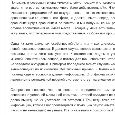
Положим, я совершил вчера увлекательную поездку и с удоволь
знаю, «что все вспоминаемое мною было действительно?». Я с
вчерашних представлений, но откуда я знаю, что это именно коп
сравнивая чье-то лицо и его фото, я должен иметь перед со
сравнение будет сравнением по памяти, и мы получим явный ре
случае воспоминания не имеет места. Сегодня у меня есть тольк
могу знать, что теперешние мои представления изображают прошл
Одна из замечательных особенностей Лопатина и как философа
ясной постанове вопроса. В данном случае вопрос заключается в 
сознании, с тем, чего там уже нет. К сожалению, людям с уз
мыслей непонятен сам вопрос, а потому для них невозможен отве
не заведомо абсурдный. Примером последнего может служить «о
энциклопедиях по психологии. Вот типичный пример: «Память – п
последующего воспроизведения информации. Это форма психи
явлениями в центральной нервной системе, в ответ на внешнее ил
Совершенно понятно, что это вовсе не определение памяти
совершенно условной машинной «памяти», которой обладают не 
давно вышедшие их употребления патефоны! Там ведь тоже ест
информацию, которая воспроизводится с помощью звукоснимате
часто и не желающим) ее узнать. И это называется психологией!