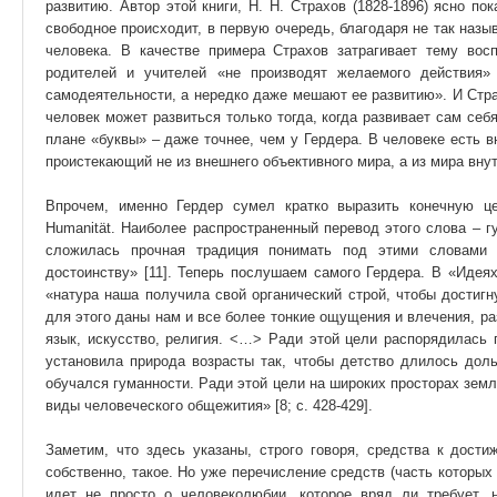
развитию. Автор этой книги, Н. Н. Страхов (1828-1896) ясно пок
свободное происходит, в первую очередь, благодаря не так назы
человека. В качестве примера Страхов затрагивает тему вос
родителей и учителей «не производят желаемого действия»
самодеятельности, а нередко даже мешают ее развитию». И Стр
человек может развиться только тогда, когда развивает сам себя
плане «буквы» – даже точнее, чем у Гердера. В человеке есть вн
проистекающий не из внешнего объективного мира, а из мира внут
Впрочем, именно Гердер сумел кратко выразить конечную ц
Humanität. Наиболее распространенный перевод этого слова – г
сложилась прочная традиция понимать под этими словами 
достоинству» [11]. Теперь послушаем самого Гердера. В «Идеях
«натура наша получила свой органический строй, чтобы достигн
для этого даны нам и все более тонкие ощущения и влечения, ра
язык, искусство, религия. <…> Ради этой цели распорядилась 
установила природа возрасты так, чтобы детство длилось дол
обучался гуманности. Ради этой цели на широких просторах зем
виды человеческого общежития» [8; с. 428-429].
Заметим, что здесь указаны, строго говоря, средства к дости
собственно, такое. Но уже перечисление средств (часть которых 
идет не просто о человеколюбии, которое вряд ли требует, 