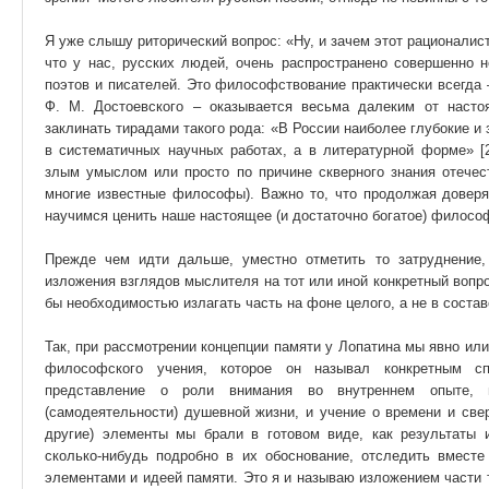
Я уже слышу риторический вопрос: «Ну, и зачем этот рационалист
что у нас, русских людей, очень распространено совершенно 
поэтов и писателей. Это философствование практически всегда –
Ф. М. Достоевского – оказывается весьма далеким от наст
заклинать тирадами такого рода: «В России наиболее глубокие и
в систематичных научных работах, а в литературной форме» [2
злым умыслом или просто по причине скверного знания отечес
многие известные философы). Важно то, что продолжая доверя
научимся ценить наше настоящее (и достаточно богатое) филосо
Прежде чем идти дальше, уместно отметить то затруднение,
изложения взглядов мыслителя на тот или иной конкретный вопро
бы необходимостью излагать часть на фоне целого, а не в состав
Так, при рассмотрении концепции памяти у Лопатина мы явно ил
философского учения, которое он называл конкретным с
представление о роли внимания во внутреннем опыте, 
(самодеятельности) душевной жизни, и учение о времени и све
другие) элементы мы брали в готовом виде, как результаты 
сколько-нибудь подробно в их обоснование, отследить вмест
элементами и идеей памяти. Это я и называю изложением части т