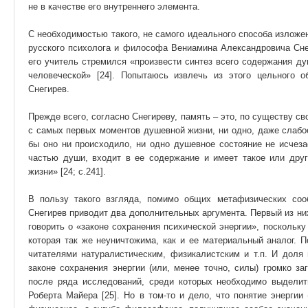
не в качестве его внутреннего элемента.
С необходимостью такого, не самого идеального способа изложе
русского психолога и философа Вениамина Александровича Снег
его учитель стремился «произвести синтез всего содержания ду
человеческой» [24]. Попытаюсь извлечь из этого цельного 
Снегирев.
Прежде всего, согласно Снегиреву, память – это, по существу св
с самых первых моментов душевной жизни, ни одно, даже слабое
бы оно ни происходило, ни одно душевное состояние не исчеза
частью души, входит в ее содержание и имеет такое или дру
жизни» [24; с.241].
В пользу такого взгляда, помимо общих метафизических соо
Снегирев приводит два дополнительных аргумента. Первый из них
говорить о «законе сохранения психической энергии», поскольку
которая так же неуничтожима, как и ее материальный аналог. 
читателями натуралистическим, физикалистским и т.п. И доля 
законе сохранения энергии (или, менее точно, силы) громко за
после ряда исследований, среди которых необходимо выделит
Роберта Майера [25]. Но в том-то и дело, что понятие энергии