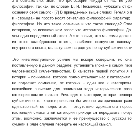
это сознательно, зная, что философия никуда от нас не уб
философии, так как, по словам В. И. Несмелова, «убежать от фи
сознания себя самого» [7] В приведенных выше словах Гегеля о 
и «свобода» не просто носят отчетливо философский характер; 
философию. Но что такое сознание и что такое свобода? Отве
историков, за исключением разве что историков философии. Да
чем один определенный ответ. А это значит, что мы сами должн
из этого калейдоскопа ответы, наиболее созвучные нашему
внутреннего опыта, мы вступаем на родную почву субъективности
Это интеллектуальное усилие мы вскоре совершим, но сна
поставленную в данном разделе: установить (пока – в самом пер
человеческой субъективностью. В качестве первой попытки я
истории – понимание, которое прямо отсылает нас к категориям 
не подлежат сомнению, от которых – один шаг к категория
важнейшее значение для понимания хода исторического раз
категории нам не хватает. Речь идет о категории, которая непос
субъективность, характеризовала бы именно историческое разв
единственный ее недостаток – отсутствие адекватного пере
настоящий смысл этой категории приходится передавать по-ру
этом, возможно, заключается и ее преимущество с русской то
сумели в ряде случаев передать ее настоящий смысл.