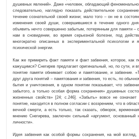
душевных явлений». Даже «человек, обладающий феноменальной 
следовательно, наглядно показать действительное сохранен
течение сознательной своей жизни; мало того – он не в состоя
изменения своей души, совершившиеся в течение одного дня» 
объявить нечто совершенно забытым, потерянным для памяти – 
нам в сновидении, во время серьезной болезни, под действ
многократно описанных в экспериментальной психологии и 
психической энергии.
Как же примирить факт памяти и факт забвения, которое, как п
кажущимся? Снегирев предлагает оригинальный, но, по сути, и в
понятие памяти обнимает собою и памятование, и забвение. «
друг друга понятий – памятования и забвения, то есть, по обычн
бытия и уничтожения, в одном понятии показывает, что забвен
забытого, а только особая форма сохранения» душевных состо
жизненных свойств» [24; с.246]. «Забыть» вовсе не означает
понятие, находится в полном согласии с воззрением, что в облас
вечной смерти, а есть только, так сказать, обморок, временна
мнению Снегирева, заключен сильный «аргумент, основанный 
личности».
Идея забвения как особой формы сохранения, на мой взгляд, 