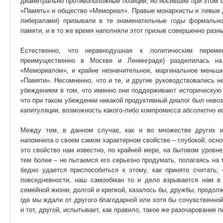
диаметрально противоположные позиции, но носившие при этом 
«Память» и общество «Мемориал». Правые монархисты и левые д
либералами) призывали в те знаменательные годы формально
памяти, и в то же время наполняли этот призыв совершенно раз
Естественно, что неравнодушная к политическим переме
преимущественно в Москве и Ленинграде) разделилась н
«Мемориалом», и крайне незначительное, маргинальное меньш
«Памяти». Несомненно, что и те, и другие руководствовались н
убеждением в том, что именно они поддерживают историческую 
что при таком убеждении никакой продуктивный диалог был невоз
капитуляции, возможность какого-либо компромисса абсолютно и
Между тем, в данном случае, как и во множестве других ид
напомнила о своем самом характерном свойстве – глубокой, осн
это свойство нам известно, по крайней мере, на бытовом уровне
тем более – не пытаемся его серьезно продумать, полагаясь на т
бедно удается приспособиться к этому, как принято считать,
повседневности, наш самообман то и дело взрывается нам в
семейной жизни, долгой и крепкой, казалось бы, дружбы, продол
где мы ждали от другого благодарной или хотя бы сочувственной
и тот, другой, испытывает, как правило, такое же разочарование 