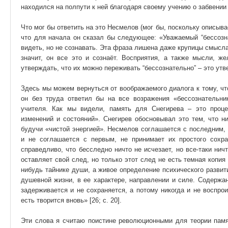
находился на полпути к ней благодаря своему учению о забвении 
Что мог бы ответить на это Несмелов (мог бы, поскольку описыв
что для начала он сказал бы следующее: «Уважаемый “бессозна
видеть, но не сознавать. Эта фраза лишена даже крупицы смысла.
значит, он все это и сознаёт. Восприятия, а также мысли, ж
утверждать, что их можно переживать “бессознательно” – это утв
Здесь мы можем вернуться от воображаемого диалога к тому, чт
он без труда ответил бы на все возражения «бессознательник
учителя. Как мы видели, память для Снегирева – это проц
изменений и состояний». Снегирев обосновывал это тем, что н
будучи «чистой энергией». Несмелов соглашается с последним,
и не соглашается с первым, не принимает их простого сохра
справедливо, что бесследно ничто не исчезает, но все-таки нич
оставляет свой след, но только этот след не есть темная копия
нибудь тайнике души, а живое определение психического развити
душевной жизни, в ее характере, направлении и силе. Содержан
задерживается и не сохраняется, а потому никогда и не воспрои
есть творится вновь» [26; с. 20].
Эти слова я считаю поистине революционными для теории памя