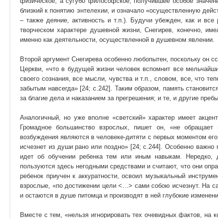
физическое, а сугубо философское, получившее особое значени
близкий к понятию энтелехии, и означало «осуществленную дейст
– также деяние, активность и т.п.). Будучи убежден, как и все
творческом характере душевной жизни, Снегирев, конечно, име
именно как деятельности, осуществленной в душевном явлении.
Второй аргумент Снегирева особенно любопытен, поскольку он сс
Церкви, «что в будущей жизни человек вспомнит все мельчайши
своего сознания, все мысли, чувства и т.п., словом, все, что т
забытым навсегда» [24; с.242]. Таким образом, память становит
за благие дела и наказанием за прегрешения; и те, и другие преб
Аналогичный, но уже вполне «светский» характер имеет акцент
Громадное большинство взрослых, пишет он, «не обращает 
возбуждения являются в человеке-дитяти с первых моментом его 
исчезнет из души рано или поздно» [24; с.244]. Особенно важно 
идет об обучении ребенка тем или иным навыкам. Нередко, 
пользуются здесь негодными средствами и считают, что они опра
ребенок приучен к аккуратности, освоил музыкальный инструмен
взрослые, «по достижении цели <…> сами собою исчезнут. На с
и остаются в душе питомца и производят в ней глубокие изменен
Вместе с тем, «нельзя игнорировать тех очевидных фактов, на к