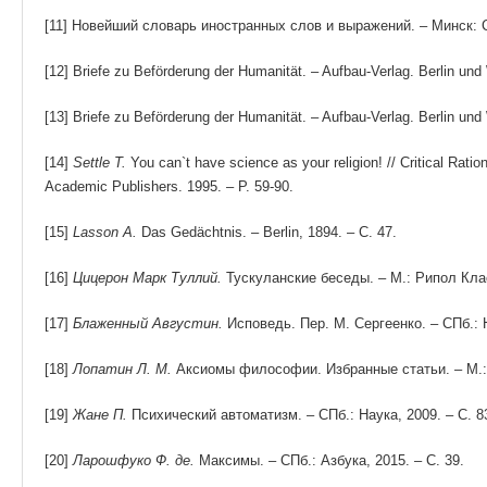
[11] Новейший словарь иностранных слов и выражений. – Минск: С
[12] Briefe zu Beförderung der Humanität. – Aufbau-Verlag. Berlin und
[13] Briefe zu Beförderung der Humanität. – Aufbau-Verlag. Berlin und
[14]
Settle T.
You can`t have science as your religion! // Critical Rat
Academic Publishers. 1995. – P. 59-90.
[15]
Lasson A.
Das Gedächtnis. – Berlin, 1894. – C. 47.
[16]
Цицерон Марк Туллий.
Тускуланские беседы. – М.: Рипол Клас
[17]
Блаженный Августин.
Исповедь. Пер. М. Сергеенко. – СПб.: На
[18]
Лопатин Л. М.
Аксиомы философии. Избранные статьи. – М.:
[19]
Жане П.
Психический автоматизм. – СПб.: Наука, 2009. – С. 8
[20]
Ларошфуко Ф. де.
Максимы. – СПб.: Азбука, 2015. – С. 39.