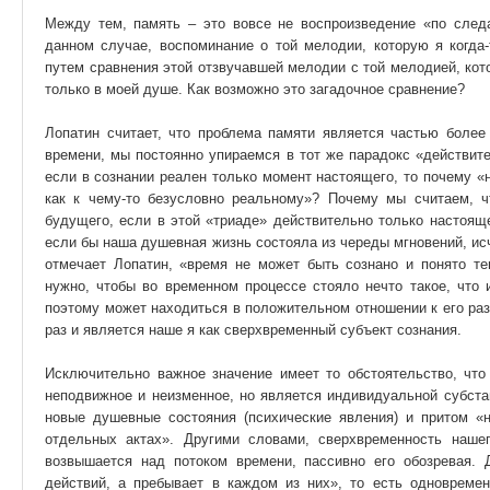
Между тем, память – это вовсе не воспроизведение «по следа
данном случае, воспоминание о той мелодии, которую я когда
путем сравнения этой отзвучавшей мелодии с той мелодией, кото
только в моей душе. Как возможно это загадочное сравнение?
Лопатин считает, что проблема памяти является частью боле
времени, мы постоянно упираемся в тот же парадокс «действит
если в сознании реален только момент настоящего, то почему 
как к чему-то безусловно реальному»? Почему мы считаем, ч
будущего, если в этой «триаде» действительно только настоящ
если бы наша душевная жизнь состояла из череды мгновений, исч
отмечает Лопатин, «время не может быть сознано и понято те
нужно, чтобы во временном процессе стояло нечто такое, что 
поэтому может находиться в положительном отношении к его разл
раз и является наше я как сверхвременный субъект сознания.
Исключительно важное значение имеет то обстоятельство, что
неподвижное и неизменное, но является индивидуальной субста
новые душевные состояния (психические явления) и притом «
отдельных актах». Другими словами, сверхвременность наше
возвышается над потоком времени, пассивно его обозревая.
действий, а пребывает в каждом из них», то есть одновреме