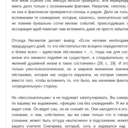
или ином отрезке сна никогда нельзя проверить, или верифиц
иметь дело только с осознанными фактами. Напротив, гипотезу 
но она и фактически проверяется сплошь и рядом. Дело не толь
вспоминаем те сновидения, которые, казалось, окончательно з
не помним буквально сотни мелких событий, происходивших 
ассоциация идей помогает нам вспомнить даже не просто забытое
Отсюда Несмелов делает вывод: «Если человек необходим
предыдущего дней, то это обстоятельство всецело определяется
и ближе всего – единством обстановки <…>, тогда как для сос
жизни его никакого подобия не существует, а следовательно, 
явлений душевной жизни в таких состояниях» [26; с. 19]. И э
только узко-психологическое, но и широкое жизненное значе
обстановке, которая нас когда-то окружала, но которая смени
вместо того, чтобы вспомнить то, что было, мы начинаем фант
«отрицательную» сторону.
Но «бессознательник» и не подумает капитулировать. Вы совер
по вашему же выражению, «фикцию сна без сновидений». Я же во
видит снов. Он видит сны, но не сознаёт их. Они находятся в ег
сознание, о чем, собственно, вы же сами только что и говор
сознании, может быть оттуда «вытеснено» в подсознание, може
вашего учителя Снегирева, который, хоть и издевался над