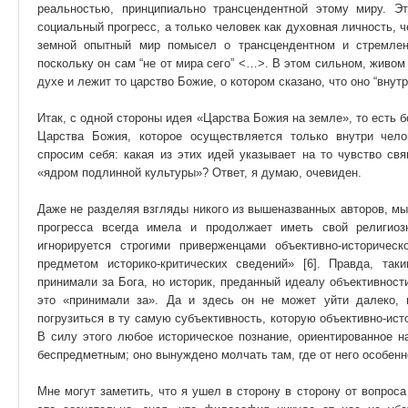
реальностью, принципиально трансцендентной этому миру. Э
социальный прогресс, а только человек как духовная личность, ч
земной опытный мир помысел о трансцендентном и стремлен
поскольку он сам “не от мира сего” <…>. В этом сильном, жив
духе и лежит то царство Божие, о котором сказано, что оно “внутрь
Итак, с одной стороны идея «Царства Божия на земле», то есть б
Царства Божия, которое осуществляется только внутри чело
спросим себя: какая из этих идей указывает на то чувство свя
«ядром подлинной культуры»? Ответ, я думаю, очевиден.
Даже не разделяя взгляды никого из вышеназванных авторов, мы
прогресса всегда имела и продолжает иметь свой религиозн
игнорируется строгими приверженцами объективно-историчес
предметом историко-критических сведений» [6]. Правда, та
принимали за Бога, но историк, преданный идеалу объективности
это «принимали за». Да и здесь он не может уйти далеко, 
погрузиться в ту самую субъективность, которую объективно-ист
В силу этого любое историческое познание, ориентированное н
беспредметным; оно вынуждено молчать там, где от него особенн
Мне могут заметить, что я ушел в сторону в сторону от вопро