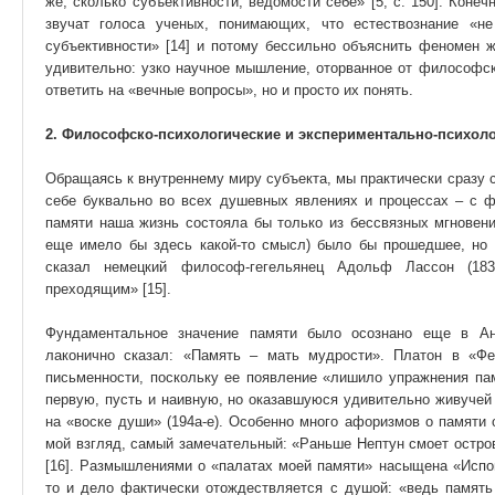
же, сколько субъективности, ведомости себе» [5; с. 150]. Коне
звучат голоса ученых, понимающих, что естествознание «не
субъективности» [14] и потому бессильно объяснить феномен ж
удивительно: узко научное мышление, оторванное от философск
ответить на «вечные вопросы», но и просто их понять.
2. Философско-психологические и экспериментально-психоло
Обращаясь к внутреннему миру субъекта, мы практически сразу 
себе буквально во всех душевных явлениях и процессах – с ф
памяти наша жизнь состояла бы только из бессвязных мгновени
еще имело бы здесь какой-то смысл) было бы прошедшее, но 
сказал немецкий философ-гегельянец Адольф Лассон (18
преходящим» [15].
Фундаментальное значение памяти было осознано еще в Ан
лаконично сказал: «Память – мать мудрости». Платон в «Ф
письменности, поскольку ее появление «лишило упражнения памя
первую, пусть и наивную, но оказавшуюся удивительно живучей
на «воске души» (194а-е). Особенно много афоризмов о памяти 
мой взгляд, самый замечательный: «Раньше Нептун смоет остро
[16]. Размышлениями о «палатах моей памяти» насыщена «Испов
то и дело фактически отождествляется с душой: «ведь память 