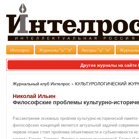
Интелрос
Журналы "а"-"я"
Авторы "а"-"я"
Журналь
Другие журналы на сайт
Журнальный клуб Интелрос
»
КУЛЬТУРОЛОГИЧЕСКИЙ ЖУР
Николай Ильин
Философские проблемы культурно-историчес
Рассмотрение основных проблем культурно-исторической памяти
философских концепций является актуальной задачей современны
первом плане стоит проблема объективности и субъективности ист
взгляда Гегеля, Гердера, Рикёра и других мыслителей. Главный в