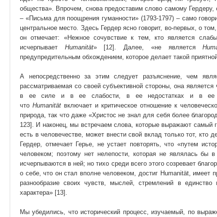
общества». Впрочем, снова предоставим слово самому Гердеру, о
– «Письма для поощрения гуманности» (1793-1797) – само говори
центральное место. Здесь Гердер ясно говорит, во-первых, о том
он отмечает: «Нежное сочувствие к тем, кто является слаб
исчерпывает
Humanität
» [12]. Далее, «не является
Huma
предупредительным обхождением, которое делает такой приятной 
А непосредственно за этим следует разъяснение, чем явл
рассматриваемая со своей субъективной стороны, она является
в ее силе и в ее слабости, в ее недостатках и в ее с
что
Humanität
включает и критическое отношение к человеческо
природа, так что даже «Христос не знал для себя более благород
123]. И наконец, мы встречаем слова, которые выражают самый
есть в человечестве, может внести свой вклад только тот, кто д
Гердер, отмечает Герье, не устает повторять, что «путем исто
человеком; поэтому нет нелепости, которая не являлась бы в
исчерпываются в ней; но тихо среди всего этого созревает благор
о себе, что он стал вполне человеком, достиг Humanität, имеет 
разнообразие своих чувств, мыслей, стремлений в единство п
характера» [13].
Мы убедились, что исторический процесс, изучаемый, по выра