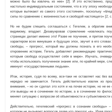
можно было бы извлечь из нее» [2]. И это естественно, про
настолько индивидуальным состоянием, что в эту эпоху необход
которые вытекают из самого этого состояния», поскольку «бле
силы по сравнению с жизненностью и свободой настоящего» [2; с.
Но не будем спешить соглашаться с Гегелем, а обратим вним
видимому, впадает. Дезавуировав стремление «извлекать по
страницах делает именно это! Разве не поучение, и притом поу
характером всех минувших и будущих эпох, звучит в его словах:
свободы, – прогресс, который мы должны познать в его необхо
откровению истории, Гегель добавляет рекомендацию практичес
которым свобода осуществляет себя в мире». Изучать, очевидн
чтобы использовать полученное знание или, по крайней мере, сле
именует «государственными людьми».
Итак, история, судя по всему, все-таки не оставляет нас без в
нередко не замечается. Гегель действительно извлек из пр
внимания, – но он сделал это хотя и на почве истории, но не е
эти выводы не в сочинении по истории, а в сочинении по фило
меняет ситуацию с вопросом об объективности и субъективности 
Действительно, гегелевский «прогресс в сознании свободы» –
котором не вызывает вопросов разве что предлог «в». Идея прог