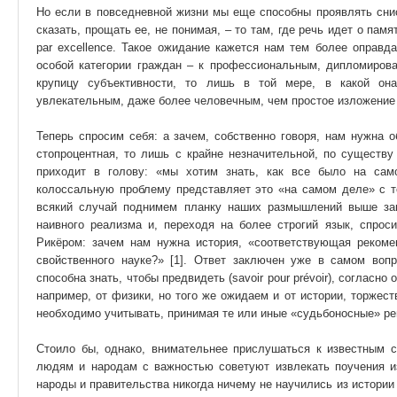
Но если в повседневной жизни мы еще способны проявлять снис
сказать, прощать ее, не понимая, – то там, где речь идет о пам
par excellence. Такое ожидание кажется нам тем более оправд
особой категории граждан – к профессиональным, дипломиров
крупицу субъективности, то лишь в той мере, в какой она
увлекательным, даже более человечным, чем простое изложение 
Теперь спросим себя: а зачем, собственно говоря, нам нужна о
стопроцентная, то лишь с крайне незначительной, по существу
приходит в голову: «мы хотим знать, как все было на сам
колоссальную проблему представляет это «на самом деле» с т
всякий случай поднимем планку наших размышлений выше зак
наивного реализма и, переходя на более строгий язык, спр
Рикёром: зачем нам нужна история, «соответствующая реком
свойственного науке?» [1]. Ответ заключен уже в самом вопр
способна знать, чтобы предвидеть (savoir pour prévoir), согласн
например, от физики, но того же ожидаем и от истории, торжест
необходимо учитывать, принимая те или иные «судьбоносные» р
Стоило бы, однако, внимательнее прислушаться к известным с
людям и народам с важностью советуют извлекать поучения из
народы и правительства никогда ничему не научились из истории