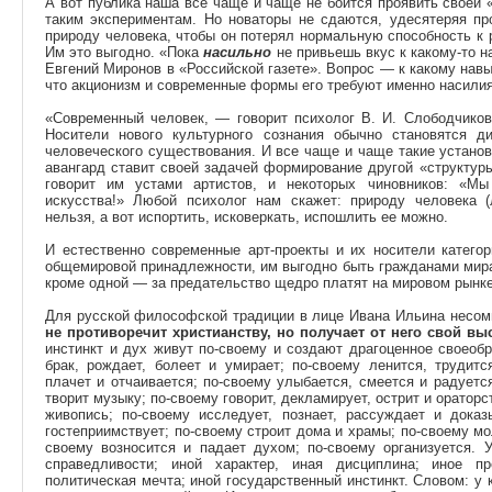
А вот публика наша все чаще и чаще не боится проявить своей 
таким экспериментам. Но новаторы не сдаются, удесятеряя пр
природу человека, чтобы он потерял нормальную способность к р
Им это выгодно. «Пока
насильно
не привьешь вкус к какому-то н
Евгений Миронов в «Российской газете». Вопрос — к какому навы
что акционизм и современные формы его требуют именно насилия
«Современный человек, — говорит психолог В. И. Слободчиков
Носители нового культурного сознания обычно становятся д
человеческого существования. И все чаще и чаще такие установк
авангард ставит своей задачей формирование другой «структур
говорит им устами артистов, и некоторых чиновников: «Мы
искусства!» Любой психолог нам скажет: природу человека (
нельзя, а вот испортить, исковеркать, испошлить ее можно.
И естественно современные арт-проекты и их носители катего
общемировой принадлежности, им выгодно быть гражданами мира
кроме одной — за предательство щедро платят на мировом рынке
Для русской философской традиции в лице Ивана Ильина несомн
не противоречит христианству, но получает от него свой 
инстинкт и дух живут по-своему и создают драгоценное своеобр
брак, рождает, болеет и умирает; по-своему ленится, трудитс
плачет и отчаивается; по-своему улыбается, смеется и радуется
творит музыку; по-своему говорит, декламирует, острит и ораторс
живопись; по-своему исследует, познает, рассуждает и доказ
гостеприимствует; по-своему строит дома и храмы; по-своему мо
своему возносится и падает духом; по-своему организуется. 
справедливости; иной характер, иная дисциплина; иное п
политическая мечта; иной государственный инстинкт. Словом: у