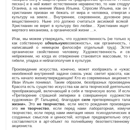
песка») и в ней живет естественное неравенство, то нам сподр
Оганяна, а на мнение Ивана Ильина. Спросим Ильина, как он 
христианин призван не бежать от мира и человека, отвергая 
культуру на земле… Внутреннее, сокровенное, духовное реш
вещественного. Ныне это должно считаться аксиомой всякой 
Христианин не верит в культуру без любви… Христианин ищет 
мертвого механизма, а органической жизни …».
Итак, мы можем утверждать, что художественность (не только 
как собственную
идеальную
возможность», как органичность, 
написавший о немецком философе отдельный труд). Эстети
органически свойственно человеку. Художественность и св
небрежении, но когда их отвержение становится массовым, то 
гибели, упадка и неблагополучия в культуре.
Произведение искусства, конечно, может изображать и «ужа
неизбежной внутренней задачи сквозь ужас светит красота, ка
есть начало жизнеутверждающее! Кто из современных акционистов
Иван Ильин понимал. Таким образом, безобразных произведен
Красота есть существо искусства как акта творческой деятельнос
преображающий, включающий в себя и творческую волю. И если 
«Претворение страшной эмпирики в совершенную художеств
художника» (Р. Гальцева), благодаря
силе
претворяющего тала
жизни».
Это
не творчество
, если место рождения произведен
это
не творчество
, если перед нами лабораторная, измуч
творчество, если перед нами имитация неких психоделических 
созданных смыслов и ценностей, которые предварительно опус
составляются в арт-объект по полнейшему безответственном
акциониста.