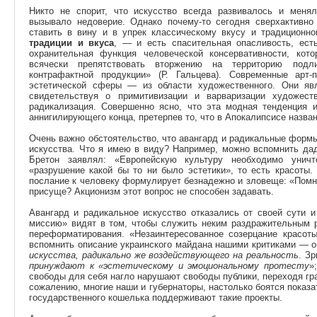
Никто не спорит, что искусство всегда развивалось и меня
вызывало недоверие. Однако почему-то сегодня сверхактивно
ставить в вину и в упрек классическому вкусу и традиционн
традиции и вкуса
, — и есть спасительная опасливость, ест
охранительная функция человеческой консервативности, кот
всячески препятствовать вторжению на территорию подл
контрафактной продукции» (Р. Гальцева). Современные арт-
эстетической сферы — из области художественного. Они явл
свидетельствуя о примитивизации и варваризации художес
радикализация. Совершенно ясно, что эта модная тенденция и
аннигилирующего конца, претерпев то, что в Апокалипсисе назван
Очень важно обстоятельство, что авангард и радикальные форм
искусства. Что я имею в виду? Например, можно вспомнить дад
Бретон заявлял: «Европейскую культуру необходимо уничт
«разрушение какой бы то ни было эстетики», то есть красот
послание к человеку формулирует безнадежно и зловеще: «Помни
присуще? Акционизм этот вопрос не способен задавать.
Авангард и радикальное искусство отказались от своей сути 
миссию» видят в том, чтобы служить неким раздражительным 
переформатирования. «Незаинтересованное созерцание красо
вспомнить описание украинского майдана нашими критиками — 
искусства, радикально же воздействующего на реальность
. З
принуждают к «эстетическому и эмоциональному протесту
»
свободы для себя нагло нарушают свободы публики, переходя гра
сожалению, многие наши и губернаторы, настолько боятся показа
государственного кошелька поддерживают такие проекты.