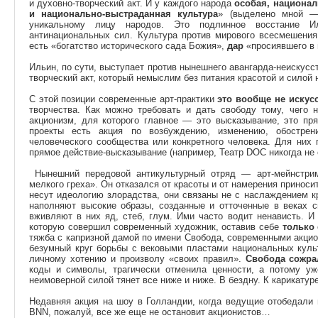
и духовно-творческий акт. И у каждого народа
особая, национа
и национально-выстраданная культура
» (выделено мной
уникальному лицу народов. Это подлинное восстание И
антинациональных сил. Культура против мирового всесмешени
есть «богатство исторического сада Божия»,
дар
«просиявшего в
Ильин, по сути, выступает против нынешнего авангарда-неискусст
творческий акт, который немыслим без питания красотой и силой
С этой позиции современные арт-практики
это вообще не искус
творчества. Как можно требовать и дать свободу тому, чего 
акционизм, для которого главное — это высказывание, это пр
проекты есть акция по возбуждению, изменению, обострен
человеческого сообщества или конкретного человека. Для них
прямое действие-высказывание (например, Театр DOC никогда не 
Нынешний передовой антикультурный отряд — арт-мейнстри
мелкого греха». Он отказался от красоты и от намерения принос
несут идеологию злорадства, они связаны не с наслаждением к
наполняют высокие образы, созданные и отточенные в веках с
вживляют в них яд, стеб, глум. Ими часто водит ненависть. И
которую совершил современный художник, оставив себе
только
тяжба с капризной дамой по имени Свобода, современными акцио
безумный круг борьбы с вековыми пластами национальных куль
личному хотению и произволу «своих правил».
Свобода сожра
коды и символы, трагически отменила ценности, а потому уж
неимоверной силой тянет все ниже и ниже. В бездну. К карикатуре
Недавняя акция на шоу в Голландии, когда ведущие отобедали
BNN, пожалуй, все же еще не остановит акционистов…