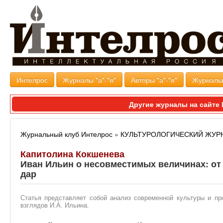
Интелрос
Журналы "а"-"я"
Авторы "а"-"я"
Журналь
Другие журналы на сайт
Журнальный клуб Интелрос
»
КУЛЬТУРОЛОГИЧЕСКИЙ ЖУР
Капитолина Кокшенева
Иван Ильин о несовместимых величинах: от 
дар
Статья представляет собой анализ современной культуры и пр
взглядов И.А. Ильина.