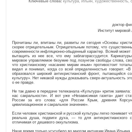
Ключевые слова:
культура, Ильин, художественность, 
доктор фил
Институт мировой 
Прочитаны ли, впитаны ли, развиты ли сегодня «Основы христ
скорее отрицательным. Отрицательным потому, что существенн
современности инфляционно-обыденный характер. Всякий может 
вытащить из нее все, что ему заблагорассудится. Карикату
мировое управляемое безумие под лозунгом свободы слова, сво
что христианскому «касанию мирам иным» противостоит тоталь
видел и понимал, когда со всей определенностью говорил: «В
образовался широкий антихристианский фронт, пытающийся со
культуру». Нет никакой нужды доказывать сверх-актуальность 
о ее правде.
Не так давно в передаче телеканала «Культура» критик заявила
нас сакральности». И вот уже «Независимая газета» дает ста
России за его слова: «для России Крым, древняя Корсун
цивилизационное и сакральное значение».
Если человек христианской и русской культуры легко понимает чт
реальна душа, подвиги духа, — то для антихристианского с
отличимая от дешевого оккультизма.
Наше время только усугубило во многом интуиции Ивана Ильина.