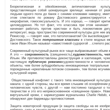
Безрелигиозная и обезбоженная, античеловечная культ
представляющее собой шокирующее зрелище: начиная от раз
людьми одного пола до банок с синими клизмами наверху, имит
этом спектакле по роману Достоевского демонстрируется «
некрофилия, гомосексуальность. И это хорошо, — говорит крит
целомудренно. Но тот факт, что классика при этом начинае
начинает работать против христиан и быть локомотивом де
интересует, ведь пространство современной культуры для нее ап
Режиссер, — говорят нам, это патологоанатом! Он высвобождает 
Достоевского. Такое
потрошение классики
в стиле модных ев
такое Иван Ильин называл «завистливой судорогой …слепого рас
Современный культурный рынок все чаще выбраковывает объем к
А это —
сокровенность
(священность),
художественность, че
Ильин. Им противопоставлены деконструкция и хаотизация, чуж
настоящую
публичную ревизию
художественности и человечно
объекты, чем более зубодробильны инновационные театральные п
порожденные «креативным потоком сознания», тем более жгучими
культурной норме.
Общественный конфликт с такого типа инновационной культуро
накала: с одной стороны, мы все время слышим об оскорблении 
человеческих чувств, с другой — нам постоянно талдычат о т
творчестве и это его неприкосновенное «священное право». Нов
виртуальной крови, с карикатурами журнальчика
Charlie Hebdo
, 
обнаружил две баррикады противостояния.
Защита новаторской продукции (и защита свободы на ее изобре
набирать силу и защита права на традиционные ценности. А поск