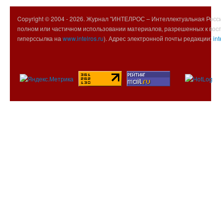
Copyright © 2004 -
2026. Журнал "ИНТЕЛРОС – Интеллектуальная Росси
полном или частичном использовании материалов, разрешенных к вос
гиперссылка на
www.intelros.ru
). Адрес электронной почты редакции:
int