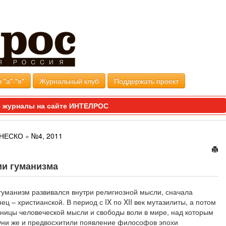
 "а"-"я"
Журнальный клуб
Поддержать проект
 журналы на сайте ИНТЕЛРОС
ЮНЕСКО
»
№4, 2011
ии гуманизма
уманизм развивался внутри религиозной мысли, сначала
ец – христианской. В период с IX по XII век мутазилиты, а потом
ицы человеческой мысли и свободы воли в мире, над которым
Они же и предвосхитили появление философов эпохи