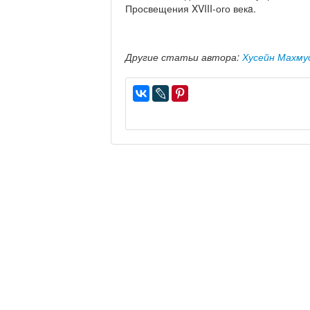
Просвещения XVIII-ого векa.
Другие статьи автора:
Хусейн Махму