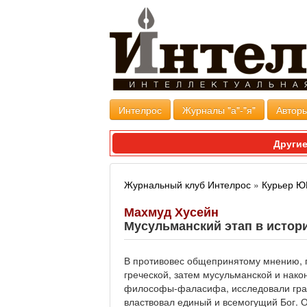
Интелрос
Журналы "а"-"я"
Авторы
Другие
Журнальный клуб Интелрос
»
Курьер 
Махмуд Хусейн
Мусульманский этап в истор
В противовес общепринятому мнению, г
греческой, затем мусульманской и након
философы-фаласифа, исследовали гран
властвовал единый и всемогущий Бог. 