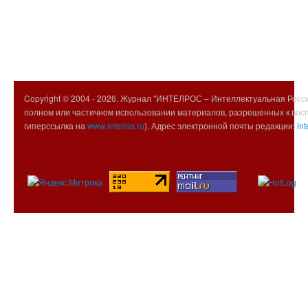
Copyright © 2004 -
2026. Журнал "ИНТЕЛРОС – Интеллектуальная Росси
полном или частичном использовании материалов, разрешенных к вос
гиперссылка на
www.intelros.ru
). Адрес электронной почты редакции:
int