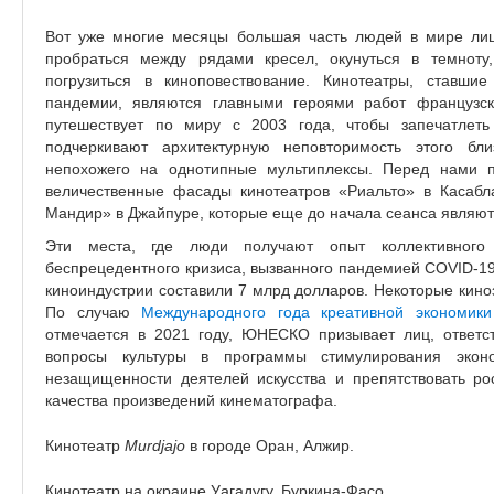
Вот уже многие месяцы большая часть людей в мире лише
пробраться между рядами кресел, окунуться в темноту
погрузиться в киноповествование. Кинотеатры, ставши
пандемии, являются главными героями работ французс
путешествует по миру с 2003 года, чтобы запечатлеть
подчеркивают архитектурную неповторимость этого бли
непохожего на однотипные мультиплексы. Перед нами п
величественные фасады кинотеатров «Риальто» в Касабл
Мандир» в Джайпуре, которые еще до начала сеанса являю
Эти места, где люди получают опыт коллективного 
беспрецедентного кризиса, вызванного пандемией COVID-19
киноиндустрии составили 7 млрд долларов. Некоторые киноз
По случаю
Международного года креативной экономики
отмечается в 2021 году, ЮНЕСКО призывает лиц, ответст
вопросы культуры в программы стимулирования экон
незащищенности деятелей искусства и препятствовать р
качества произведений кинематографа.
Кинотеатр
Murdjajo
в городе Оран, Алжир.
Кинотеатр на окраине Уагадугу, Буркина-Фасо.