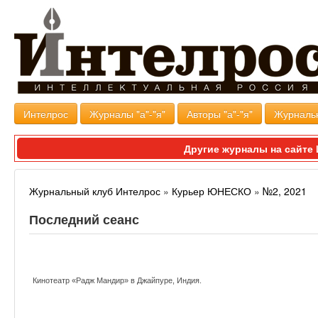
Интелрос
Журналы "а"-"я"
Авторы "а"-"я"
Журналь
Другие журналы на сайт
Журнальный клуб Интелрос
»
Курьер ЮНЕСКО
»
№2, 2021
Последний сеанс
cou_02_21_zoom_website_01.jpg
Кинотеатр «Радж Мандир» в Джайпуре, Индия.