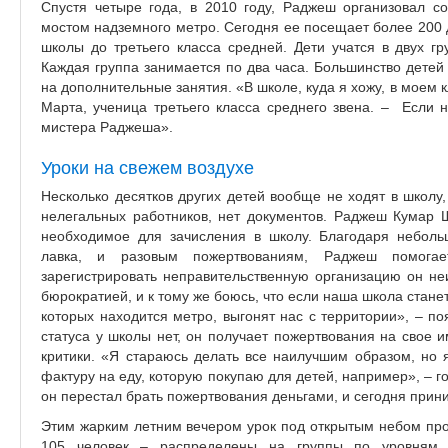
Спустя четыре года, в 2010 году, Раджеш организовал 
мостом надземного метро. Сегодня ее посещает более 200 д
школы до третьего класса средней. Дети учатся в двух гр
Каждая группа занимается по два часа. Большинство детей
на дополнительные занятия. «В школе, куда я хожу, в моем к
Марта, ученица третьего класса среднего звена. – Если 
мистера Раджеша».
Уроки на свежем воздухе
Несколько десятков других детей вообще не ходят в школу,
нелегальных работников, нет документов. Раджеш Кумар 
необходимое для зачисления в школу. Благодаря неболь
лавка, и разовым пожертвованиям, Раджеш помогае
зарегистрировать неправительственную организацию он неи
бюрократией, и к тому же боюсь, что если наша школа стане
которых находится метро, выгонят нас с территории», – п
статуса у школы нет, он получает пожертвования на свое 
критики. «Я стараюсь делать все наилучшим образом, но 
фактуру на еду, которую покупаю для детей, например», – 
он перестал брать пожертвования деньгами, и сегодня прини
Этим жарким летним вечером урок под открытым небом про
105 человек – распределены на группы по уровням.