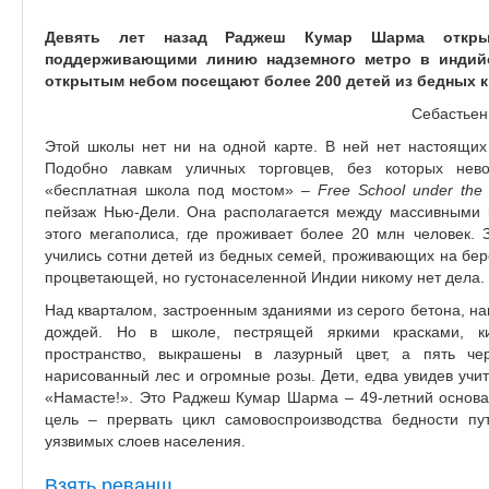
Девять лет назад Раджеш Кумар Шарма откры
поддерживающими линию надземного метро в индийс
открытым небом посещают более 200 детей из бедных 
Себастьен
Этой школы нет ни на одной карте. В ней нет настоящих 
Подобно лавкам уличных торговцев, без которых нево
«бесплатная школа под мостом» –
Free School under the 
пейзаж Нью-Дели. Она располагается между массивными 
этого мегаполиса, где проживает более 20 млн человек. 
учились сотни детей из бедных семей, проживающих на бер
процветающей, но густонаселенной Индии никому нет дела.
Над кварталом, застроенным зданиями из серого бетона, на
дождей. Но в школе, пестрящей яркими красками, к
пространство, выкрашены в лазурный цвет, а пять че
нарисованный лес и огромные розы. Дети, едва увидев учит
«Намасте!». Это Раджеш Кумар Шарма – 49-летний основа
цель – прервать цикл самовоспроизводства бедности п
уязвимых слоев населения.
Взять реванш