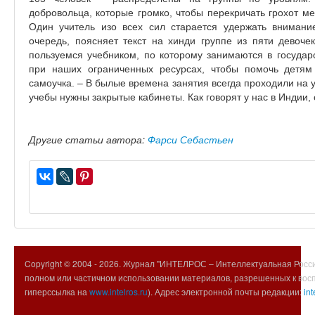
добровольца, которые громко, чтобы перекричать грохот м
Один учитель изо всех сил старается удержать вниман
очередь, поясняет текст на хинди группе из пяти девоче
пользуемся учебником, по которому занимаются в государ
при наших ограниченных ресурсах, чтобы помочь детям 
самоучка. – В былые времена занятия всегда проходили на у
учебы нужны закрытые кабинеты. Как говорят у нас в Индии,
Другие статьи автора:
Фарси Себастьен
Copyright © 2004 -
2026. Журнал "ИНТЕЛРОС – Интеллектуальная Росси
полном или частичном использовании материалов, разрешенных к вос
гиперссылка на
www.intelros.ru
). Адрес электронной почты редакции:
int