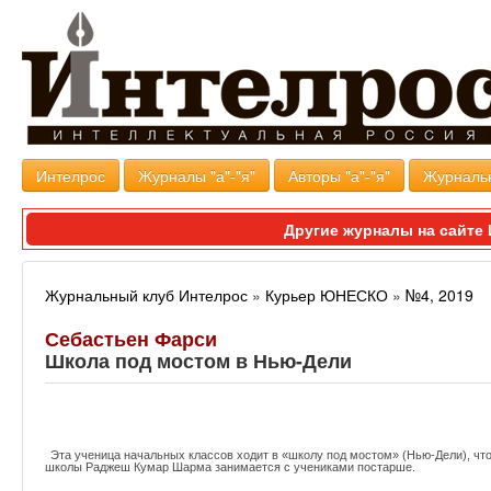
Интелрос
Журналы "а"-"я"
Авторы "а"-"я"
Журналь
Другие журналы на сайт
Журнальный клуб Интелрос
»
Курьер ЮНЕСКО
»
№4, 2019
Себастьен Фарси
Школа под мостом в Нью-Дели
cou_04_19_wide_angle_inde_internet_s
Эта ученица начальных классов ходит в «школу под мостом» (Нью-Дели), чт
школы Раджеш Кумар Шарма занимается с учениками постарше.