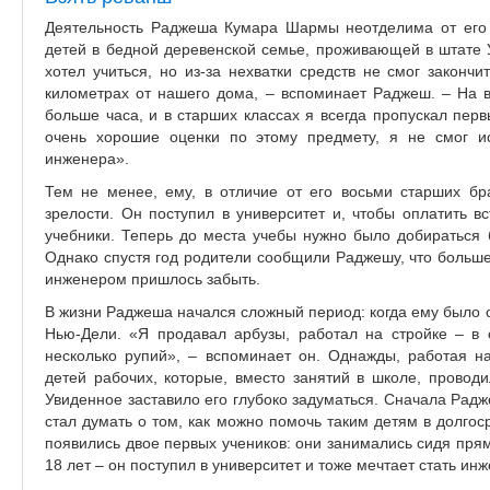
Деятельность Раджеша Кумара Шармы неотделима от его 
детей в бедной деревенской семье, проживающей в штате 
хотел учиться, но из-за нехватки средств не смог законч
километрах от нашего дома, – вспоминает Раджеш. – На 
больше часа, и в старших классах я всегда пропускал пер
очень хорошие оценки по этому предмету, я не смог и
инженера».
Тем не менее, ему, в отличие от его восьми старших бра
зрелости. Он поступил в университет и, чтобы оплатить в
учебники. Теперь до места учебы нужно было добираться 
Однако спустя год родители сообщили Раджешу, что больше 
инженером пришлось забыть.
В жизни Раджеша начался сложный период: когда ему было о
Нью-Дели. «Я продавал арбузы, работал на стройке – в
несколько рупий», – вспоминает он. Однажды, работая на
детей рабочих, которые, вместо занятий в школе, проводи
Увиденное заставило его глубоко задуматься. Сначала Рад
стал думать о том, как можно помочь таким детям в долгоср
появились двое первых учеников: они занимались сидя пря
18 лет – он поступил в университет и тоже мечтает стать ин