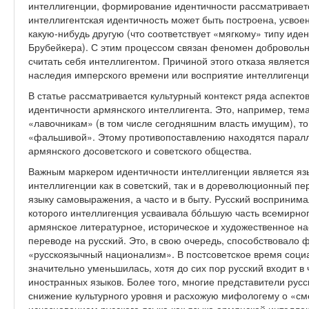
интеллигенции, формирование идентичности рассматривается
интеллигентская идентичность может быть построена, усво
какую-нибудь другую (что соответствует «мягкому» типу иде
Брубейкера). С этим процессом связан феномен добровольног
считать себя интеллигентом. Причиной этого отказа являетс
наследия имперского времени или восприятие интеллигенции
В статье рассматривается культурный контекст ряда аспект
идентичности армянского интеллигента. Это, например, тем
«лавочникам» (в том числе сегодняшним власть имущим), то
«фальшивой». Этому противопоставлению находятся паралл
армянского досоветского и советского общества.
Важным маркером идентичности интеллигенции является язы
интеллигенции как в советский, так и в дореволюционный п
языку самовыражения, а часто и в быту. Русский воспринима
которого интеллигенция усваивала бóльшую часть всемирного
армянское литературное, историческое и художественное на
переводе на русский. Это, в свою очередь, способствовало
«русскоязычный национализм». В постсоветское время социа
значительно уменьшилась, хотя до сих пор русский входит в
иностранных языков. Более того, многие представители рус
снижение культурного уровня и расхожую мифологему о «см