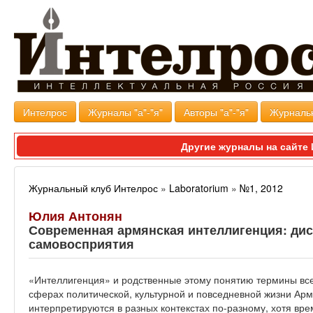
Интелрос
Журналы "а"-"я"
Авторы "а"-"я"
Журналь
Другие журналы на сайт
Журнальный клуб Интелрос
»
Laboratorium
»
№1, 2012
Юлия Антонян
Современная армянская интеллигенция: ди
самовосприятия
«Интеллигенция» и родственные этому понятию термины все
сферах политической, культурной и повседневной жизни Ар
интерпретируются в разных контекстах по-разному, хотя вр