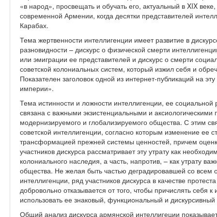
«в народ», просвещать и обучать его, актуальный в XIX век
современной Армении, когда десятки представителей интел
Карабах.
Тема жертвенности интеллигенции имеет развитие в дискурсе 
разновидности – дискурс о физической смерти интеллигенци
или эмиграции ее представителей и дискурс о смерти социал
советской колониальных систем, который изжил себя и обре
Показателен заголовок одной из интернет-публикаций на э
империи».
Тема истинности и ложности интеллигенции, ее социальной
связана с важными экзистенциальными и аксиологическими
модернизируемого и глобализируемого общества. С этим св
советской интеллигенции, согласно которым изменение ее с
трансформацией прежней системы ценностей, причем оценк
участников дискурса рассматривает эту утрату как необходи
колониального наследия, а часть, напротив, – как утрату в
общества. Не желая быть частью деградировавшей со всем 
интеллигенции, ряд участников дискурса в качестве протес
добровольно отказывается от того, чтобы причислять себя к
использовать ее знаковый, функциональный и дискурсивный
Общий анализ дискурса армянской интеллигеции показывает