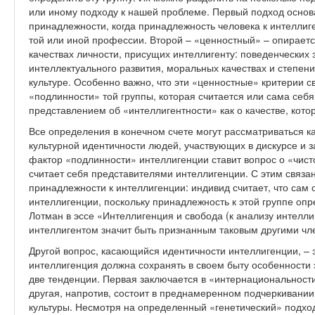
или иному подходу к нашей проблеме. Первый подход осно
принадлежности, когда принадлежность человека к интеллиг
той или иной профессии. Второй – «ценностный» – опирает
качествах личности, присущих интеллигенту: поведенческих 
интеллектуального развития, моральных качествах и степен
культуре. Особенно важно, что эти «ценностные» критерии с
«подлинности» той группы, которая считается или сама себя
представлением об «интеллигентности» как о качестве, кото
Все определения в конечном счете могут рассматриваться 
культурной идентичности людей, участвующих в дискурсе и 
фактор «подлинности» интеллигенции ставит вопрос о «чистот
считает себя представителями интеллигенции. С этим связ
принадлежности к интеллигенции: индивид считает, что сам 
интеллигенции, поскольку принадлежность к этой группе оп
Лотман в эссе «Интеллигенция и свобода (к анализу интеллиг
интеллигентом значит быть признанным таковым другими чл
Другой вопрос, касающийся идентичности интеллигенции, – э
интеллигенция должна сохранять в своем быту особенности 
две тенденции. Первая заключается в «интернациональност
другая, напротив, состоит в преднамеренном подчеркивании
культуры. Несмотря на определенный «генетический» подхо