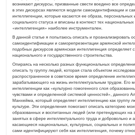
возникают дискурсы, призванные свести воедино все опред
в этих дискурсах являются модели самоидентификации и с
интеллигенции, которые касаются ее образа, персональных 
социального статуса и вписаны в контекст тех национальных
«интеллигенция» наиболее инструментален.
В данной статье я попытаюсь описать и проанализировать 
самоидентификации и саморепрезентации армянской интелли
подобных дискурсов армянская интеллигенция определяет с
национального и государственного строительства.
Опираясь на несколько разных функциональных определений
описать ту группу людей, которая стала объектом исследова
распространенное в советское время определение интеллиге
зарабатывающего на жизнь интеллектуальным трудом. Его 
интеллигенции как «культурно гомогенного слоя образован
чувствами и определенной системой ценностей», данного А
Манхейма, который определяет интеллигенцию как группу 
культуре. Эти определения помогают описать категорию мои
образованных и воспитанных людей (или претендующих на з
занятых в сфере интеллектуального труда и добровольно и а
касающиеся национальных, культурных, социальных и полит
сами идентифицируют себя как интеллигенция, почему относя