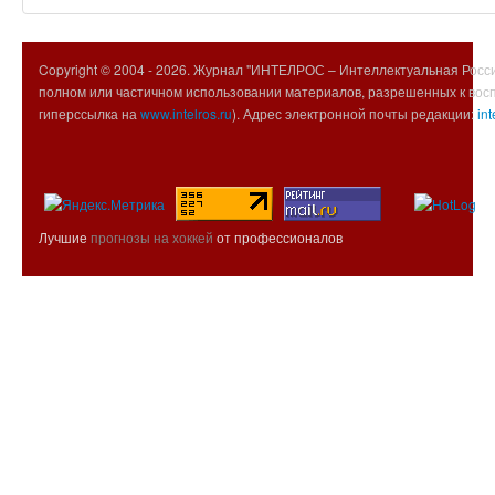
Copyright © 2004 -
2026. Журнал "ИНТЕЛРОС – Интеллектуальная Росси
полном или частичном использовании материалов, разрешенных к вос
гиперссылка на
www.intelros.ru
). Адрес электронной почты редакции:
int
Лучшие
прогнозы на хоккей
от профессионалов