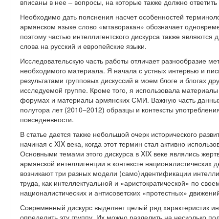
вписаны в нее – вопросы, на которые также должно ответить
Необходимо дать пояснения насчет особенностей терминоло
армянском языке слово «мтаворакан» обозначает одновремен
поэтому частью интеллигентского дискурса также являются д
слова на русский и европейские языки.
Исследовательскую часть работы отличает разнообразие ме
необходимого материала. Я начала с устных интервью и пи
результатами групповых дискуссий в моем блоге и блогах др
исследуемой группе. Кроме того, я использовала материал
форумах и материалы армянских СМИ. Важную часть данных
полутора лет (2010–2012) образцы и контексты употреблени
повседневности.
В статье дается также небольшой очерк исторического разви
начиная с XIX века, когда этот термин стал активно использ
Основными темами этого дискурса в XIX веке являлись жерт
армянской интеллигенции в контексте националистических д
возникают три разных модели (само)идентификации интеллиг
труда, как интеллектуальной и «аристократической» по своем
националистических и антисоветских «протестных» движений
Современный дискурс выделяет целый ряд характеристик и
определить эту группу. Их можно разделить на несколько под