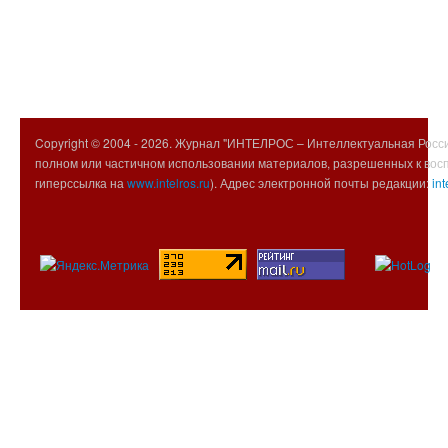
Copyright © 2004 -
2026. Журнал "ИНТЕЛРОС – Интеллектуальная Росси
полном или частичном использовании материалов, разрешенных к вос
гиперссылка на
www.intelros.ru
). Адрес электронной почты редакции:
int