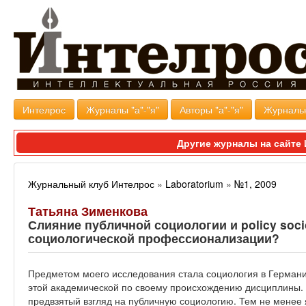
Интелрос
Журналы "а"-"я"
Авторы "а"-"я"
Журналь
Другие журналы на сайт
Журнальный клуб Интелрос
»
Laboratorium
»
№1, 2009
Татьяна Зименкова
Слияние публичной социологии и policy soci
социологической профессионализации?
Предметом моего исследования стала социология в Герман
этой академической по своему происхождению дисциплины. 
предвзятый взгляд на публичную социологию. Тем не менее